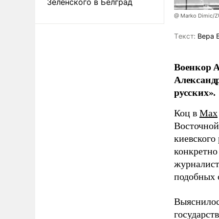
Зеленского в Белград
@ Marko Dimic/
Tекст:
Вера 
Военкор А
Александр
русских».
Коц в
Мах
Восточной
киевского
конкретно
журналист
подобных 
Выяснилос
государст