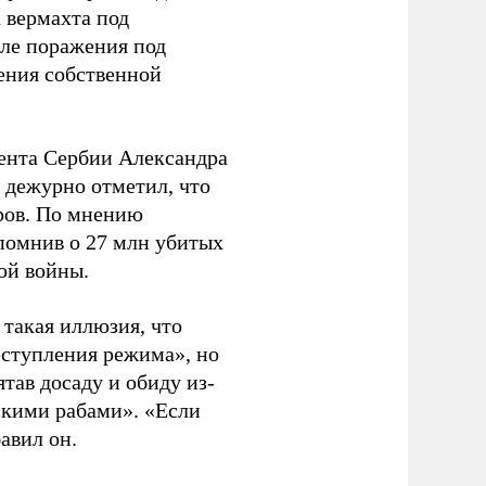
 вермахта под
ле поражения под
ения собственной
ента Сербии Александра
 дежурно отметил, что
оров. По мнению
апомнив о 27 млн убитых
ой войны.
ь такая иллюзия, что
еступления режима», но
тав досаду и обиду из-
сскими рабами». «Если
бавил он.