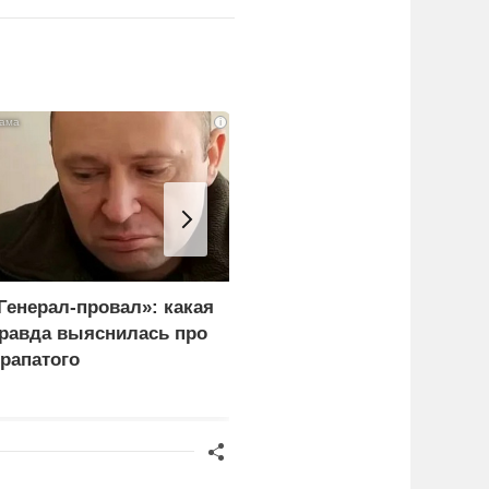
i
Генерал-провал»: какая
Ученый РАН погиб
равда выяснилась про
после избиения
рапатого
родителями обиженных
им детей