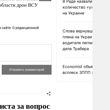
В Раде назвали
области дрон ВСУ
количество «ухилянтов
на Украине
 сайте. О редакционной
Слова вернувшегося из
плена на Украине
водителя легли в основ
дела Трабера
Economist объяснил
всплеск ЗППП в Европе
иста за вопрос