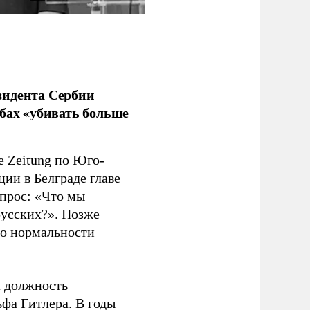
зидента Сербии
бах «убивать больше
e Zeitung по Юго-
ии в Белграде главе
прос: «Что мы
русских?». Позже
 о нормальности
л должность
фа Гитлера. В годы