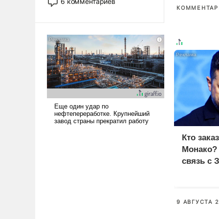
6 комментариев
стало обыденностью. Задача по
КОММЕНТАРИ
созданию такого корабля очень
сложна и амбициозна. Однако
и ее реализация радикально
поднимет наши боевые
возможности.
Кто зака
Монако?
связь с 
9 АВГУСТА 2