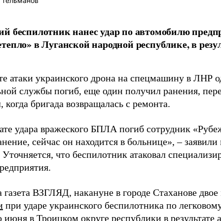
 Тельманов
й беспилотник нанес удар по автомобилю предп
тепло» в Луганской народной республике, в резул
ате атаки украинского дрона на спецмашину в ЛНР 
ной службы погиб, еще один получил ранения, пер
 когда бригада возвращалась с ремонта.
тате удара вражеского БПЛА погиб сотрудник «Рубе
нение, сейчас он находится в больнице», – заявили
 Уточняется, что беспилотник атаковал специализи
предприятия.
а газета ВЗГЛЯД, накануне в городе Стаханове дво
и
при ударе украинского беспилотника по легковом
о июня в Троицком округе республики в результате