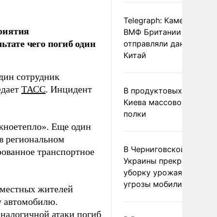
Telegraph: Камеры дрон
риятия
ВМФ Британии тайно
ьтате чего погиб один
отправляли данные в
Китай
один сотрудник
едает
ТАСС
. Инцидент
В продуктовых магазин
Киева массово опустел
полки
жноетепло». Еще один
 в региональном
В Черниговской област
рованное транспортное
Украины прекратили
уборку урожая из-за
угрозы мобилизации
е местных жителей
у автомобилю.
 аналогичной атаки
погиб