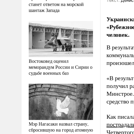
Tекст:
Денис
станет ответом на морской
шантаж Запада
Украински
«Рубежное
человек.
В результ
коммуналь
Востоковед оценил
произошел,
меморандум России и Сирии о
судьбе военных баз
«В резуль
получил ра
Минстрое.
средство 
Как писал
Мэр Нагасаки назвал страну,
пострадал
сбросившую на город атомную
Четвертог