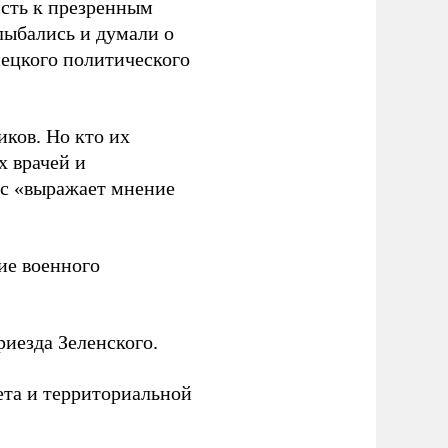
исть к презренным
лыбались и думали о
мецкого политического
иков. Но кто их
х врачей и
нс «выражает мнение
е военного
иезда Зеленского.
ета и территориальной