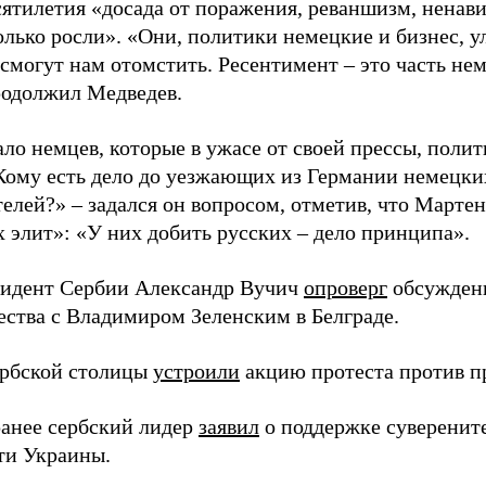
сятилетия «досада от поражения, реваншизм, ненав
олько росли». «Они, политики немецкие и бизнес, у
 смогут нам отомстить. Ресентимент – это часть не
продолжил Медведев.
ло немцев, которые в ужасе от своей прессы, полит
Кому есть дело до уезжающих из Германии немецки
телей?» – задался он вопросом, отметив, что Марте
х элит»: «У них добить русских – дело принципа».
зидент Сербии Александр Вучич
опроверг
обсуждени
ества с Владимиром Зеленским в Белграде.
рбской столицы
устроили
акцию протеста против пр
анее сербский лидер
заявил
о поддержке суверенит
ти Украины.