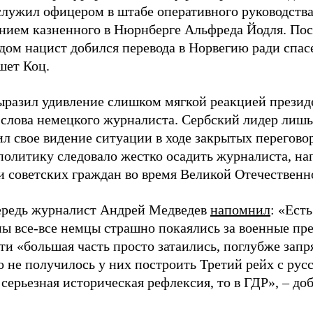
служил офицером в штабе оперативного руководства
нием казненного в Нюрнберге Альфреда Йодля. Пос
дом нацист добился перевода в Норвегию ради спас
шет Коц.
ыразил удивление слишком мягкой реакцией презид
 слова немецкого журналиста. Сербский лидер лишь
ил свое видение ситуации в ходе закрытых перегов
 политику следовало жестко осадить журналиста, н
 советских граждан во время Великой Отечественн
ередь журналист Андрей Медведев
напомнил
: «Ест
ны все-все немцы страшно покаялись за военные пр
ти «большая часть просто затаились, поглубже запря
то не получилось у них построить Третий рейх с ру
 серьезная историческая рефлексия, то в ГДР», – до