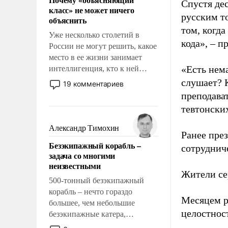
свойство заявляться на порог
Спустя де
класс» не может ничего
нашего дома.
русским т
объяснить
том, когда
Уже несколько столетий в
кода», – 
России не могут решить, какое
место в ее жизни занимает
«Есть нема
интеллигенция, кто к ней
принадлежит, а кого из нее
слушает? 
19 комментариев
исключили с правом
преподава
восстановления и без оного. И
тевтонски
чем она отличается от просто
образованных людей. Иногда
Александр Тимохин
Ранее пре
казалось, что эти вопросы
Безэкипажный корабль –
решены раз и навсегда, но –
сотруднич
задача со многими
нет, не решены.
неизвестными
Жители се
500-тонный безэкипажный
корабль – нечто гораздо
Месяцем р
большее, чем небольшие
целостнос
безэкипажные катера,
применение которых уже