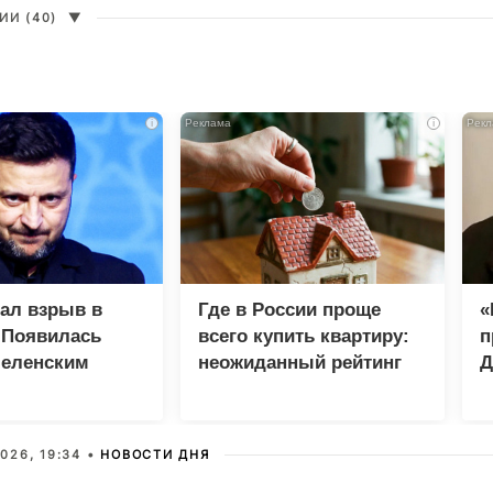
И (40)
▼
i
i
зал взрыв в
Где в России проще
«
 Появилась
всего купить квартиру:
п
Зеленским
неожиданный рейтинг
Д
026, 19:34 •
НОВОСТИ ДНЯ