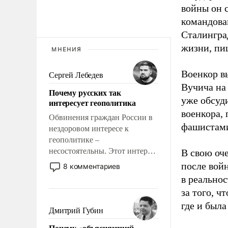
войны он 
командова
Сталингра
жизни, пи
МНЕНИЯ
Военкор в
Сергей Лебедев
Вучича на
Почему русских так
уже обсуд
интересует геополитика
военкора,
Обвинения граждан России в
фашистами
нездоровом интересе к
геополитике –
несостоятельны. Этот интерес
В свою оч
рационален и прагматичен. Он
после вой
8 комментариев
обусловлен тысячелетним
в реальнос
опытом выживания в крайне
за того, ч
непростых условиях и
где и была
фундаментальным знанием,
Дмитрий Губин
что мировая политика имеет
Почему «объясняющий