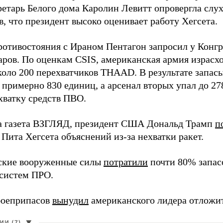
ретарь Белого дома Каролин Левитт опровергла слух
, что президент высоко оценивает работу Хегсета.
ротивостояния с Ираном Пентагон запросил у Конг
ров. По оценкам CSIS, американская армия израсход
около 200 перехватчиков THAAD. В результате запас
о примерно 830 единиц, а арсенал вторых упал до 2
хватку средств ПВО.
а газета ВЗГЛЯД, президент США Дональд Трамп
п
Пита Хегсета объяснений из-за нехватки ракет.
ские вооруженные силы
потратили
почти 80% запасо
систем ПРО.
боеприпасов
вынудил
американского лидера отложит
И (7)
▼