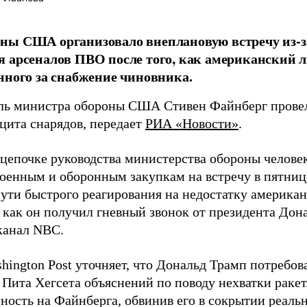
ны США организовало внеплановую встречу из-з
 арсеналов ПВО после того, как американский л
нного за снабжение чиновника.
ль министра обороны США Стивен Файнберг провел
ицита снарядов, передает
РИА «Новости»
.
 цепочке руководства министерства обороны челове
военным и оборонным закупкам на встречу в пятниц
пути быстрого реагирования на недостатку американ
 как он получил гневный звонок от президента Дон
канал NBC.
hington Post уточняет, что Дональд Трамп потребов
 Пита Хегсета объяснений по поводу нехватки раке
нность на Файнберга, обвинив его в сокрытии реаль