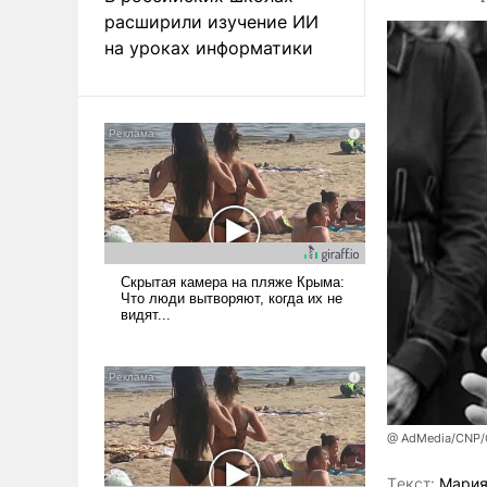
расширили изучение ИИ
на уроках информатики
@ AdMedia/CNP/G
Tекст:
Мария