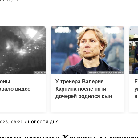
роны
У тренера Валерия
Е
овало видео
Карпина после пяти
у
дочерей родился сын
в
ескому центру
н
 Киевом
026, 08:21 •
НОВОСТИ ДНЯ
рамп отчитал Хегсета за нехват