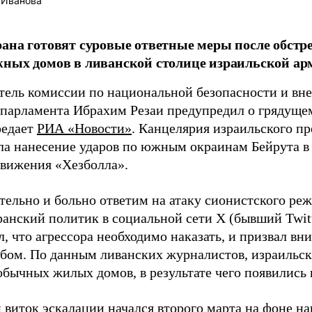
 Иванова
ана готовят суровые ответные меры после обст
ных домов в ливанской столице израильской ар
тель комиссии по национальной безопасности и вн
 парламента Ибрахим Резаи предупредил о грядущем
редает
РИА «Новости»
. Канцелярия израильского пр
ла нанесение ударов по южным окраинам Бейрута в 
движения «Хезболла».
ельно и больно ответим на атаку сионистского реж
анский политик в социальной сети Х (бывший Twitt
, что агрессора необходимо наказать, и призвал вн
бом. По данным ливанских журналистов, израильск
обычных жилых домов, в результате чего появились
 виток эскалации начался второго марта на фоне 