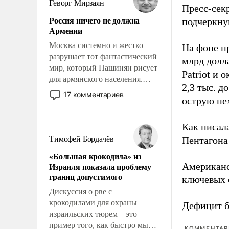
Геворг Мирзаян
Пресс-сек
означает многолетний период
Россия ничего не должна
подчеркнув
уязвимости США, например,
Армении
перед Китаем.
Москва системно и жестко
На фоне п
разрушает тот фантастический
млрд долла
мир, который Пашинян рисует
Patriot и 
для армянского населения.
2,3 тыс. д
Мир, где политические
17 комментариев
острую не
прожекты будут безусловно
оплачиваться за счет
российских
Как писал
налогоплательщиков и где
Тимофей Бордачёв
Пентагона 
Еревану за свои поступки не
«Большая крокодила» из
нужно отвечать.
Израиля показала проблему
Американ
границ допустимого
ключевых 
Дискуссия о рве с
крокодилами для охраны
Дефицит 
израильских тюрем – это
пример того, как быстро мы
КОММЕНТАРИ