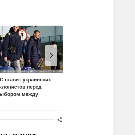
С ставит украинских
Сикорский:
клонистов перед
Посягательство на
ыбором между
посольство России
ищетой и фронтом
грозит разрывом
дипотношений
ку ракет