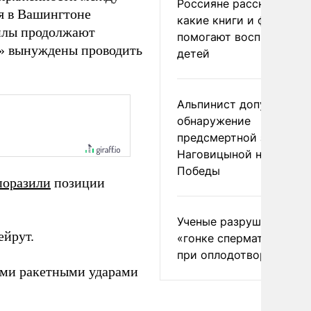
Россияне рассказали,
я в Вашингтоне
какие книги и фильмы
силы продолжают
помогают воспитывать
ы» вынуждены проводить
детей
Альпинист допустил
обнаружение
предсмертной записки
Наговицыной на пике
Победы
поразили
позиции
Ученые разрушили миф
ейрут.
«гонке сперматозоидов
при оплодотворении
ми ракетными ударами