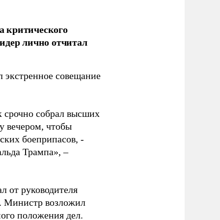
а критического
идер лично отчитал
 экстренное совещание
к срочно собрал высших
у вечером, чтобы
ских боеприпасов, -
альда Трампа», –
ал от руководителя
т. Министр возложил
ного положения дел.