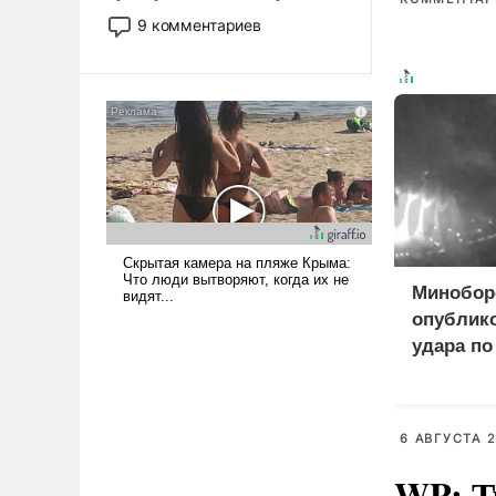
двигаемся по пути
9 комментариев
революционных изменений.
То, что несколько лет назад
было образом для
псевдонаучной фантастики,
стало всерьез обсуждаемой
идеей.
Минобо
опублик
удара по
логистич
ВСУ под
6 АВГУСТА 2
WP: Т