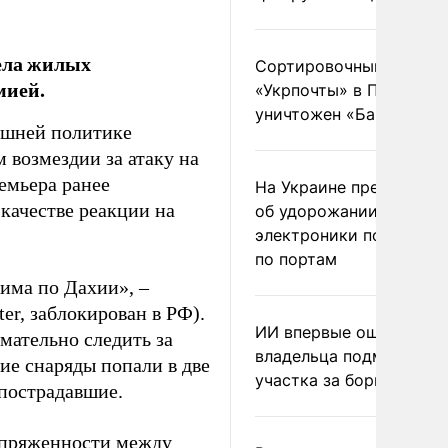
рела жилых
Сортировочный пункт
мией.
«Укрпочты» в Павлогра
уничтожен «Бандероль
ешней политике
 возмездии за атаку на
емьера ранее
На Украине предупреди
качестве реакции на
об удорожании китайс
электроники после уда
по портам
има по Дахии», –
er, заблокирован в РФ).
ИИ впервые оштрафова
имательно следить за
владельца подмосковн
ие снаряды попали в две
участка за борщевик
 пострадавшие.
напряженности между