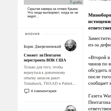
Миноборо
истощения
ответстве
МНЕНИЯ
Заместите
из-за деф
Борис Джерелиевский
Сможет ли Пентагон
«Второй в
перестроить ВПК США
чинов по 
Только для того, чтобы
обсудить 
вернуться к довоенному
после того
объему запасов ракет
сообщает 
Tomahawk, THAAD и Patriot
США потребуется более трех
4 комментария
лет. Даже небольшая война с
Газета Was
Ираном опустошила
Пентагона
американские арсеналы.
ответстве
Сложившаяся ситуация