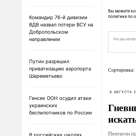
Вы можете к
политике по 
Командир 76-й дивизии
ВДВ назвал потери ВСУ на
Добропольском
направлении
Путин разрешил
приватизацию аэропорта
Сортировка:
Шереметьево
6 АВГУСТА 2
Генсек ООН осудил атаки
Гневн
украинских
беспилотников по России
искат
Пентагон п
В российских школах