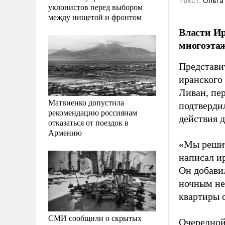
Tекст:
Ольга
уклонистов перед выбором
между нищетой и фронтом
Власти Ир
многоэтаж
Представи
иранского
Ливан, пе
Матвиенко допустила
подтверди
рекомендацию россиянам
действия 
отказаться от поездок в
Армению
«Мы решит
написал ир
Он добавил
ночным не
квартиры 
СМИ сообщили о скрытых
Очередной