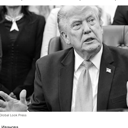
lobal Look Press
 Иванова