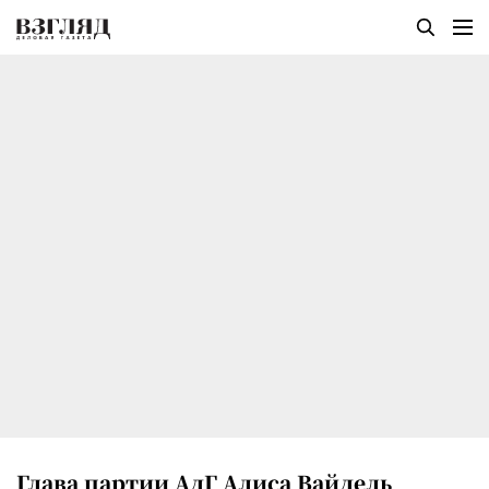
Глава партии АдГ Алиса Вайдель