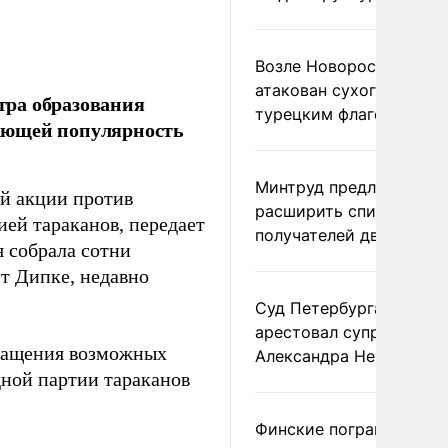
Возле Новороссийска
атакован сухогруз под
тра образования
турецким флагом
ающей популярность
Минтруд предложил
ой акции против
расширить список
ей тараканов, передает
получателей двух пенс
 собрала сотни
т Дипке, недавно
Суд Петербурга заочно
арестовал супругу
вращения возможных
Александра Невзорова
дной партии тараканов
Финские пограничники