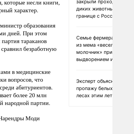
закрыли проходы для
, которые несли книги,
диких животных на
рный характер.
границе с Россией
 министр образования
ми дней. При этом
Семье фермера Уолкер
я партия тараканов
из мема «веселый
и сравнил безработную
молочник» пригрозили
выдворением из Росси
енами в медицинские
ки вопросов, что
Эксперт объяснил
среди абитуриентов.
пропажу белых грибов 
ывает более 20 млн
лесах этим летом
ой народной партии.
 Нарендры Моди