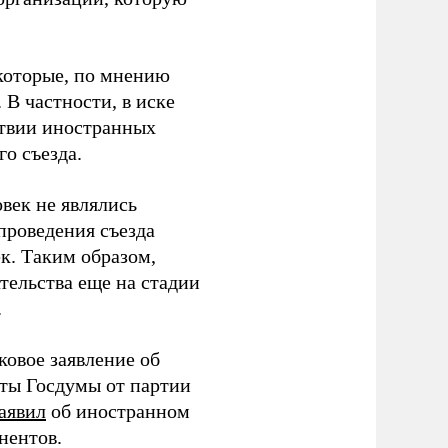
которые, по мнению
В частности, в иске
тствии иностранных
о съезда.
век не являлись
проведения съезда
ек. Таким образом,
тельства еще на стадии
.
ковое заявление об
аты Госдумы от партии
аявил
об иностранном
нентов.