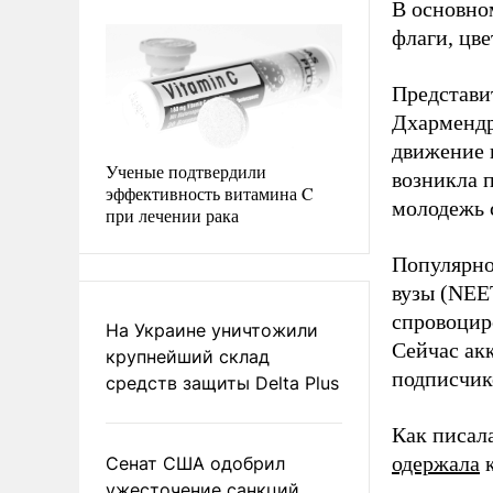
В основно
флаги, цве
Представи
Дхармендр
движение п
Ученые подтвердили
возникла 
эффективность витамина C
молодежь 
при лечении рака
Популярно
вузы (NEET
спровоцир
На Украине уничтожили
Сейчас акк
крупнейший склад
подписчико
средств защиты Delta Plus
Как писал
одержала
к
Сенат США одобрил
ужесточение санкций