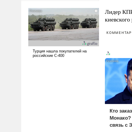
американские арсеналы.
Лидер КП
Сложившаяся ситуация
означает многолетний период
киевского
уязвимости США, например,
перед Китаем.
КОММЕНТАРИ
Кто зака
Монако?
связь с 