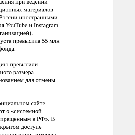
шения при ведении
ационных материалов
в России иностранными
я YouTube и Instagram
ганизацией).
густа превысила 55 млн
фонда.
ацию превысили
ного размера
основанием для отмены
фициальном сайте
ют о «системной
апрещенным в РФ». В
ткрытом доступе
организации, которую