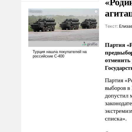
«Роди
агита
Tекст:
Елиза
Партия «Р
предвыбор
отменить 
Государст
Партия «Р
выборов в
допустил 
законодат
экстремиз
списка».