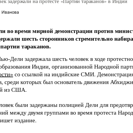
век задержали на протесте «Партии тараканов» в Индии
 Иванова
и во время мирной демонстрации против минис
держали шесть сторонников стремительно набир
партии тараканов.
ью-Дели задержала шесть человек в ходе протестн
образования Индии, организованной Народной парти
ости»
со ссылкой на индийские СМИ. Демонстрация
в, среди которых был основатель движения Абхиджи
й из США.
ловек были задержаны полицией Дели для предот
ний между двумя группами во время протеста Наро
пишет издание.