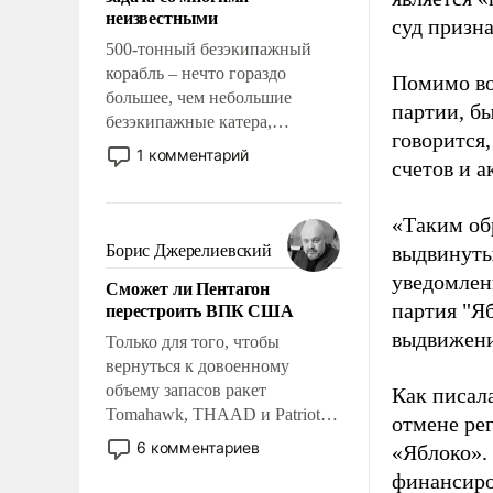
адаптироваться.
неизвестными
суд призн
500-тонный безэкипажный
корабль – нечто гораздо
Помимо во
большее, чем небольшие
партии, б
безэкипажные катера,
говорится,
применение которых уже
1 комментарий
счетов и 
стало обыденностью. Задача по
созданию такого корабля очень
сложна и амбициозна. Однако
«Таким об
и ее реализация радикально
Борис Джерелиевский
выдвинуты
поднимет наши боевые
уведомлени
Сможет ли Пентагон
возможности.
перестроить ВПК США
партия "Я
выдвижения
Только для того, чтобы
вернуться к довоенному
объему запасов ракет
Как писал
Tomahawk, THAAD и Patriot
отмене ре
США потребуется более трех
6 комментариев
«Яблоко».
лет. Даже небольшая война с
финансиро
Ираном опустошила