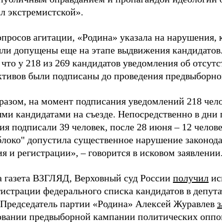
ал экстремистской».
просов агитации, «Родина» указала на нарушения, 
ыли допущены еще на этапе выдвижения кандидатов. 
 что у 218 из 269 кандидатов уведомления об отсу
активов были подписаны до проведения предвыборног
разом, на момент подписания уведомлений 218 чело
ми кандидатами на съезде. Непосредственно в дни 
я подписали 39 человек, после 28 июня – 12 челов
блоко" допустила существенное нарушение законода
 и регистрации», – говорится в исковом заявлении
а газета ВЗГЛЯД, Верховный суд России
получил
ис
гистрации федерального списка кандидатов в депут
 Председатель партии «Родина» Алексей Журавлев
з
вании предвыборной кампании политических оппо