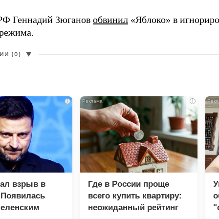
РФ Геннадий Зюганов
обвинил
«Яблоко» в игнорир
 режима.
И (0)
▼
i
i
зал взрыв в
Где в России проще
У
 Появилась
всего купить квартиру:
о
Зеленским
неожиданный рейтинг
"