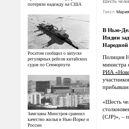
Шесть чело
потеряли надежду на США
Tекст:
Мария
В Нью-Дел
Индии за
Народной 
Росатом сообщил о запуске
Полиция Н
регулярных рейсов китайских
судов по Севморпути
министра 
РИА «Нов
участнико
прибывши
«Шесть че
столкнове
Замглавы Минстроя сравнил
(CJP)», – 
качество жилья в Нью-Йорке и
России