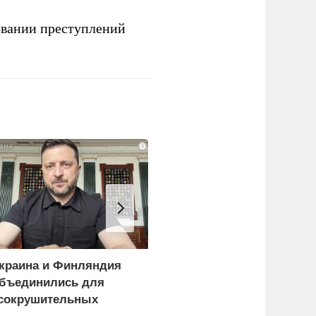
овании преступлений
i
краина и Финляндия
В России назвали
бъединились для
законную цель наших
сокрушительных
ВС на территории