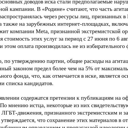
основных доводов иска стали предполагаемые нару
ной кампании. В «Родине» считают, что часть агит
распространялась через ресурсы лиц, признанных 
 а также на зарубежных интернет-площадках, включа
жит компании Meta, признанной экстремистской ор
 стоимость этих услуг за период с 27 июня по 6 ав
и этом оплата производилась не из избирательного 
о, по утверждению партии, общие расходы на агит
нный законом предел более чем на 5% от максималь
ного фонда, что, как отмечается в иске, является 
ии списка кандидатов.
аявлении содержатся претензии к публикациям на о
 По мнению истца, некоторые из них свидетельству
 ЛГБТ-движения, признанного экстремистским и з
 утверждается, что сохранение этих материалов в о
«публичным оправданием и пропагандой идеологии 