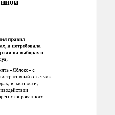
онной
ния правил
ах, и потребовала
ртии на выборах в
уд.
нять «Яблоко» с
инистративный ответчик
ах, в частности,
тиводействии
зарегистрированного