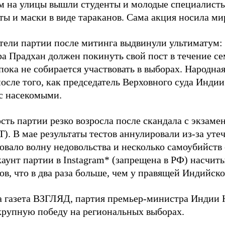
м на улицы вышли студенты и молодые специалисты
ты и маски в виде тараканов. Сама акция носила ми
тели партии после митинга выдвинули ультиматум:
а Прадхан должен покинуть свой пост в течение се
ока не собирается участвовать в выборах. Народна
после того, как председатель Верховного суда Инди
с насекомыми.
сть партии резко возросла после скандала с экзам
). В мае результаты тестов аннулировали из-за утеч
овало волну недовольства и несколько самоубийств 
аунт партии в Instagram* (запрещена в РФ) насчит
в, что в два раза больше, чем у правящей Индийск
а газета ВЗГЛЯД, партия премьер-министра Индии
рупную победу на региональных выборах.