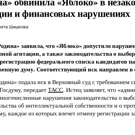
на» обвинила «Яблоко» в незак
ции и финансовых нарушениях
вета Шишкова
одина» заявила, что «Яблоко» допустило наруше
ной агитации, а также законодательства о выбор
регистрацию федерального списка кандидатов па
венную думу. Соответствующий иск направлен в с
одина» подала иск в Верховный суд с требованием с
 Госдуму, передает
ТАСС
. Истец заявляет, что «адм
многочисленные нарушения законодательства о выбор
ельства об интеллектуальной собственности и о про
му, каждое из которых влечет отмену регистрации 