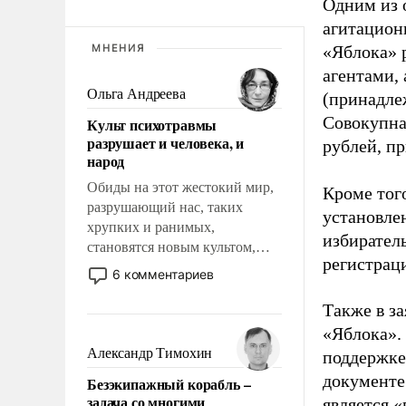
Одним из 
агитацион
МНЕНИЯ
«Яблока» 
агентами,
Ольга Андреева
(принадле
Совокупная
Культ психотравмы
разрушает и человека, и
рублей, пр
народ
Обиды на этот жестокий мир,
Кроме тог
разрушающий нас, таких
установле
хрупких и ранимых,
избиратель
становятся новым культом,
регистрац
постепенно вытесняя и
6 комментариев
отменяя традиционное
требование к человеку – быть
Также в з
мужественным и твердым под
«Яблока».
ударами судьбы, брать на себя
Александр Тимохин
поддержке
ответственность, помогать
документе
Безэкипажный корабль –
слабым, идти вперед и
задача со многими
является 