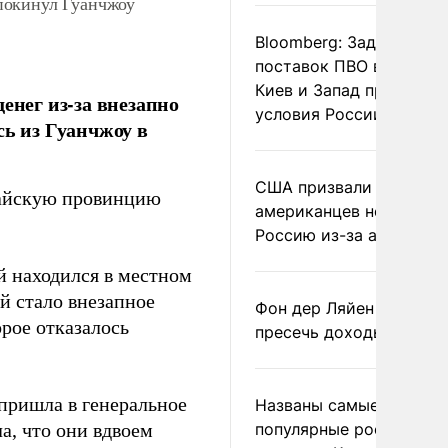
покинул Гуанчжоу
Bloomberg: Задержка
поставок ПВО вынудит
Киев и Запад принять
енег из-за внезапно
условия России
сь из Гуанчжоу в
США призвали
айскую провинцию
американцев не посеща
Россию из-за атак ВСУ
й находился в местном
й стало внезапное
Фон дер Ляйен призвал
орое отказалось
пресечь доходы России
 пришла в генеральное
Названы самые
а, что они вдвоем
популярные российски