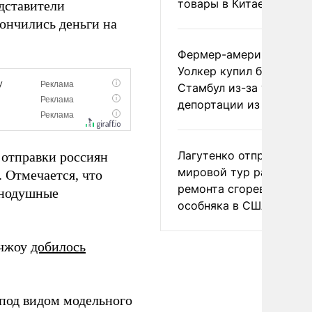
товары в Китае
едставители
ончились деньги на
Фермер-американец
Уолкер купил билет в
Стамбул из-за угрозы
депортации из России
Лагутенко отправился в
 отправки россиян
мировой тур ради
 Отмечается, что
ремонта сгоревшего
внодушные
особняка в США
нчжоу
добилось
под видом модельного