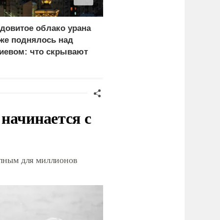
довитое облако урана
«Генерал-провал»: кака
же поднялось над
правда выяснилась про
иевом: что скрывают
Драпатого
ласти
начинается с
упным для миллионов