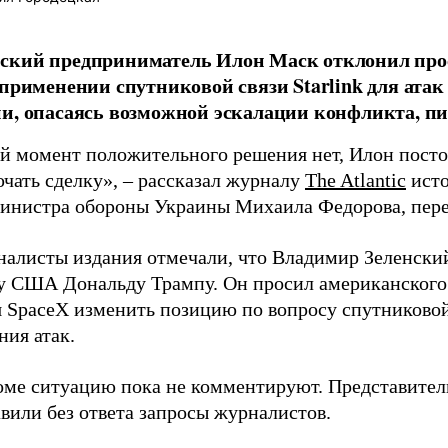
ский предприниматель Илон Маск отклонил про
 применении спутниковой связи Starlink для атак
и, опасаясь возможной эскалации конфликта, пиш
й момент положительного решения нет, Илон постоя
ючать сделку», – рассказал журналу
The Atlantic
исто
инистра обороны Украины Михаила Федорова, пер
налисты издания отмечали, что Владимир Зеленски
у США Дональду Трампу. Он просил американского
я SpaceX изменить позицию по вопросу спутниковой
ния атак.
оме ситуацию пока не комментируют. Представите
вили без ответа запросы журналистов.