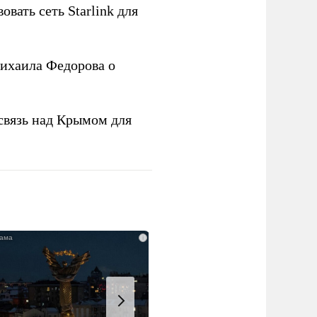
овать сеть Starlink для
ихаила Федорова о
связь над Крымом для
i