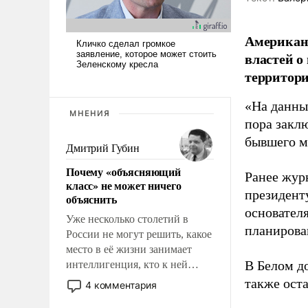
Американ
властей о
территори
«На данны
МНЕНИЯ
пора закл
бывшего м
Дмитрий Губин
Почему «объясняющий
Ранее жур
класс» не может ничего
президент
объяснить
основател
Уже несколько столетий в
планирова
России не могут решить, какое
место в её жизни занимает
В Белом д
интеллигенция, кто к ней
принадлежит, а кого из неё
также оста
4 комментария
исключили с правом