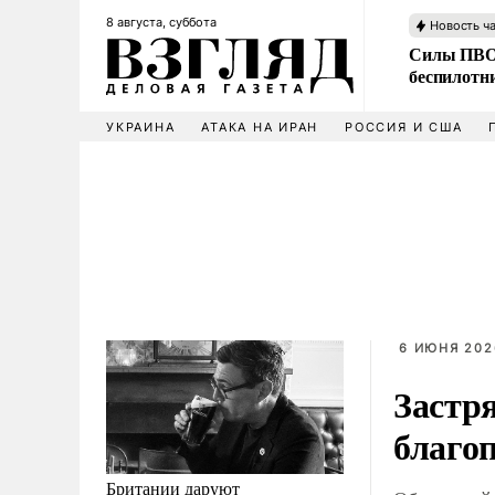
8 августа, суббота
Новость ч
Силы ПВО 
беспилотн
УКРАИНА
АТАКА НА ИРАН
РОССИЯ И США
6 ИЮНЯ 2026
Застр
благо
Британии даруют