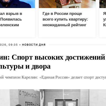
зал взрыв в
Где в России проще
Я
 Появилась
всего купить квартиру:
у
Зеленским
неожиданный рейтинг
К
в
026, 09:35 •
НОВОСТИ ДНЯ
ин: Спорт высоких достижений 
льтуры и двора
й чемпион Карелин: «Единая Россия» делает спорт дост