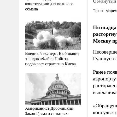
Обманутый 
конституцию для великого
обмана
Tекст:
Мария
Пятнадцат
расторгну
Москву п
Несоверше
Военный эксперт: Выбивание
заводов «Файер Пойнт»
Гуандун в 
подрывает стратегию Киева
Ранее поя
аэропорту
расторжени
выплачиват
«Обращени
Американист Дробницкий:
консульст
Закон Грэма о санкциях