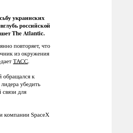
сьбу украинских
 вглубь российской
ет The Atlantic.
нно повторяет, что
чник из окружения
едает
ТАСС
.
й обращался к
 лидера убедить
 связи для
ли компании SpaceX