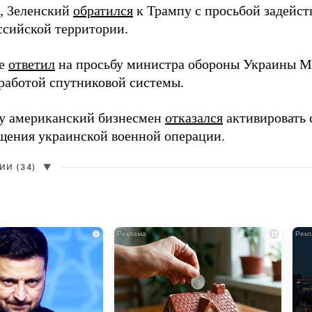
, Зеленский
обратился
к Трампу с просьбой задейств
ссийской территории.
ее
ответил
на просьбу министра обороны Украины М
работой спутниковой системы.
ду американский бизнесмен
отказался
активировать 
щения украинской военной операции.
И (34)
▼
i
i