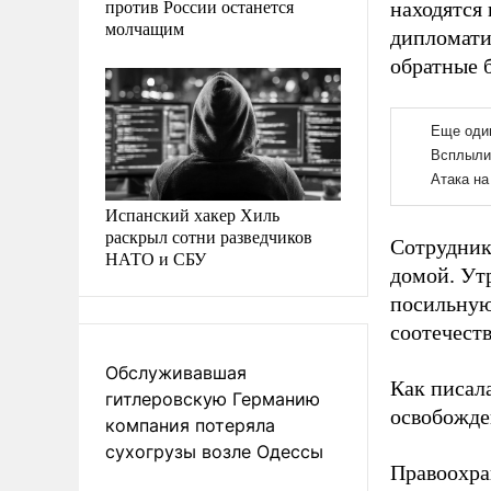
против России останется
находятся 
молчащим
дипломати
обратные 
Испанский хакер Хиль
раскрыл сотни разведчиков
Сотрудник
НАТО и СБУ
домой. Ут
посильную
соотечест
Обслуживавшая
Как писал
гитлеровскую Германию
освобожде
компания потеряла
сухогрузы возле Одессы
Правоохр