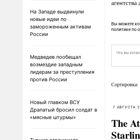
агентства 
На Западе выдвинули
новые идеи по
Вы можете к
замороженным активам
политике по 
России
Медведев пообещал
возмездие западным
лидерам за преступления
против России
Сортировка:
Новый главком ВСУ
7 АВГУСТА 2
Драпатый бросил солдат в
«мясные штурмы»
The At
Starli
Турция ограничила