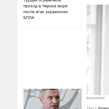
проход в Черное море
после атак украинских
БПЛА
@ Zuma/ТАСС
Tекст:
Валер