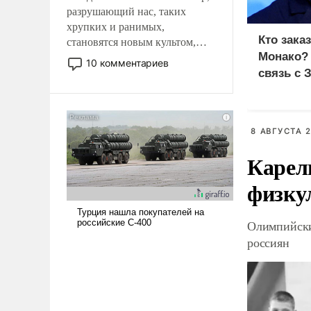
разрушающий нас, таких
хрупких и ранимых,
Кто зака
становятся новым культом,
Монако?
постепенно вытесняя и
10 комментариев
отменяя традиционное
связь с 
требование к человеку – быть
мужественным и твердым под
ударами судьбы, брать на себя
8 АВГУСТА 2
ответственность, помогать
слабым, идти вперед и
Карел
адаптироваться.
физку
Олимпийски
россиян