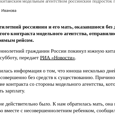
китайским модельным агентством российский подросток 
 Иванова
илетний россиянин и его мать, оказавшиеся без д
того контракта модельного агентства, отправили
рямым рейсом.
ннолетний гражданин России покинул южную кит
субботу, передает
РИА «Новости»
.
вилась информация о том, что юноша несколько дне
 совершенно без средств к существованию. Причино
е контракта со стороны модельного агентства, кот
ь зарплату.
е действительно было. К нам обратилась мать, она
во вместе с несовершеннолетним ребенком, сообщил