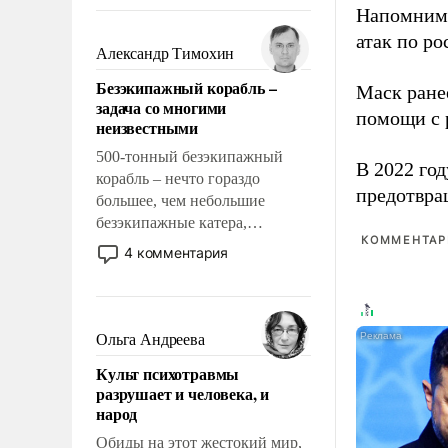
восстановления и без оного. И
Напомним
чем она отличается от просто
атак по ро
образованных людей. Иногда
Александр Тимохин
казалось, что эти вопросы
Безэкипажный корабль –
Маск ран
решены раз и навсегда, но –
задача со многими
нет, не решены.
помощи с 
неизвестными
500-тонный безэкипажный
В 2022 го
корабль – нечто гораздо
предотвра
большее, чем небольшие
безэкипажные катера,
КОММЕНТАРИ
применение которых уже
4 комментария
стало обыденностью. Задача по
созданию такого корабля очень
сложна и амбициозна. Однако
и ее реализация радикально
Ольга Андреева
поднимет наши боевые
Культ психотравмы
возможности.
разрушает и человека, и
народ
Обиды на этот жестокий мир,