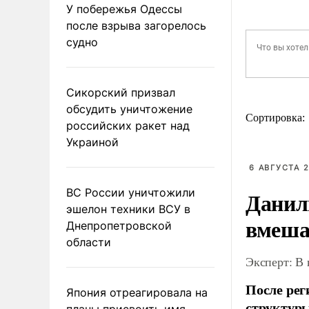
У побережья Одессы
после взрыва загорелось
судно
Сикорский призвал
обсудить уничтожение
Сортировка:
российских ракет над
Украиной
6 АВГУСТА 2
ВС России уничтожили
Данил
эшелон техники ВСУ в
вмеша
Днепропетровской
области
Эксперт: В
После рег
Япония отреагировала на
структуры
планы присвоить имя