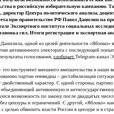
ства в российскую избирательную кампанию. Та
, директор Центра политического анализа, доце
тета при правительстве РФ Павел Данилин на п
толе Экспертного института социальных исслед
становка сил. Итоги регистрации и экспертная ан
 Данилила, одной из целей деятельности «Яблоко» 
ртии антивоенного электората с последующей попыт
результаты голосования,
сообщает
Telegram-канал 
– это инструмент внешнего вмешательства в наши в
зованию партии очевидны – дестабилизация ситуаци
т двойственный характер. С одной стороны, партию
, объединяющий антивоенную и антигосударственну
юся возможность по закону после двадцатых чисел
 без цензуры и ограничений. С другой, «Яблоко» н
 с целью обвинить власти России в цензуре и в стра