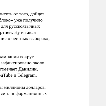
висеть от того, дойдет
блоко» уже получило
а для русскоязычных
ртией. Ну и такая
ние о честных выборах»,
кампании вокруг
о зафиксировано около
 отмечает Данилин,
ouTube и Telegram.
ны миллионы долларов.
ю сеть информационных