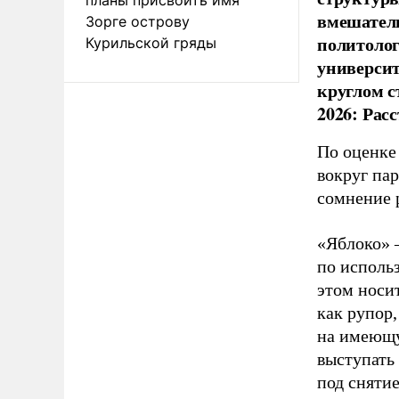
вмешатель
Зорге острову
политолог
Курильской гряды
универси
круглом с
2026: Рас
По оценке
вокруг па
сомнение 
«Яблоко» 
по исполь
этом носи
как рупор
на имеющу
выступать
под снятие