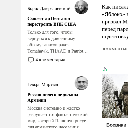
мужественным и твердым под
Как писал
ударами судьбы, брать на себя
Борис Джерелиевский
ответственность, помогать
«Яблоко» 
Сможет ли Пентагон
слабым, идти вперед и
призвал
Ми
перестроить ВПК США
адаптироваться.
перед пар
Только для того, чтобы
подготовк
вернуться к довоенному
объему запасов ракет
КОММЕНТАРИ
Tomahawk, THAAD и Patriot
США потребуется более трех
4 комментария
лет. Даже небольшая война с
Ираном опустошила
американские арсеналы.
Сложившаяся ситуация
Геворг Мирзаян
означает многолетний период
Россия ничего не должна
уязвимости США, например,
Армении
перед Китаем.
Москва системно и жестко
разрушает тот фантастический
мир, который Пашинян рисует
Боевики 
для армянского населения.