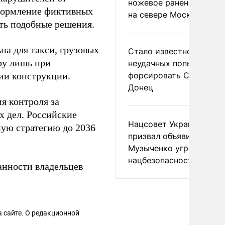
ножевое ранение в дра
формление фиктивных
на севере Москвы
ть подобные решения.
на для такси, грузовых
Стало известно о
ру лишь при
неудачных попытках ВС
ии конструкции.
форсировать Северски
Донец
я контроля за
 дел. Российские
Нацсовет Украины по Т
ую стратегию до 2036
призвал объявить
Музыченко угрозой
нацбезопасности
анности владельцев
 сайте. О редакционной