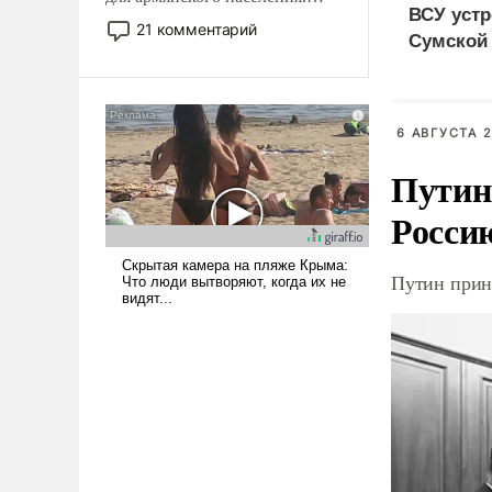
ВСУ устр
Мир, где политические
21 комментарий
Сумской 
прожекты будут безусловно
дезертир
оплачиваться за счет
российских
налогоплательщиков и где
6 АВГУСТА 2
Еревану за свои поступки не
нужно отвечать.
Путин
Росси
Путин прин