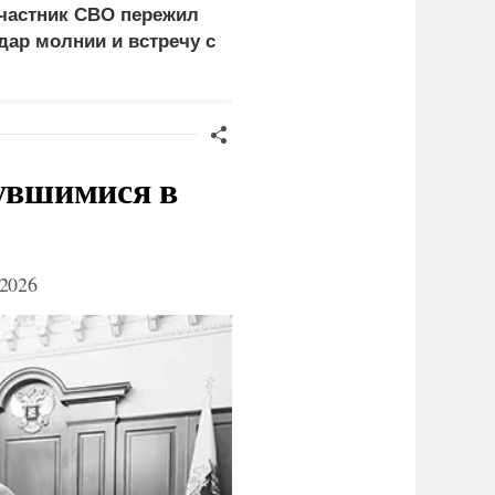
частник СВО пережил
проблемы Европы из-з
дар молнии и встречу с
обмеления рек
едведем
нувшимися в
2026