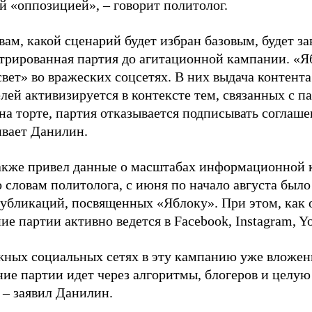
й «оппозицией», – говорит политолог.
вам, какой сценарий будет избран базовым, будет за
стрированная партия до агитационной кампании. «Я
свет» во вражеских соцсетях. В них выдача контент
лей активизируется в контексте тем, связанных с па
на торте, партия отказывается подписывать соглаше
ивает Данилин.
акже привел данные о масштабах информационной 
о словам политолога, с июня по начало августа был
 публикаций, посвященных «Яблоку». При этом, как
е партии активно ведется в Facebook, Instagram, Y
жных социальных сетях в эту кампанию уже вложе
ие партии идет через алгоритмы, блогеров и целу
 – заявил Данилин.