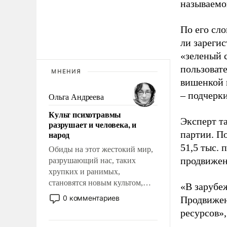
называемо
По его сло
ли зареги
«зеленый 
пользовате
МНЕНИЯ
вишенкой 
– подчерк
Ольга Андреева
Культ психотравмы
Эксперт т
разрушает и человека, и
народ
партии. П
51,5 тыс.
Обиды на этот жестокий мир,
продвижени
разрушающий нас, таких
хрупких и ранимых,
становятся новым культом,
«В зарубе
постепенно вытесняя и
0 комментариев
Продвижен
отменяя традиционное
ресурсов»,
требование к человеку – быть