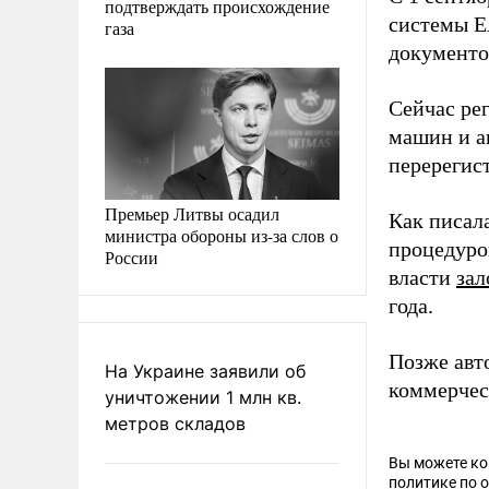
подтверждать происхождение
системы Е
газа
документо
Сейчас рег
машин и а
перерегис
Премьер Литвы осадил
Как писал
министра обороны из-за слов о
процедуро
России
власти
за
года.
Позже авт
На Украине заявили об
коммерчес
уничтожении 1 млн кв.
метров складов
Вы можете к
политике по 