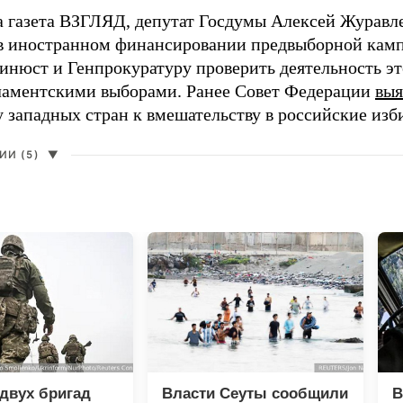
а газета ВЗГЛЯД, депутат Госдумы Алексей Журавл
в иностранном финансировании предвыборной кам
нюст и Генпрокуратуру проверить деятельность э
ламентскими выборами. Ранее Совет Федерации
выя
у западных стран к вмешательству в российские изб
И (5)
▼
двух бригад
Власти Сеуты сообщили
В