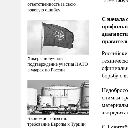
Tекст:
Тимур
ответственность за свою
роковую ошибку
С начала 
профильн
диагности
правитель
Российски
Хакеры получили
техническ
подтверждение участия НАТО
официаль
в ударах по России
борьбу с 
Недобросо
снимки тр
материалы
аккредита
Экономист объяснил
требование Европы к Турции
С 1 сентя