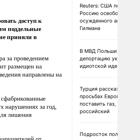
Reuters: США попросил
Россию освободить
овать доступ к
осужденного американ
м поддельные
Гилмана
ие приняли в
В МВД Польши назвали
ра за проведением
депортацию украинцев
нт размещен на
идиотской идеей
ведения направлены на
Турция рассказала о
просьбах Европы
 сфабрикованные
поставить газ, но не
х нарушениях за год,
российский
для лишения
Подросток получил
 нарушителей от