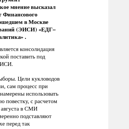
кое мнение высказал
нт Финансового
рошедшем в Москве
ований (ЭИСИ) «ЕДГ–
алитика» .
является консолидация
кой поставить под
ЭИСИ.
ыборы. Цели кукловодов
и, сам процесс при
 намерены использовать
ю повестку, с расчетом
 августа в СМИ
амеренно подставляют
хе перед так