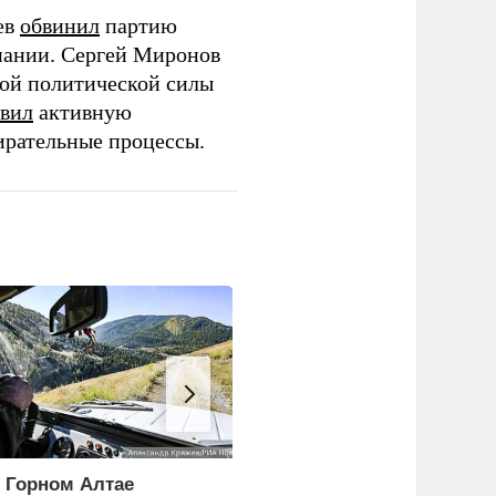
ев
обвинил
партию
пании. Сергей Миронов
той политической силы
вил
активную
ирательные процессы.
 Горном Алтае
Экономист перечислил