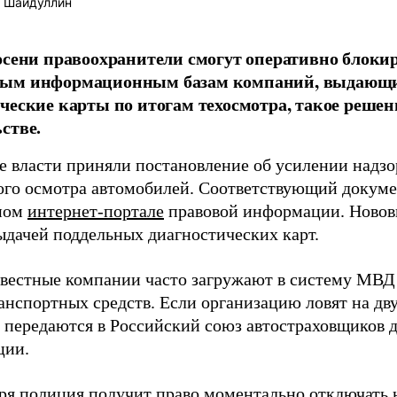
 Шайдуллин
осени правоохранители смогут оперативно блокир
ым информационным базам компаний, выдающи
ческие карты по итогам техосмотра, такое решен
стве.
е власти приняли постановление об усилении надзо
ого осмотра автомобилей. Соответствующий докуме
ном
интернет-портале
правовой информации. Новов
выдачей поддельных диагностических карт.
вестные компании часто загружают в систему МВД
анспортных средств. Если организацию ловят на дву
 передаются в Российский союз автостраховщиков 
ции.
бря полиция получит право моментально отключать