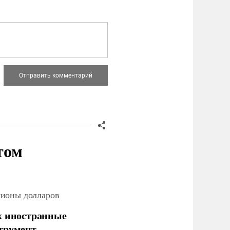
том
лионы долларов
х иностранные
струмент