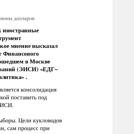
лионы долларов
х иностранные
струмент
кое мнение высказал
нт Финансового
рошедшем в Москве
ований (ЭИСИ) «ЕДГ–
алитика» .
является консолидация
кой поставить под
ЭИСИ.
ыборы. Цели кукловодов
и, сам процесс при