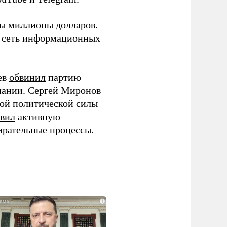
ны миллионы долларов.
ю сеть информационных
ев
обвинил
партию
пании. Сергей Миронов
той политической силы
вил
активную
ирательные процессы.
i