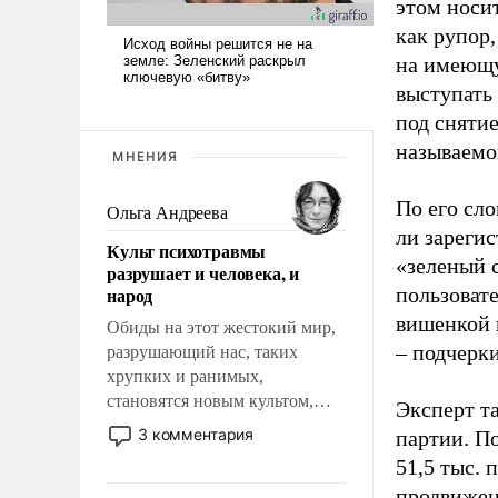
этом носи
как рупор
на имеющу
выступать
под снятие
называемо
МНЕНИЯ
По его сло
Ольга Андреева
ли зареги
Культ психотравмы
«зеленый 
разрушает и человека, и
народ
пользовате
вишенкой 
Обиды на этот жестокий мир,
– подчерк
разрушающий нас, таких
хрупких и ранимых,
становятся новым культом,
Эксперт т
постепенно вытесняя и
3 комментария
партии. П
отменяя традиционное
51,5 тыс.
требование к человеку – быть
продвижени