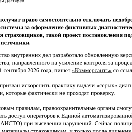
ей Дегтярёв
олучит право самостоятельно отключать недобр
 системы за оформление фиктивных диагностиче
ия страховщиков, такой проект постановления по
 источники.
тво внутренних дел разработало обновленную вер
ства, направленного на усиление контроля за проце
1 сентября 2026 года, пишет
«Коммерсантъ»
со ссыл
призван искоренить практику выдачи «серых» диагн
и, которые фактически не проходят проверку.
новым правилам, правоохранительные органы смогу
ать доступ операторов к Единой автоматизирован
ЕАИСТО) при выявлении нарушений. Сейчас полиц
ь материалы страховщикам, и только после лишения