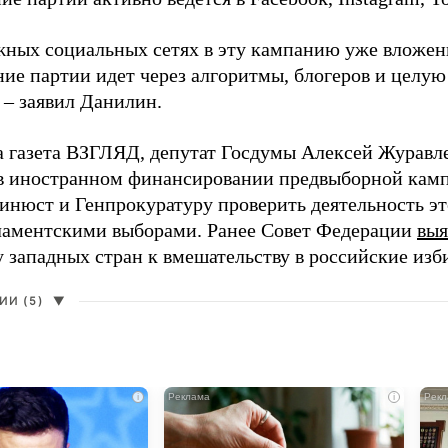
жных социальных сетях в эту кампанию уже вложе
ие партии идет через алгоритмы, блогеров и целу
 – заявил Данилин.
а газета ВЗГЛЯД, депутат Госдумы Алексей Журавл
в иностранном финансировании предвыборной кам
нюст и Генпрокуратуру проверить деятельность э
ламентскими выборами. Ранее Совет Федерации
выя
у западных стран к вмешательству в российские изб
И (5)
▼
i
i