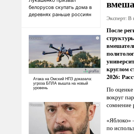
вмеша
белорусов скупать дома в
деревнях раньше россиян
Эксперт: В
После рег
структуры
вмешатель
политолог
универси
круглом с
2026: Рас
По оценке
вокруг па
сомнение 
«Яблоко» 
по исполь