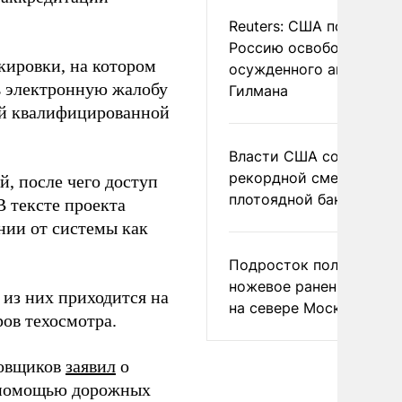
Reuters: США попросил
Россию освободить
кировки, на котором
осужденного американ
ь электронную жалобу
Гилмана
ной квалифицированной
Власти США сообщили 
рекордной смертности 
й, после чего доступ
плотоядной бактерии
В тексте проекта
нии от системы как
Подросток получил
ножевое ранение в дра
 из них приходится на
на севере Москвы
ров техосмотра.
ховщиков
заявил
о
с помощью дорожных