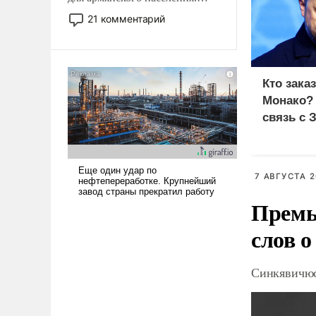
Мир, где политические
21 комментарий
прожекты будут безусловно
оплачиваться за счет
российских
налогоплательщиков и где
Кто зака
Еревану за свои поступки не
Монако?
нужно отвечать.
связь с 
7 АВГУСТА 2
Премь
слов о
Синкявичюс