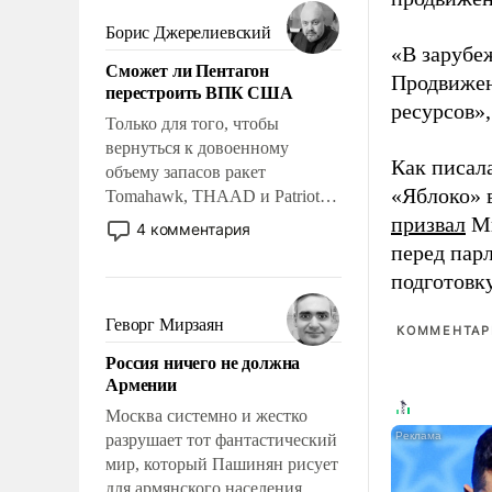
мужественным и твердым под
ударами судьбы, брать на себя
Борис Джерелиевский
ответственность, помогать
«В зарубе
Сможет ли Пентагон
слабым, идти вперед и
Продвижен
перестроить ВПК США
адаптироваться.
ресурсов»,
Только для того, чтобы
вернуться к довоенному
Как писал
объему запасов ракет
«Яблоко» 
Tomahawk, THAAD и Patriot
США потребуется более трех
призвал
Ми
4 комментария
лет. Даже небольшая война с
перед пар
Ираном опустошила
подготовк
американские арсеналы.
Сложившаяся ситуация
Геворг Мирзаян
КОММЕНТАРИ
означает многолетний период
Россия ничего не должна
уязвимости США, например,
Армении
перед Китаем.
Москва системно и жестко
разрушает тот фантастический
мир, который Пашинян рисует
для армянского населения.