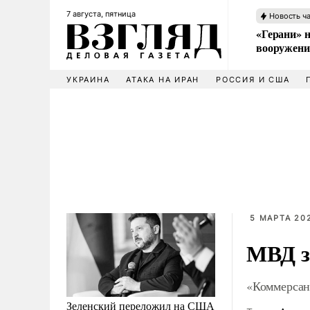
7 августа, пятница
Новость ч
«Герани» н
вооружени
УКРАИНА
АТАКА НА ИРАН
РОССИЯ И США
5 МАРТА 202
МВД з
«Коммерсан
Зеленский переложил на США