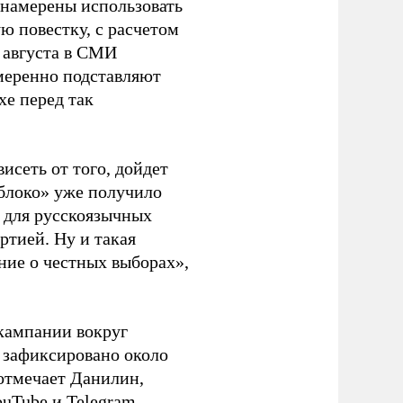
 намерены использовать
ю повестку, с расчетом
 августа в СМИ
амеренно подставляют
хе перед так
висеть от того, дойдет
блоко» уже получило
а для русскоязычных
ртией. Ну и такая
ние о честных выборах»,
кампании вокруг
о зафиксировано около
 отмечает Данилин,
ouTube и Telegram.