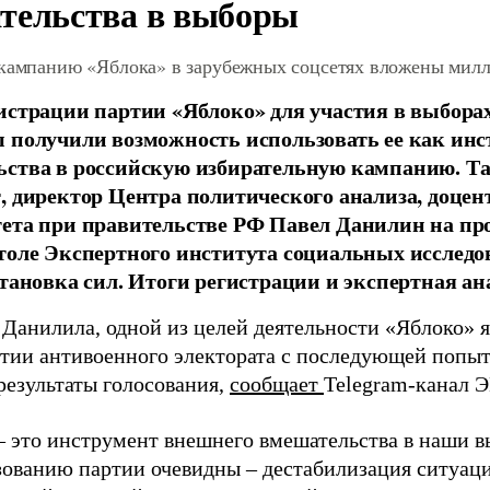
тельства в выборы
 кампанию «Яблока» в зарубежных соцсетях вложены мил
истрации партии «Яблоко» для участия в выбора
 получили возможность использовать ее как ин
ства в российскую избирательную кампанию. Та
, директор Центра политического анализа, доце
тета при правительстве РФ Павел Данилин на п
толе Экспертного института социальных исслед
становка сил. Итоги регистрации и экспертная ан
 Данилила, одной из целей деятельности «Яблоко» 
ртии антивоенного электората с последующей попыт
результаты голосования,
сообщает
Telegram-канал 
– это инструмент внешнего вмешательства в наши в
зованию партии очевидны – дестабилизация ситуаци