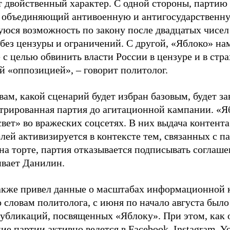
т двойственный характер. С одной стороны, партию
, объединяющий антивоенную и антигосударственну
юся возможность по закону после двадцатых чисел
 без цензуры и ограничений. С другой, «Яблоко» н
 с целью обвинить власти России в цензуре и в стра
й «оппозицией», – говорит политолог.
вам, какой сценарий будет избран базовым, будет за
стрированная партия до агитационной кампании. «Я
свет» во вражеских соцсетях. В них выдача контент
лей активизируется в контексте тем, связанных с па
на торте, партия отказывается подписывать соглаше
ивает Данилин.
акже привел данные о масштабах информационной 
о словам политолога, с июня по начало августа был
 публикаций, посвященных «Яблоку». При этом, как
е партии активно ведется в Facebook, Instagram, Y