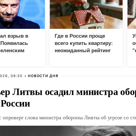
зал взрыв в
Где в России проще
У
 Появилась
всего купить квартиру:
о
Зеленским
неожиданный рейтинг
"
с
026, 08:35 •
НОВОСТИ ДНЯ
ер Литвы осадил министра обо
 России
 опроверг слова министра обороны Ливты об угрозе со с