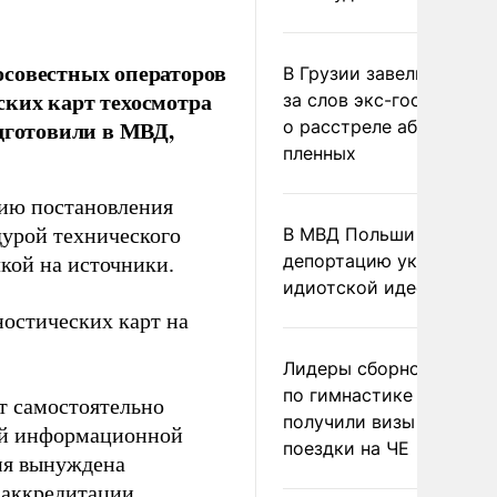
осовестных операторов
В Грузии завели дело и
ских карт техосмотра
за слов экс-госминист
дготовили в МВД,
о расстреле абхазских
пленных
сию постановления
дурой технического
В МВД Польши назвали
депортацию украинцев
кой на источники.
идиотской идеей
остических карт на
Лидеры сборной Росси
по гимнастике не
т самостоятельно
получили визы для
ной информационной
поездки на ЧЕ
ия вынуждена
 аккредитации