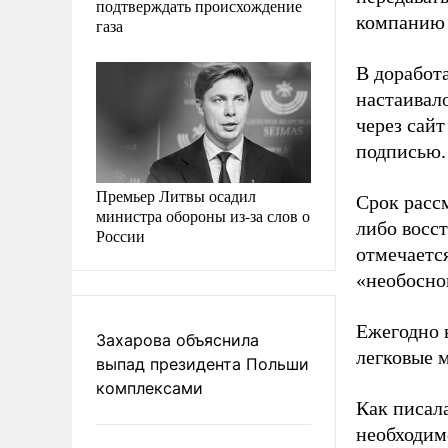
подтверждать происхождение
компанию 
газа
В доработ
настаивал
через сай
подписью.
Премьер Литвы осадил
Срок рассм
министра обороны из-за слов о
либо восс
России
отмечаетс
«необосно
Ежегодно 
Захарова объяснила
легковые м
выпад президента Польши
комплексами
Как писал
необходим