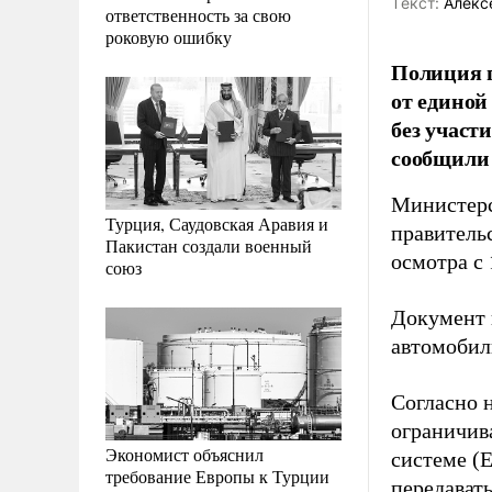
Tекст:
Алекс
ответственность за свою
роковую ошибку
Полиция п
от единой
без участ
сообщили
Министерс
Турция, Саудовская Аравия и
правитель
Пакистан создали военный
осмотра с 
союз
Документ 
автомобил
Согласно 
ограничив
Экономист объяснил
системе (
требование Европы к Турции
передават