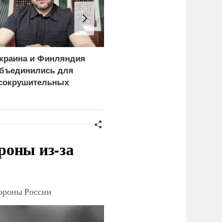
краина и Финляндия
«Генерал-провал»: кака
бъединились для
правда выяснилась про
сокрушительных
Драпатого
анкций" против России
роны из-за
тороны России