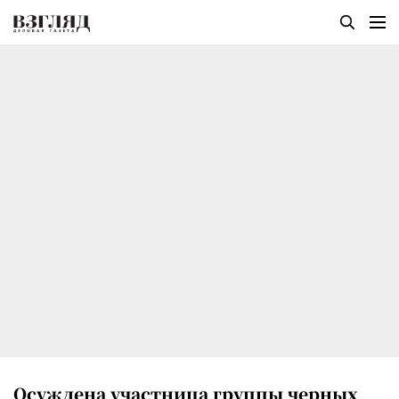
Осуждена участница группы черных