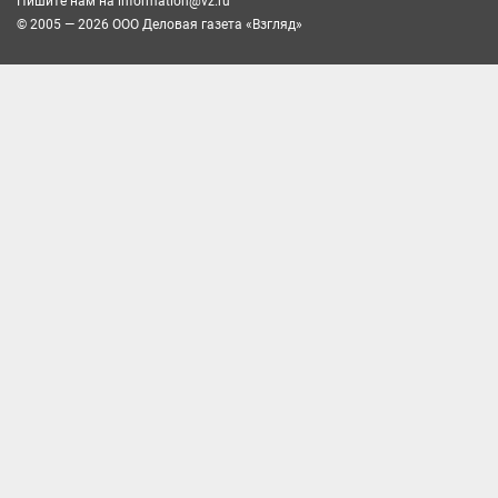
Пишите нам на
information@vz.ru
© 2005 — 2026 ООО Деловая газета «Взгляд»