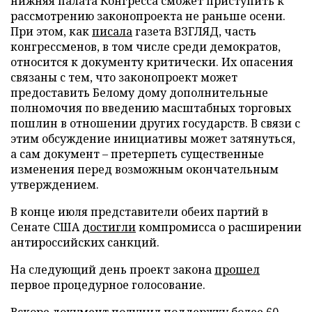
нижняя палата Конгресса сможет приступить к
рассмотрению законопроекта не раньше осени.
При этом, как
писала
газета ВЗГЛЯД, часть
конгрессменов, в том числе среди демократов,
относится к документу критически. Их опасения
связаны с тем, что законопроект может
предоставить Белому дому дополнительные
полномочия по введению масштабных торговых
пошлин в отношении других государств. В связи с
этим обсуждение инициативы может затянуться,
а сам документ – претерпеть существенные
изменения перед возможным окончательным
утверждением.
В конце июля представители обеих партий в
Сенате США
достигли
компромисса о расширении
антироссийских санкций.
На следующий день проект закона
прошел
первое процедурное голосование.
Вскоре документ
получил
поддержку более 60