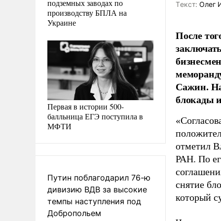
подземных заводах по
Tекст:
Олег 
производству БПЛА на
Украине
После тог
заключать
бизнесмен
меморанду
Сажин. На
блокады и
Первая в истории 500-
балльница ЕГЭ поступила в
«Согласов
МФТИ
положитель
отметил В
РАН. По е
соглашени
Путин поблагодарил 76-ю
снятие бл
дивизию ВДВ за высокие
который с
темпы наступления под
Добропольем