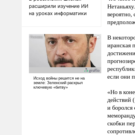
расширили изучение ИИ
Нетаньяху
на уроках информатики
вероятно,
предполож
В некотор
иранская 
достижени
прогнозир
республики
если они п
«Но в кон
действий (
и боролся 
меморанду
скобки пе
сопротивл