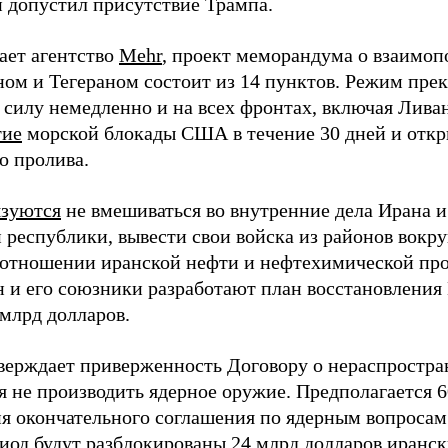
 допустил присутствие Трампа.
ает агентство
Mehr
, проект меморандума о взаимо
ом и Тегераном состоит из 14 пунктов. Режим пре
в силу немедленно и на всех фронтах, включая Лива
тие
морской блокады США в течение 30 дней и откры
о пролива.
язуются
не вмешиваться во внутренние дела Ирана и
 республики, вывести свои войска из районов вокр
 отношении иранской нефти и нефтехимической про
 и его союзники разработают план восстановления
 млрд долларов.
верждает приверженность Договору о нераспростра
ся не производить ядерное оружие. Предполагается 
я окончательного соглашения по ядерным вопросам
риод будут разблокированы 24 млрд долларов иран