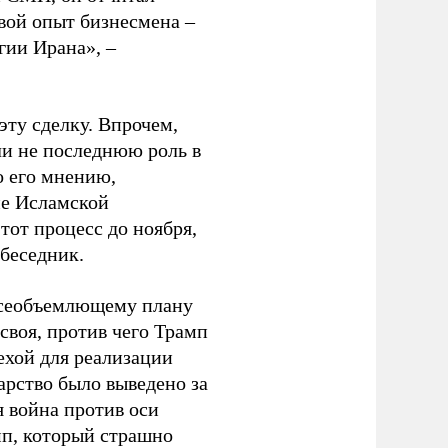
вой опыт бизнесмена –
гии Ирана», –
эту сделку. Впрочем,
ли не последнюю роль в
о его мнению,
ме Исламской
тот процесс до ноября,
обеседник.
 всеобъемлющему плану
 своя, против чего Трамп
мехой для реализации
арство было выведено за
я война против оси
мп, который страшно