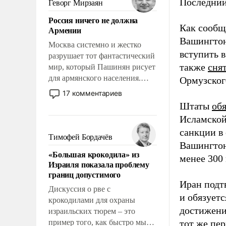
Последний
Геворг Мирзаян
означает многолетний период
Россия ничего не должна
уязвимости США, например,
Как сообщ
Армении
перед Китаем.
Вашингтон
Москва системно и жестко
вступить 
разрушает тот фантастический
также
сня
мир, который Пашинян рисует
для армянского населения.
Ормузског
Мир, где политические
17 комментариев
прожекты будут безусловно
Штаты
об
оплачиваться за счет
Исламской
российских
санкции в
налогоплательщиков и где
Тимофей Бордачёв
Вашингтон
Еревану за свои поступки не
«Большая крокодила» из
нужно отвечать.
менее 300
Израиля показала проблему
границ допустимого
Иран подт
Дискуссия о рве с
и обязует
крокодилами для охраны
достижени
израильских тюрем – это
пример того, как быстро мы
тот же пе