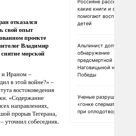
Россияне рассказали,
какие книги и фильмы
помогают воспитывать
ран отказался
детей
ь свой опыт
сованном проекте
литолог Владимир
Альпинист допустил
 снятие морской
обнаружение
предсмертной записки
Наговицыной на пике
 и Ираном –
Победы
дил в этой войне?» –
тута востоковедения
Ученые разрушили миф
ики. «Содержание
«гонке сперматозоидов
всех направлениях,
при оплодотворении
ьшой прорыв Тегерана,
– уточнил собеседник.