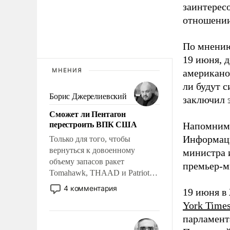
заинтересо
отношении
По мнению
19 июня, 
МНЕНИЯ
американо
ли будут с
Борис Джерелиевский
заключил 
Сможет ли Пентагон
перестроить ВПК США
Напомним,
Информаци
Только для того, чтобы
вернуться к довоенному
министра 
объему запасов ракет
премьер-м
Tomahawk, THAAD и Patriot
США потребуется более трех
4 комментария
19 июня в
лет. Даже небольшая война с
York Time
Ираном опустошила
парламент
американские арсеналы.
Сложившаяся ситуация