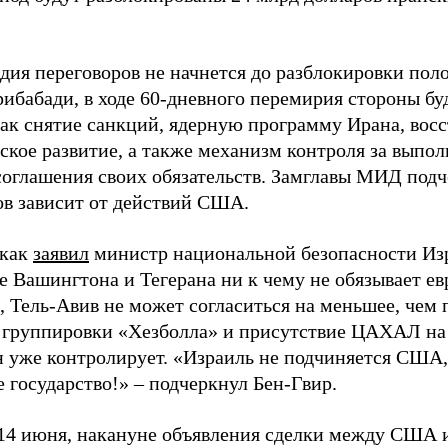
дия переговоров не начнется до разблокировки пол
рибабади, в ходе 60-дневного перемирия стороны бу
как снятие санкций, ядерную программу Ирана, восс
ское развитие, а также механизм контроля за выпо
соглашения своих обязательств. Замглавы МИД подч
ов зависит от действий США.
 как
заявил
министр национальной безопасности Изр
 Вашингтона и Тегерана ни к чему не обязывает ев
м, Тель-Авив не может согласиться на меньшее, чем
 группировки «Хезболла» и присутствие ЦАХАЛ на 
н уже контролирует. «Израиль не подчиняется США,
 государство!» – подчеркнул Бен-Гвир.
14 июня, накануне объявления сделки между США 