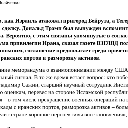
Исайченко
о, как Израиль атаковал пригород Бейрута, а Теге
 сделку, Дональд Трамп был вынужден вспомнит
а. Вероятно, с этим связаны упомянутые в согла
ма привилегии Ирана, сказал газете ВЗГЛЯД по
помним, соглашение предполагает среди прочего
ранских портов и разморозку активов.
ание меморандума о взаимопонимании между США
ный сигнал. В то же время встает вопрос: кто побе
ладимир Сажин, старший научный сотрудник Инсти
го оценкам, перевес на стороне Исламской республ
я – в том числе прекращение военных операций на 
окады с иранских портов, разморозка активов – бол
улит стране хорошие перспективы восстановления», 