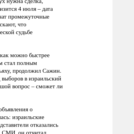
ух нужна сделка,
изится 4 июля – дата
ячат промежуточные
скают, что
еской судьбе
 как можно быстрее
м стал полным
ьяху, продолжил Сажин.
д выборов в израильский
ьшой вопрос – сможет ли
объявления о
ась: израильские
едставители отказались
и СМИ, он отчитал