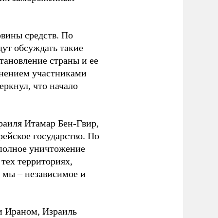
овины средств. По
дут обсуждать такие
тановление страны и ее
лнением участниками
еркнул, что начало
аиля Итамар Бен-Гвир,
рейское государство. По
 полное уничтожение
тех территориях,
 мы – независимое и
и Ираном, Израиль