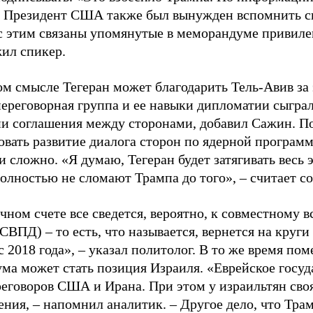
. Президент США также был вынужден вспомнить с
 с этим связаны упомянутые в меморандуме привиле
ил спикер.
ом смысле Тегеран может благодарить Тель-Авив за 
переговорная группа и ее навыки дипломатии сыгра
и соглашения между сторонами, добавил Сажин. П
овать развитие диалога сторон по ядерной програм
 сложно. «Я думаю, Тегеран будет затягивать весь э
олностью не сломают Трампа до того», – считает с
ечном счете все сведется, вероятно, к совместному
СВПД) – то есть, что называется, вернется на круги
с 2018 года», – указал политолог. В то же время по
ма может стать позиция Израиля. «Еврейское госуд
реговоров США и Ирана. При этом у израильтян сво
ения, – напомнил аналитик. – Другое дело, что Тра