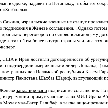
ван в сделке, надавит на Нетаньяху, чтобы тот сокр
 «Хезболлы».
 Сажина, израильские военные не станут проводит
до подписания в Женеве соглашения. «Однако потом 
-иранских переговоров по основополагающему дого
идеть тихо. Тем более внутри страны усиливается о
эксперт.
 США и Иран достигли договоренности об урегули
ю подтвердили американский лидер Дональд Трамп
иностранных дел Исламской республики Казем Гари
инистр Пакистана Шахбаз Шариф, выступающий п
 Женеве
запланировано
подписание соглашения. П
s
, в церемонии примут участие глава МИД Ирана Аб
а Мохаммад-Багер Галибаф, а также вице-президе