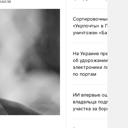
раиля
Сортировочный пункт
«Укрпочты» в Павлогра
уничтожен «Бандероль
На Украине предупреди
об удорожании китайс
электроники после уда
по портам
ИИ впервые оштрафова
владельца подмосковн
участка за борщевик