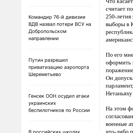
Что касает
считает по
250-летия
Командир 76-й дивизии
выборы в 
ВДВ назвал потери ВСУ на
Добропольском
республик
направлении
американс
По его мн
Путин разрешил
оформить 
приватизацию аэропорта
поражение
Шереметьево
Он допуск
парламент
Нетаньяху 
Генсек ООН осудил атаки
украинских
На этом фо
беспилотников по России
согласова
военные ат
что-либо 
В российских школах