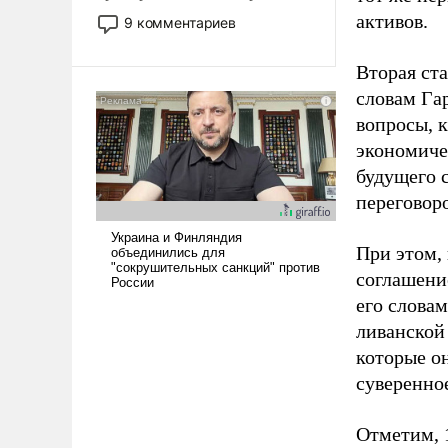
двигаемся по пути
активов.
9 комментариев
революционных изменений.
То, что несколько лет назад
Вторая ста
было образом для
словам Га
псевдонаучной фантастики,
вопросы, 
стало всерьез обсуждаемой
идеей.
экономиче
будущего 
переговор
При этом,
соглашение
его слова
ливанской
которые о
суверенное
Отметим, 