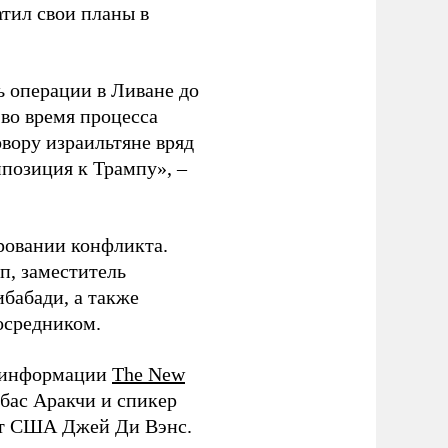
атил свои планы в
ь операции в Ливане до
во время процесса
вору израильтяне вряд
ппозиция к Трампу», –
ровании конфликта.
, заместитель
бабади, а также
осредником.
о информации
The New
бас Аракчи и спикер
нт США Джей Ди Вэнс.