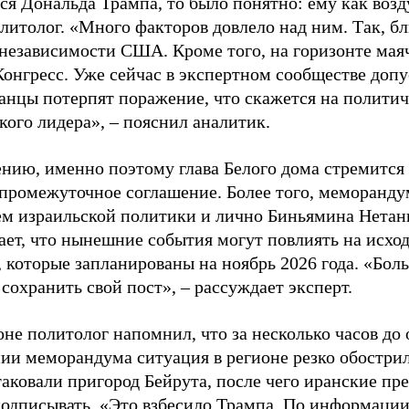
ся Дональда Трампа, то было понятно: ему как возд
литолог. «Много факторов довлело над ним. Так, бл
 независимости США. Кроме того, на горизонте ма
Конгресс. Уже сейчас в экспертном сообществе допу
анцы потерпят поражение, что скажется на политич
кого лидера», – пояснил аналитик.
ению, именно поэтому глава Белого дома стремится
промежуточное соглашение. Более того, меморанду
м израильской политики и лично Биньямина Нетан
ает, что нынешние события могут повлиять на исхо
, которые запланированы на ноябрь 2026 года. «Бол
сохранить свой пост», – рассуждает эксперт.
не политолог напомнил, что за несколько часов до 
нии меморандума ситуация в регионе резко обострил
аковали пригород Бейрута, после чего иранские пр
подписывать. «Это взбесило Трампа. По информаци