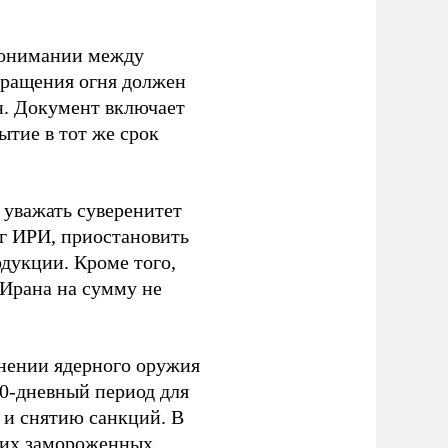
понимании между
кращения огня должен
н. Документ включает
тие в тот же срок
 уважать суверенитет
уг ИРИ, приостановить
дукции. Кроме того,
 Ирана на сумму не
нении ядерного оружия
60-дневный период для
 и снятию санкций. В
ских замороженных