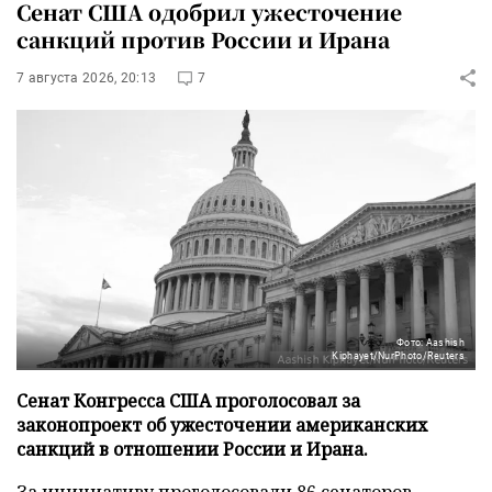
Сенат США одобрил ужесточение
санкций против России и Ирана
7 августа 2026, 20:13
7
Фото: Aashish
Kiphayet/NurPhoto/Reuters
Сенат Конгресса США проголосовал за
законопроект об ужесточении американских
санкций в отношении России и Ирана.
За инициативу проголосовали 86 сенаторов,