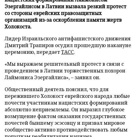
Эзергайлисом в Латвии вызвала резкий протест
со стороны еврейских правозащитных
организаций из-за оскорбления памяти жертв
Холокоста.
Лидер Израильского антифашистского движения
Дмитрий Трапиров осудил прошедшую накануне
церемонию, передает
ТАСС
.
«Мы выражаем решительный протест в связи с
проведением в Латвии торжественных похорон
Лаймониса Эзергайлиса», – заявил он.
Общественный деятель пояснил, что для
пережившего Холокост еврейского народа любые
почести участникам нацистских формирований
абсолютно неприемлемы. Он выразил глубокое
возмущение фактом оказания государственных
почестей бывшему эсэсовцу и призвал мировое
сообщество активно противодействовать любым
попыткам реабилитации нацизма.