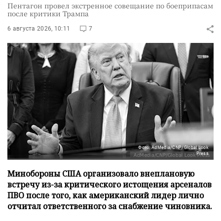
Пентагон провел экстренное совещание по боеприпасам
после критики Трампа
6 августа 2026, 10:11
7
Фото: AdMedia/CNP/Global Look
Press
Минобороны США организовало внеплановую
встречу из-за критического истощения арсеналов
ПВО после того, как американский лидер лично
отчитал ответственного за снабжение чиновника.