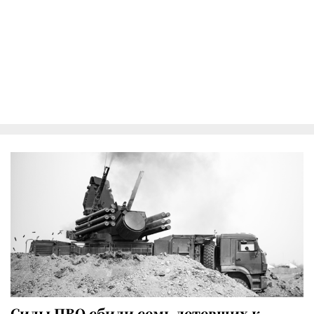
Силы ПВО сбили семь летевших к