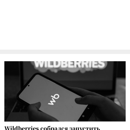
Wildberries собрался запустить