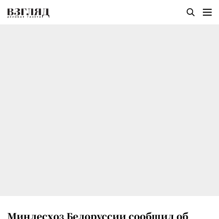
Минлесхоз Белоруссии сообщил об