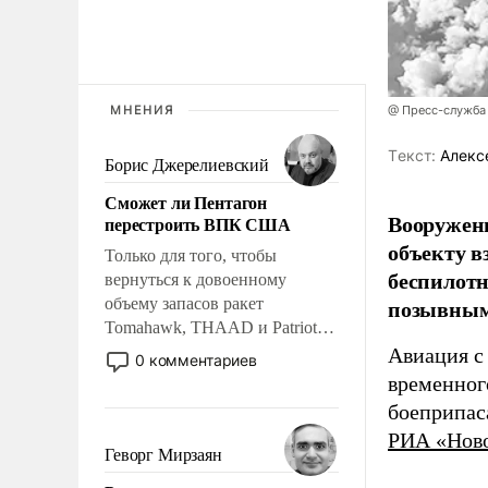
МНЕНИЯ
@ Пресс-служба
Tекст:
Алекс
Борис Джерелиевский
Сможет ли Пентагон
Вооружен
перестроить ВПК США
объекту в
Только для того, чтобы
беспилотн
вернуться к довоенному
позывным
объему запасов ракет
Tomahawk, THAAD и Patriot
США потребуется более трех
Авиация с
0 комментариев
лет. Даже небольшая война с
временног
Ираном опустошила
боеприпас
американские арсеналы.
РИА «Нов
Сложившаяся ситуация
Геворг Мирзаян
означает многолетний период