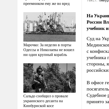
Tекст:
Тимур
преемником ему же во вред
На Украин
России В
учебник и
Суд на Ук
Марочко: За неделю в порты
Мединског
Одессы и Николаева не вошел
с конфиск
ни один крупный корабль
учебника 
стороны, 
российски
В офисе г
посягател
Судебное 
Сальдо сообщил о провале
украинского десанта на
принято за
Кинбурнской косе