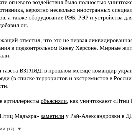
тате огневого воздействия было полностью уничтоже
ротивника, вероятно несколько иностранных специал
в, а также оборудование РЭБ, РЭР и устройства дл
добавил он.
жащий отметил, что это не первая ликвидированная
ния в подконтрольном Киеву Херсоне. Мирные жите
али.
а газета ВЗГЛЯД, в прошлом месяце командир укра
вди (в списке террористов и экстремистов в Росси
сти.
е артиллеристы
объясняли
, как уничтожают «Птиц 
«Птиц Мадьяра»
заметили
у Рай-Александровки в Д
И (12)
▼