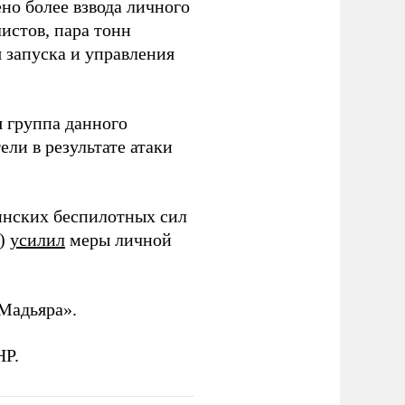
но более взвода личного
истов, пара тонн
я запуска и управления
 группа данного
ли в результате атаки
инских беспилотных сил
и)
усилил
меры личной
Мадьяра».
НР.