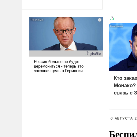
революционных изменений.
То, что несколько лет назад
было образом для
псевдонаучной фантастики,
стало всерьез обсуждаемой
идеей.
Кто зака
Монако?
связь с 
6 АВГУСТА 2
Беспи