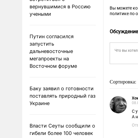
вернувшимися в Россию
Вы можете к
учеными
политике по 
Обсуждение
Путин согласился
запустить
дальневосточные
мегапроекты на
Восточном форуме
Сортировка:
Баку заявил о готовности
поставлять природный газ
Хо
Украине
08.
С 
А 
Власти Сеуты сообщили о
От
гибели более 100 человек