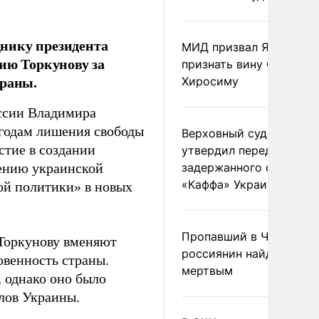
нику президента
МИД призвал Японию
ю Торкунову за
признать вину США за
траны.
Хиросиму
ссии Владимира
годам лишения свободы
Верховный суд Швеции
стие в создании
утвердил передачу
нению украинской
задержанного сухогруз
«Каффа» Украине
ой политики» в новых
Пропавший в Черногор
 Торкунову вменяют
россиянин найден
овенность страны.
мертвым
 однако оно было
елов Украины.