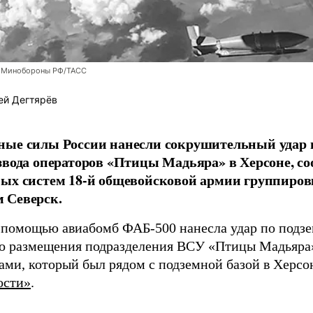
 Минобороны РФ/ТАСС
ей Дегтярёв
ные силы России нанесли сокрушительный удар 
звода операторов «Птицы Мадьяра» в Херсоне, с
ых систем 18-й общевойсковой армии группиров
 Северск.
 помощью авиабомб ФАБ-500 нанесла удар по подз
о размещения подразделения ВСУ «Птицы Мадьяра»
ами, который был рядом с подземной базой в Херсо
ости»
.