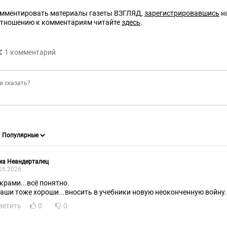
омментировать материалы газеты ВЗГЛЯД,
зарегистрировавшись
на
отношению к комментариям читайте
здесь
.
:
1
комментарий
ма Неандерталец
05.2026
украми...всё понятно.
наши тоже хороши...вносить в учебники новую неоконченную войну.
ветить
0
0