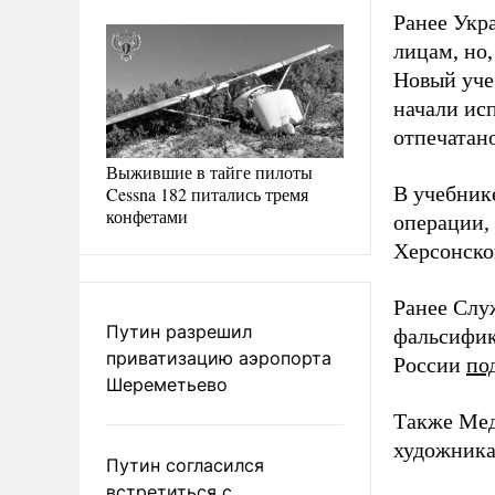
Ранее Укр
лицам, но,
Новый уче
начали исп
отпечатано
Выжившие в тайге пилоты
В учебник
Cessna 182 питались тремя
конфетами
операции,
Херсонской
Ранее Слу
Путин разрешил
фальсифик
приватизацию аэропорта
России
по
Шереметьево
Также Ме
художника
Путин согласился
встретиться с