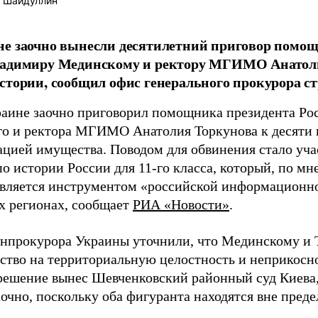
 Шайдуллин
е заочно вынесли десятилетний приговор помощ
ладимиру Мединскому и ректору МГИМО Анатоли
стории, сообщил офис генерального прокурора с
раине заочно приговорил помощника президента Ро
о и ректора МГИМО Анатолия Торкунова к десяти 
ацией имущества. Поводом для обвинения стало уча
по истории России для 11-го класса, который, по м
является инструментом «российской информационн
х регионах, сообщает
РИА «Новости»
.
енпрокурора Украины уточнили, что Мединскому и
ьство на территориальную целостность и неприкосн
решение вынес Шевченковский районный суд Киева,
очно, поскольку оба фигуранта находятся вне пред