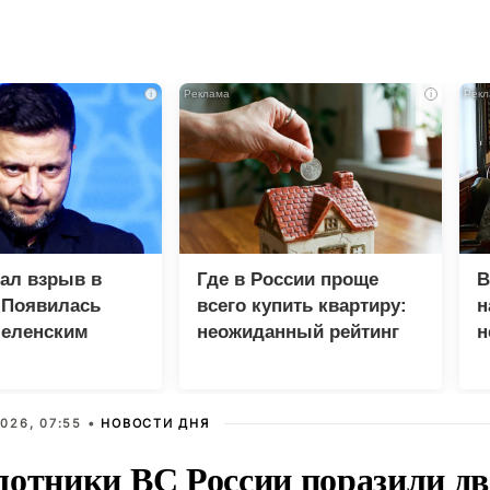
i
i
зал взрыв в
Где в России проще
В
 Появилась
всего купить квартиру:
н
Зеленским
неожиданный рейтинг
н
с
026, 07:55 •
НОВОСТИ ДНЯ
лотники ВС России поразили два