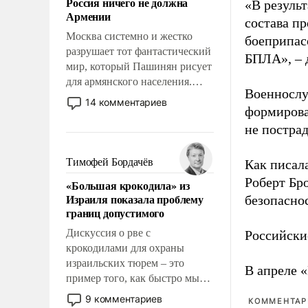
Россия ничего не должна
«В резуль
уязвимости США, например,
Армении
перед Китаем.
состава п
Москва системно и жестко
боеприпасо
разрушает тот фантастический
БПЛА», – 
мир, который Пашинян рисует
для армянского населения.
Военнослу
Мир, где этому населению все
14 комментариев
формирова
должны просто по
определению, где его
не пострад
политические прожекты будут
беспрекословно оплачиваться
Тимофей Бордачёв
Как писал
за счет российских
Роберт Бро
«Большая крокодила» из
налогоплательщиков и где за
Израиля показала проблему
безопасно
свои поступки не нужно
границ допустимого
отвечать.
Дискуссия о рве с
Российски
крокодилами для охраны
израильских тюрем – это
В апреле 
пример того, как быстро мы
двигаемся по пути
9 комментариев
КОММЕНТАРИ