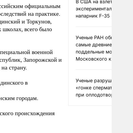
В США на взлете разби
оссийским официальным
экспериментальный др
оследствий на практике.
напарник F-35
динский и Торкунов,
х школах, всего было
Ученые РАН обнаружил
самые древние
 специальной военной
поддельные монеты
Московского княжеств
спублик, Запорожской и
на страну.
Ученые разрушили миф
динского в
«гонке сперматозоидов
при оплодотворении
нским городам.
ского происхождения