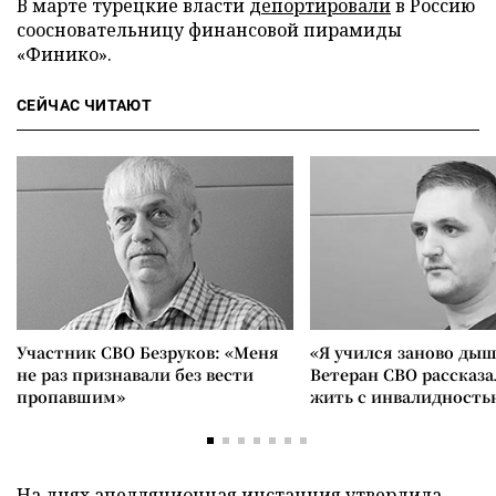
В марте турецкие власти
депортировали
в Россию
соосновательницу финансовой пирамиды
«Финико».
СЕЙЧАС ЧИТАЮТ
Участник СВО Безруков: «Меня
«Я учился заново дыш
не раз признавали без вести
Ветеран СВО рассказа
пропавшим»
жить с инвалидность
На днях апелляционная инстанция
утвердила