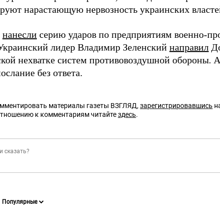
руют нарастающую нервозность украинских власте
и
нанесли
серию ударов по предприятиям военно-п
Украинский лидер Владимир Зеленский
направил
До
ской нехватке систем противовоздушной обороны. 
ослание без ответа.
омментировать материалы газеты ВЗГЛЯД,
зарегистрировавшись
на
отношению к комментариям читайте
здесь
.