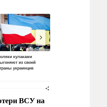
оляки кулаками
Импорт нефти из
ыгоняют из своей
Саудовской Аравии в
траны украинцев
США упал до нуля
отери ВСУ на