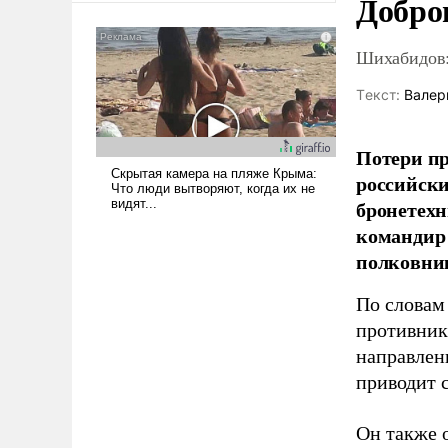
Добро
было образом для
псевдонаучной фантастики,
Шихабидов:
стало всерьез обсуждаемой
идеей.
Tекст:
Валер
Потери пр
российски
бронетехн
командир 
полковни
По словам
противник
направлен
приводит 
Он также 