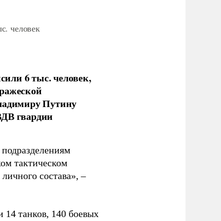
с. человек
или 6 тыс. человек,
вражеской
Владимиру Путину
ВДВ гвардии
н подразделениям
ком тактическом
личного состава», –
 14 танков, 140 боевых