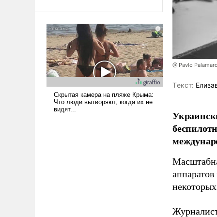
@ Pavlo Palamar
Tекст:
Елиза
Украински
беспилотн
междунаро
Масштабна
аппаратов
некоторых
Журналист