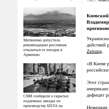
Tекст:
Алекс
Киевский 
Владимира
противов
Украинско
Матвиенко допустила
рекомендацию россиянам
действий 
отказаться от поездок в
Zeitung
.
Армению
«В Киеве 
российских
Этот стра
американс
дефицит ра
СМИ сообщили о скрытых
подземных заводах по
производству БПЛА на
Немецкие 