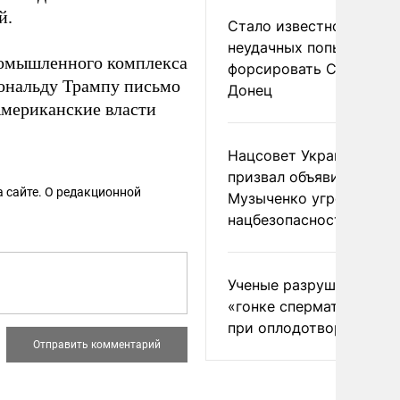
й.
Стало известно о
неудачных попытках ВС
ромышленного комплекса
форсировать Северски
нальду Трампу письмо
Донец
Американские власти
Нацсовет Украины по Т
призвал объявить
 сайте. О редакционной
Музыченко угрозой
нацбезопасности
Ученые разрушили миф
«гонке сперматозоидов
при оплодотворении