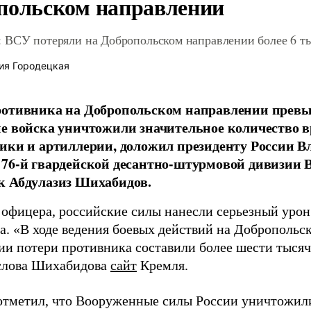
польском направлении
 ВСУ потеряли на Добропольском направлении более 6 ты
ия Городецкая
отивника на Добропольском направлении превыс
е войска уничтожили значительное количество 
ики и артиллерии, доложил президенту России 
76-й гвардейской десантно-штурмовой дивизии 
к Абдулазиз Шихабидов.
 офицера, российские силы нанесли серьезный уро
а. «В ходе ведения боевых действий на Добропольс
ии потери противника составили более шести тысяч 
слова Шихабидова
сайт
Кремля.
отметил, что Вооруженные силы России уничтожили