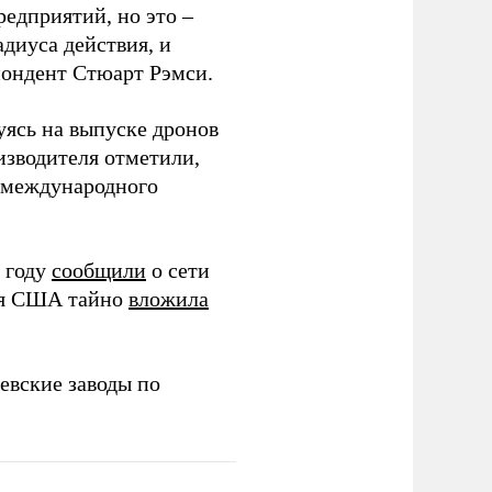
редприятий, но это –
диуса действия, и
спондент Стюарт Рэмси.
уясь на выпуске дронов
изводителя отметили,
в международного
 году
сообщили
о сети
ия США тайно
вложила
евские заводы по