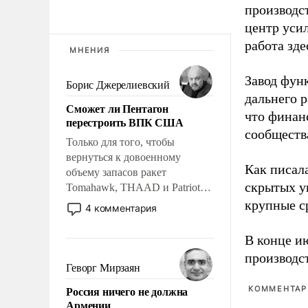
производст
центр уси
работа зде
МНЕНИЯ
Завод фун
Борис Джерелиевский
дальнего 
Сможет ли Пентагон
что финан
перестроить ВПК США
сообществ
Только для того, чтобы
вернуться к довоенному
Как писал
объему запасов ракет
скрытых у
Tomahawk, THAAD и Patriot
США потребуется более трех
крупные с
4 комментария
лет. Даже небольшая война с
Ираном опустошила
В конце и
американские арсеналы.
производс
Сложившаяся ситуация
Геворг Мирзаян
означает многолетний период
Россия ничего не должна
КОММЕНТАРИ
уязвимости США, например,
Армении