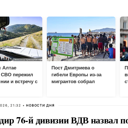
 Алтае
Пост Дмитриева о
П
к СВО пережил
гибели Европы из-за
в
нии и встречу с
мигрантов собрал
с
м
миллион просмотров в
X
026, 21:32 •
НОВОСТИ ДНЯ
дир 76-й дивизии ВДВ назвал п