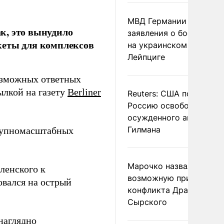
МВД Германии отвергл
к, это вынудило
заявления о боеприпас
кеты для комплексов
на украинском самолет
Лейпциге
возможных ответных
ылкой на газету
Berliner
Reuters: США попросил
Россию освободить
осужденного американ
Гилмана
крупномасштабных
Марочко назвал
ленского к
возможную причину
вался на острый
конфликта Драпатого и
Сырского
наглядно