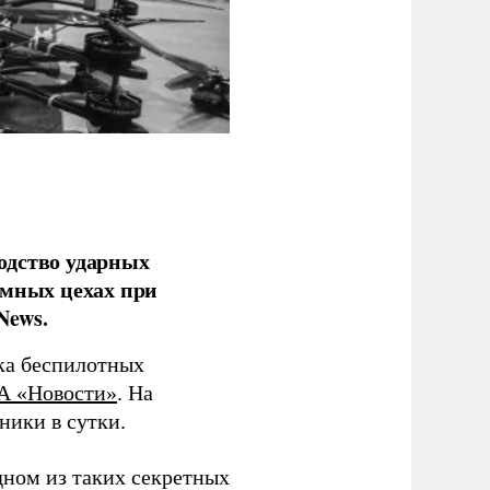
одство ударных
емных цехах при
News.
ка беспилотных
А «Новости»
. На
ники в сутки.
дном из таких секретных