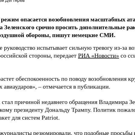
ей Дегтярёв
режим опасается возобновления масштабных ата
 Зеленского срочно просить дополнительные ра
оздушной обороны, пишут немецкие СМИ.
е руководство испытывает сильную тревогу из-за 
российской стороны, передает
РИА «Новости»
со сс
растет обеспокоенность по поводу возобновления 
 авиаударов», – отмечается в публикации.
х стал причиной недавнего обращения Владимира Зе
кому президенту Дональду Трампу. Политик пожало
кет для систем Patriot.
журналисты резюмировали, что подобные просьбы 