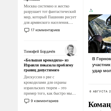
перед Китаем.
Москва системно и жестко
разрушает тот фантастический
мир, который Пашинян рисует
для армянского населения.
Мир, где политические
17 комментариев
прожекты будут безусловно
оплачиваться за счет
российских
налогоплательщиков и где
Тимофей Бордачёв
Еревану за свои поступки не
В Горном
«Большая крокодила» из
нужно отвечать.
Израиля показала проблему
участни
границ допустимого
удар мол
медведе
Дискуссия о рве с
крокодилами для охраны
израильских тюрем – это
6 АВГУСТА 2
пример того, как быстро мы
двигаемся по пути
Коман
9 комментариев
революционных изменений.
То, что несколько лет назад