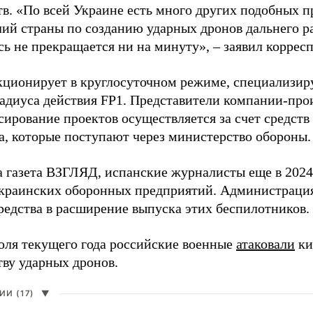
в. «По всей Украине есть много других подобных п
лий страны по созданию ударных дронов дальнего ра
сь не прекращается ни на минуту», – заявил корре
кционирует в круглосуточном режиме, специализир
радиуса действия FP1. Представители компании-про
сирование проектов осуществляется за счет средст
а, которые поступают через министерство обороны.
а газета ВЗГЛЯД, испанские журналисты еще в 2024
краинских оборонных предприятий. Администрац
редства в расширение выпуска этих беспилотников.
юля текущего года российские военные
атаковали
ки
тву ударных дронов.
И (17)
▼