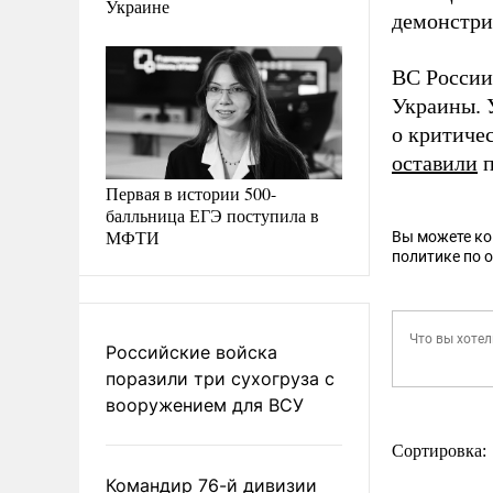
Украине
демонстри
ВС Росси
Украины. 
о критиче
оставили
п
Первая в истории 500-
балльница ЕГЭ поступила в
МФТИ
Вы можете к
политике по 
Российские войска
поразили три сухогруза с
вооружением для ВСУ
Сортировка:
Командир 76-й дивизии