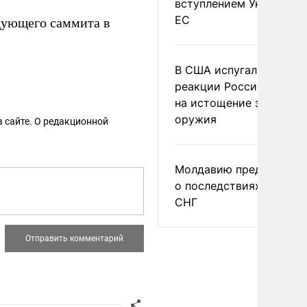
вступлением Украины в
ЕС
дующего саммита в
В США испугались
реакции России и Кита
на истощение запасов
оружия
 сайте. О редакционной
Молдавию предупреди
о последствиях выхода
СНГ