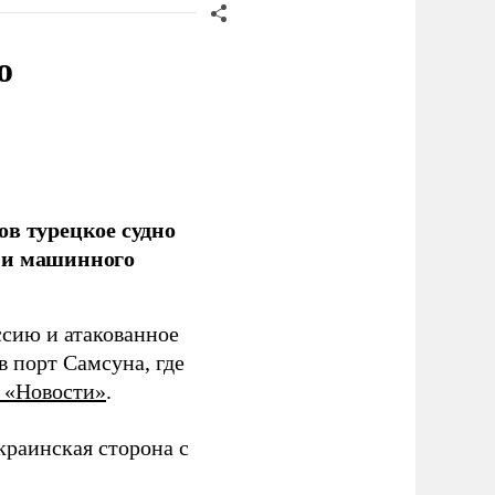
о
ов турецкое судно
 и машинного
ссию и атакованное
 порт Самсуна, где
 «Новости»
.
краинская сторона с