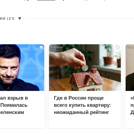
И (21)
▼
i
i
зал взрыв в
Где в России проще
«
 Появилась
всего купить квартиру:
п
Зеленским
неожиданный рейтинг
Д