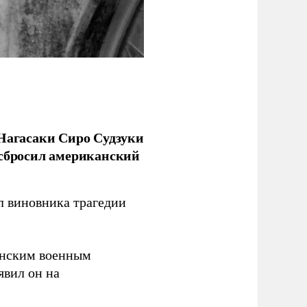
 Нагасаки Сиро Судзуки
 сбросил американский
л виновника трагедии
канским военным
аявил он на