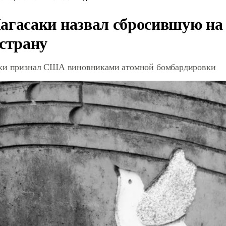
агасаки назвал сбросившую на
 страну
ки признал США виновниками атомной бомбардировки