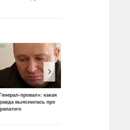
i
Генерал-провал»: какая
Рубио оправдался за
равда выяснилась про
переговоры с Россией
рапатого
перед Западом