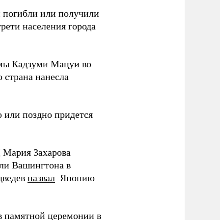
ки погибли или получили
трети населения города
мы Кадзуми Мацуи во
о страна нанесла
 или поздно придется
Д Мария Захарова
ли Вашингтона в
дведев
назвал
Японию
в памятной церемонии в