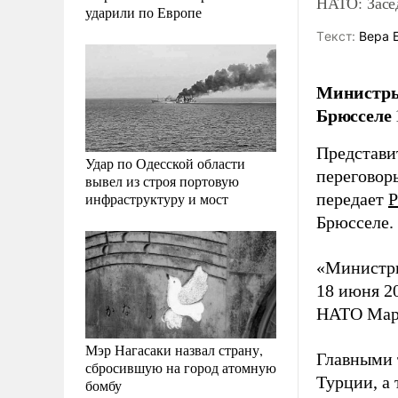
НАТО: Засе
ударили по Европе
Tекст:
Вера 
Министры
Брюсселе 
Представи
Удар по Одесской области
переговор
вывел из строя портовую
инфраструктуру и мост
передает
Р
Брюсселе.
«Министры
18 июня 20
НАТО Марк
Мэр Нагасаки назвал страну,
Главными 
сбросившую на город атомную
Турции, а
бомбу