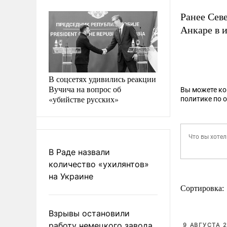
Ранее Сев
Анкаре в и
В соцсетях удивились реакции
Вучича на вопрос об
Вы можете к
«убийстве русских»
политике по 
В Раде назвали
количество «ухилянтов»
на Украине
Сортировка:
Взрывы остановили
работу немецкого завода
9 АВГУСТА 2