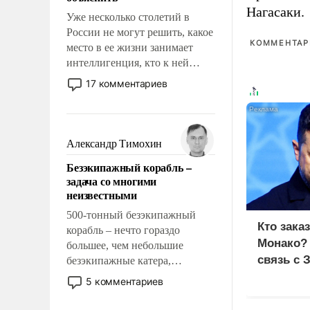
Нагасаки.
Уже несколько столетий в
России не могут решить, какое
КОММЕНТАРИ
место в ее жизни занимает
интеллигенция, кто к ней
принадлежит, а кого из нее
17 комментариев
исключили с правом
восстановления и без оного. И
чем она отличается от просто
образованных людей. Иногда
Александр Тимохин
казалось, что эти вопросы
Безэкипажный корабль –
решены раз и навсегда, но –
задача со многими
нет, не решены.
неизвестными
500-тонный безэкипажный
Кто зака
корабль – нечто гораздо
Монако?
большее, чем небольшие
связь с 
безэкипажные катера,
применение которых уже
5 комментариев
стало обыденностью. Задача по
созданию такого корабля очень