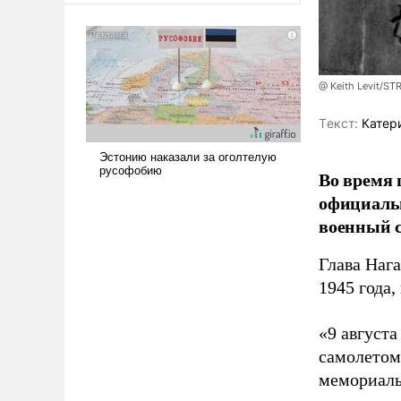
@ Keith Levit/ST
Tекст:
Катер
Во время 
официальн
военный с
Глава Наг
1945 года,
«9 август
самолетом,
мемориаль