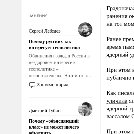
Градоначал
ранения ок
МНЕНИЯ
на тот мом
Сергей Лебедев
Ранее пре
Почему русских так
время пам
интересует геополитика
ядерный уд
Обвинения граждан России в
нездоровом интересе к
геополитике –
При этом 
несостоятельны. Этот интерес
публично п
рационален и прагматичен. Он
3 комментария
обусловлен тысячелетним
Как писал
опытом выживания в крайне
уличила
яп
непростых условиях и
ядерной т
фундаментальным знанием,
Дмитрий Губин
что мировая политика имеет
вассалом C
Почему «объясняющий
свойство заявляться на порог
класс» не может ничего
нашего дома.
При этом 
объяснить