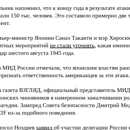
ьник напомнил, что к концу года в результате ата
оло 150 тыс. человек. Это составило примерно две 
ент.
мьер-министр Японии Санаэ Такаити и мэр Хироси
ятных мероприятий
не стали уточнять
, какая именн
ар шестого августа 1945 года.
в МИД России отмечали, что японским властям рано
ризнать ответственность американцев за эти атаки.
а газета ВЗГЛЯД, официальный представитель МИ
онских чиновников в намеренном замалчивании ро
рагедии. Зампред Совета безопасности Дмитрий Ме
IF из-за подобного поведения.
посол Ноздрев
заявил
об участии делегации России 