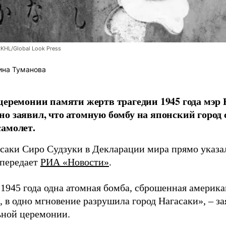
RKHL/Global Look Press
ина Туманова
церемонии памяти жертв трагедии 1945 года мэр
о заявил, что атомную бомбу на японский город
амолет.
асаки Сиро Судзуки в Декларации мира прямо указа
 передает
РИА «Новости»
.
а 1945 года одна атомная бомба, сброшенная амери
 в одно мгновение разрушила город Нагасаки», – з
ной церемонии.