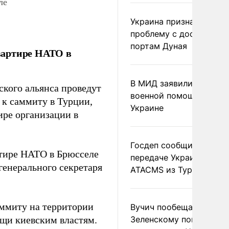
ле
Украина признала
проблему с доступом к
портам Дуная
вартире НАТО в
В МИД заявили о прямо
ского альянса проведут
военной помощи Румы
 к саммиту в Турции,
Украине
ире организации в
Госдеп сообщил о
ртире НАТО в Брюсселе
передаче Украине раке
генерального секретаря
ATACMS из Турции
аммиту на территории
Вучич пообещал
ощи киевским властям.
Зеленскому помочь со