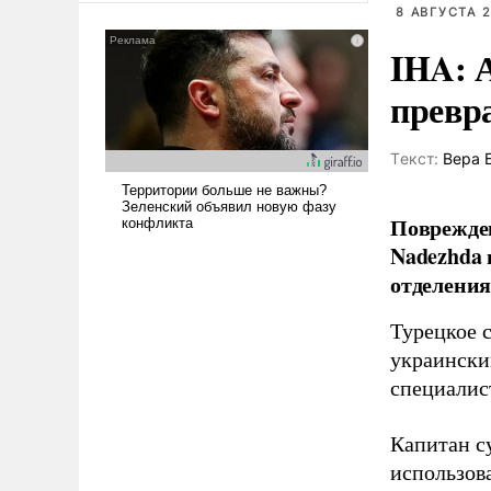
8 АВГУСТА 2
сложна и амбициозна. Однако
и ее реализация радикально
IHA: 
поднимет наши боевые
возможности.
превр
Tекст:
Вера 
Поврежден
Nadezhda 
отделения
Турецкое 
украински
специалис
Капитан с
использов