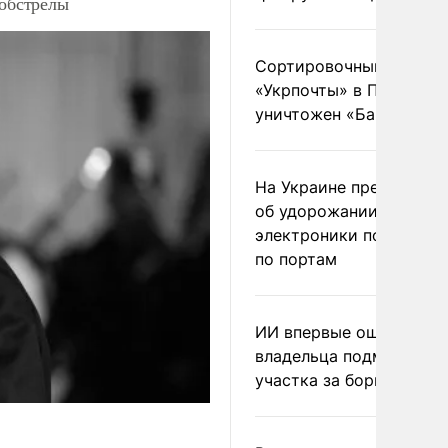
 обстрелы
Сортировочный пункт
«Укрпочты» в Павлогра
уничтожен «Бандероль
На Украине предупреди
об удорожании китайс
электроники после уда
по портам
ИИ впервые оштрафова
владельца подмосковн
участка за борщевик