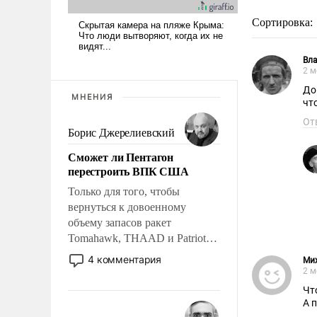
Сортировка:
Вл
2 м
До
МНЕНИЯ
чт
От
Борис Джерелиевский
Сможет ли Пентагон
перестроить ВПК США
Только для того, чтобы
вернуться к довоенному
объему запасов ракет
Tomahawk, THAAD и Patriot
США потребуется более трех
4 комментария
Ми
лет. Даже небольшая война с
2 м
Ираном опустошила
Чт
американские арсеналы.
А 
Сложившаяся ситуация