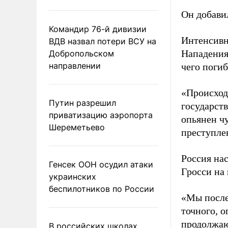
Он добавил
Командир 76-й дивизии
Интенсивн
ВДВ назвал потери ВСУ на
Нападения
Добропольском
направлении
чего погиб
«Происход
Путин разрешил
государст
приватизацию аэропорта
опьянен ч
Шереметьево
преступлен
Россия на
Генсек ООН осудил атаки
Гросси на
украинских
беспилотников по России
«Мы после
точного, 
продолжаю
В российских школах