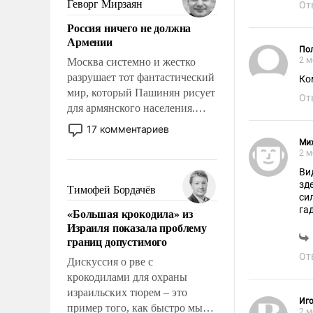
Геворг Мирзаян
От
означает многолетний период
Россия ничего не должна
уязвимости США, например,
Армении
перед Китаем.
Пол
2 м
Москва системно и жестко
разрушает тот фантастический
Ко
мир, который Пашинян рисует
От
для армянского населения.
Мир, где политические
17 комментариев
прожекты будут безусловно
Ми
оплачиваться за счет
2 м
российских
Ви
налогоплательщиков и где
зд
Тимофей Бордачёв
силы
Еревану за свои поступки не
га
«Большая крокодила» из
нужно отвечать.
Израиля показала проблему
границ допустимого
От
Дискуссия о рве с
крокодилами для охраны
израильских тюрем – это
Иг
пример того, как быстро мы
2 м