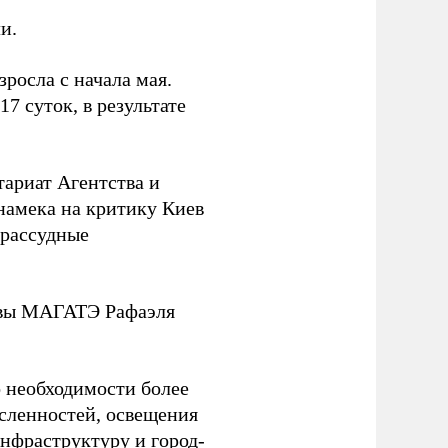
и.
росла с начала мая.
 суток, в результате
тариат Агентства и
намека на критику Киев
зрассудные
лавы МАГАТЭ Рафаэля
 необходимости более
ысленностей, освещения
нфраструктуру и город-