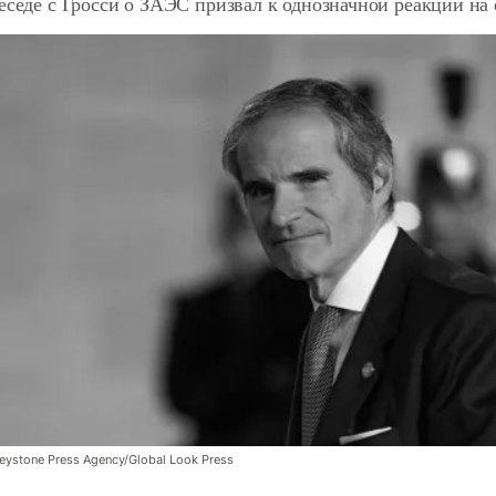
еседе с Гросси о ЗАЭС призвал к однозначной реакции на
Keystone Press Agency/Global Look Press