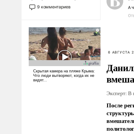
двигаемся по пути
9 комментариев
А 
революционных изменений.
От
То, что несколько лет назад
было образом для
псевдонаучной фантастики,
стало всерьез обсуждаемой
идеей.
6 АВГУСТА 2
Данил
вмеша
Эксперт: В
После рег
структуры
вмешатель
политолог