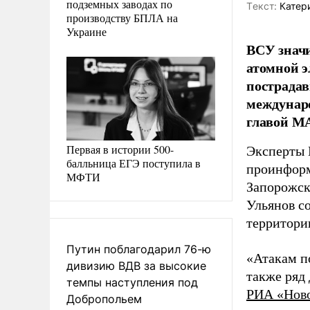
подземных заводах по
Tекст:
Катер
производству БПЛА на
Украине
ВСУ значи
атомной э
пострадав
междунаро
главой М
Первая в истории 500-
Эксперты 
балльница ЕГЭ поступила в
проинфор
МФТИ
Запорожск
Ульянов с
территори
Путин поблагодарил 76-ю
«Атакам по
дивизию ВДВ за высокие
также ряд
темпы наступления под
РИА «Нов
Добропольем