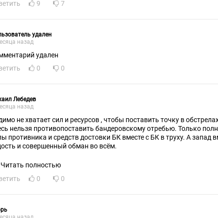
ветить
9
7
ьзователь удален
есяца назад
мментарий удален
ветить
0
0
хаил Лебедев
есяца назад
димо не хватает сил и ресурсов , чтобы поставить точку в обстрела
есь нельзя противопоставить бандеровскому отребью. Только пол
 противника и средств достовки БК вместе с БК в труху. А запад вместе с гроссями эта такая
дость и совершенный обман во всём.
Читать полностью
ветить
0
0
орь
есяца назад