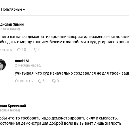
адислав Зимин
есяца назад
 чего же нас задемократизировали-заюристили-заменагерствовали, 
обы дать в морду гопнику, бежим с жалобами в суд, утираясь кров
ветить
10
0
nuraH M
2 месяца назад
учитывая, что суд изначально создавался не для твоей защ
Ответить
5
0
хаил Кривицкий
есяца назад
обы что-то требовать надо демонстрировать силу и смелость.
постоянная демонстрация доброй воли вызывает лишь жалость.