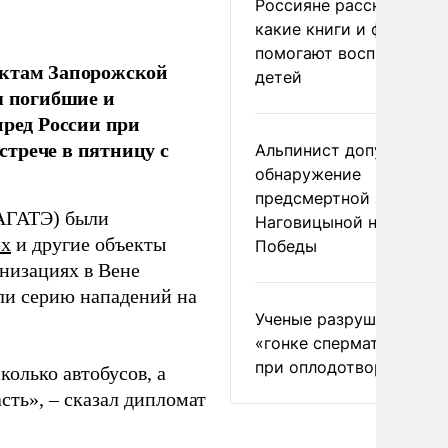
Россияне рассказали,
какие книги и фильмы
помогают воспитывать
ектам Запорожской
детей
я погибшие и
пред России при
трече в пятницу с
Альпинист допустил
обнаружение
предсмертной записки
МАГАТЭ) были
Наговицыной на пике
ех
и другие объекты
Победы
низациях в Вене
ли серию нападений на
Ученые разрушили миф
«гонке сперматозоидов
при оплодотворении
колько автобусов, а
сть», – сказал дипломат