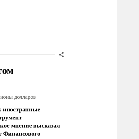
том
лионы долларов
х иностранные
струмент
кое мнение высказал
нт Финансового