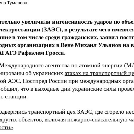
ина Туманова
тельно увеличили интенсивность ударов по объ
лектростанции (ЗАЭС), в результате чего имеютс
шие в том числе среди гражданских, заявил пост
дных организациях в Вене Михаил Ульянов на вс
АГАТЭ Рафаэлем Гросси.
Международного агентства по атомной энергии (
мированы об украинских
атаках на транспортный ц
ой АЭС. Постпред России при международных орга
ообщил, что в выходные дни украинские силы прове
ю станции.
дверглись транспортный цех ЗАЭС, где сгорело нес
 других объектов, включая пожарно-спасательную ча
ости»
.