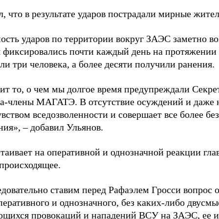
, что в результате ударов пострадали мирные жител
ость ударов по территории вокруг ЗАЭС заметно воз
 фиксировались почти каждый день на протяжении 17
ли три человека, а более десяти получили ранения.
ит то, о чем мы долгое время предупреждали Секре
ва-члены МАГАТЭ. В отсутствие осуждений и даже 
увством вседозволенности и совершает все более бе
ия», – добавил Ульянов.
стаивает на оперативной и однозначной реакции г
 происходящее.
довательно ставим перед Рафаэлем Гросси вопрос о
оперативного и однозначного, без каких-либо двусм
щихся провокаций и нападений ВСУ на ЗАЭС, ее и