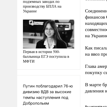
подземных заводах по
производству БПЛА на
Соединенн
Украине
финансов 
находящих
совместно
на Украин
Как писал
Первая в истории 500-
на ввоз пр
балльница ЕГЭ поступила в
МФТИ
Глава аме
покупку с
В марте б
Путин поблагодарил 76-ю
давления 
дивизию ВДВ за высокие
темпы наступления под
Добропольем
Вы можете к