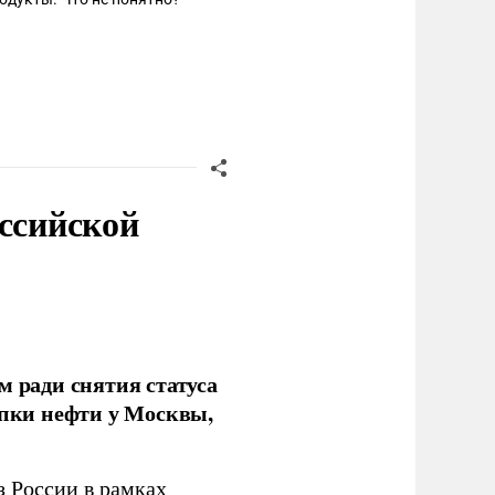
оссийской
м ради снятия статуса
упки нефти у Москвы,
з России в рамках