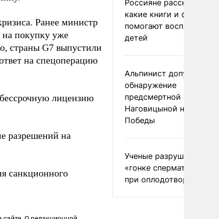
Россияне рассказали,
какие книги и фильмы
ризиса. Ранее министр
помогают воспитывать
 на покупку уже
детей
то, страны G7 выпустили
 ответ на спецоперацию
Альпинист допустил
обнаружение
предсмертной записки
бессрочную лицензию
Наговицыной на пике
Победы
е разрешений на
Ученые разрушили миф
«гонке сперматозоидов
ия санкционного
при оплодотворении
 сайте. О редакционной