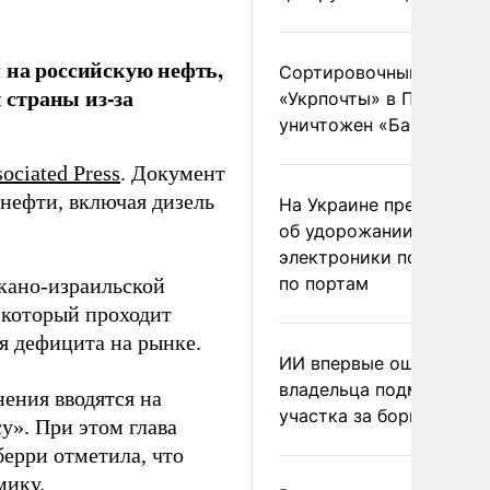
 на российскую нефть,
Сортировочный пункт
 страны из-за
«Укрпочты» в Павлогра
уничтожен «Бандероль
ociated Press
. Документ
 нефти, включая дизель
На Украине предупреди
об удорожании китайс
электроники после уда
по портам
кано-израильской
 который проходит
я дефицита на рынке.
ИИ впервые оштрафова
владельца подмосковн
ения вводятся на
участка за борщевик
у». При этом глава
ерри отметила, что
мику.