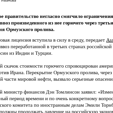
 Иванова
е правительство негласно смягчило ограничения
ввоз произведенного из нее горючего через третьи
ия Ормузского пролива.
овая лицензия вступила в силу в среду, передает
Ass
ввоз переработанной в третьих странах российской
осин из Индии и Турции.
й скачок стоимости горючего спровоцирован амери
отив Ирана. Перекрытие Ормузского пролива, через
ой части мировой нефти, вызвало серьезные опасени
й министр финансов Дэн Томлинсон заявил: «Измен
ный период времени и по очень конкретному вопрос
ского комитета по иностранным делам Эмили Торнб
должны продолжать давление на российскую эконо