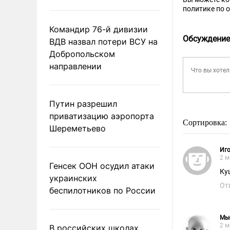
политике по 
Командир 76-й дивизии
Обсуждение
ВДВ назвал потери ВСУ на
Добропольском
направлении
Путин разрешил
приватизацию аэропорта
Сортировка:
Шереметьево
Иго
2 м
Генсек ООН осудил атаки
Ку
украинских
От
беспилотников по России
Мы
2 м
В российских школах