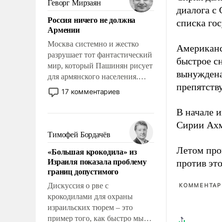
Геворг Мирзаян
диалога с
означает многолетний период
Россия ничего не должна
уязвимости США, например,
списка гос
Армении
перед Китаем.
Москва системно и жестко
Американс
разрушает тот фантастический
быстрое с
мир, который Пашинян рисует
вынуждена
для армянского населения.
препятств
Мир, где политические
17 комментариев
прожекты будут безусловно
оплачиваться за счет
В начале 
российских
Сирии Ах
налогоплательщиков и где
Тимофей Бордачёв
Еревану за свои поступки не
Летом про
«Большая крокодила» из
нужно отвечать.
Израиля показала проблему
против эт
границ допустимого
Дискуссия о рве с
КОММЕНТАРИ
крокодилами для охраны
израильских тюрем – это
пример того, как быстро мы