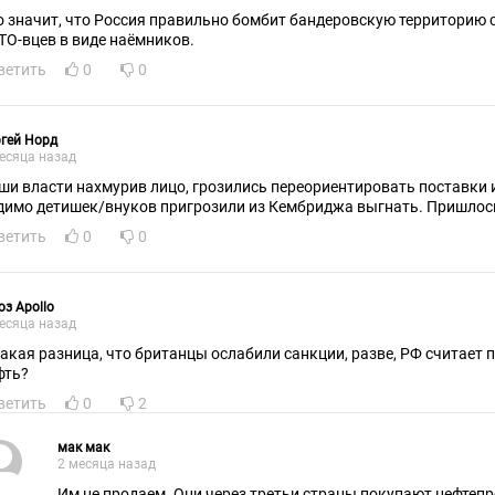
о значит, что Россия правильно бомбит бандеровскую территорию 
ТО-вцев в виде наёмников.
ветить
0
0
гей Норд
есяца назад
ши власти нахмурив лицо, грозились переориентировать поставки 
димо детишек/внуков пригрозили из Кембриджа выгнать. Пришлось
ветить
0
0
з Apollo
есяца назад
какая разница, что британцы ослабили санкции, разве, РФ считает
фть?
ветить
0
2
мак мак
2 месяца назад
Им не продаем. Они через третьи страны покупают нефтепр