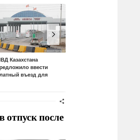
ВД Казахстана
Генконсул Оранский:
редложило ввести
Франция три года не
латный въезд для
выдает визу
ностранцев
российскому дипломату
в отпуск после