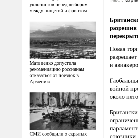
Tекст:
Мария
уклонистов перед выбором
между нищетой и фронтом
Британско
разрешив 
перекрыт
Новая торг
разрешает 
Матвиенко допустила
и авиакер
рекомендацию россиянам
отказаться от поездок в
Глобальны
Армению
войной пр
около пят
Британски
ограничен
парламент
СМИ сообщили о скрытых
союзники 