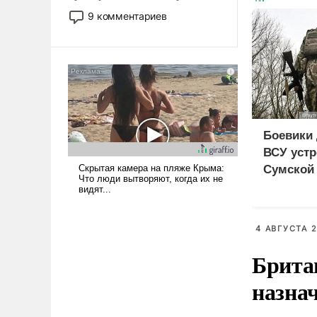
двигаемся по пути
9 комментариев
революционных изменений.
То, что несколько лет назад
было образом для
псевдонаучной фантастики,
стало всерьез обсуждаемой
идеей.
Боевики 
ВСУ устр
Сумской 
дезертир
4 АВГУСТА 2
Брита
назна