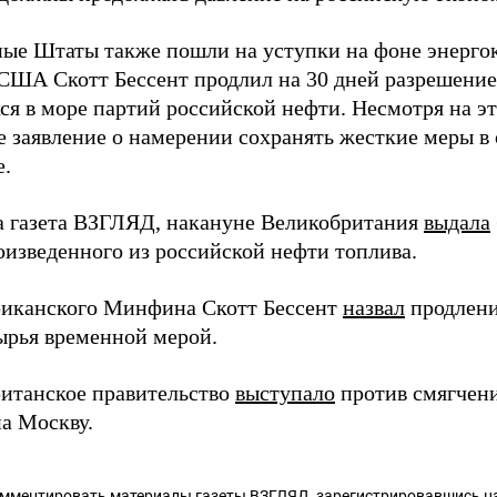
ые Штаты также пошли на уступки на фоне энергок
США Скотт Бессент продлил на 30 дней разрешение
ся в море партий российской нефти. Несмотря на э
е заявление о намерении сохранять жесткие меры в
е.
а газета ВЗГЛЯД, накануне Великобритания
выдала
оизведенного из российской нефти топлива.
риканского Минфина Скотт Бессент
назвал
продлени
ырья временной мерой.
ританское правительство
выступало
против смягчен
на Москву.
омментировать материалы газеты ВЗГЛЯД,
зарегистрировавшись
на