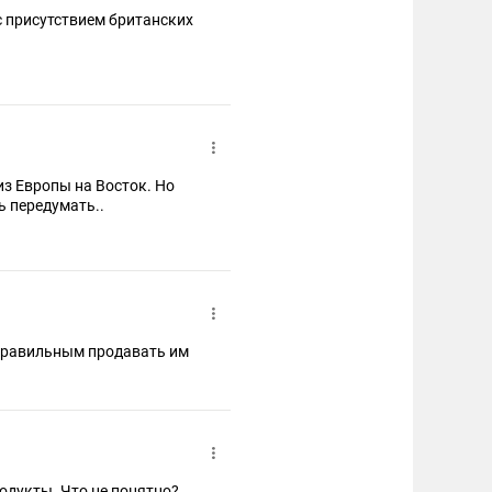
с присутствием британских
из Европы на Восток. Но
 передумать..
 правильным продавать им
одукты. Что не понятно?