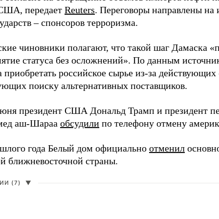
 США, передает
Reuters
. Переговоры направлены на
ударств – спонсоров терроризма.
кие чиновники полагают, что такой шаг Дамаска «
нятие статуса без осложнений». По данным источник
 приобретать российское сырье из-за действующих
ующих поиску альтернативных поставщиков.
июня президент США Дональд Трамп и президент пе
мед аш-Шараа
обсудили
по телефону отмену америк
шлого года Белый дом официально
отменил
основн
ой ближневосточной страны.
И (7)
▼