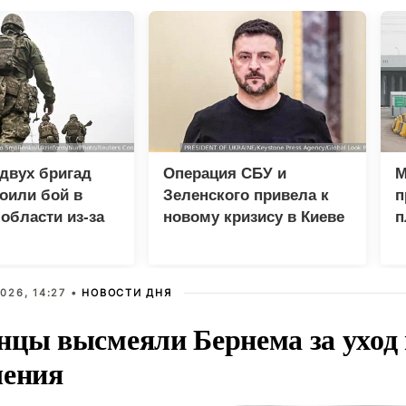
двух бригад
Операция СБУ и
М
оили бой в
Зеленского привела к
п
области из-за
новому кризису в Киеве
п
ства
и
026, 14:27 •
НОВОСТИ ДНЯ
нцы высмеяли Бернема за уход 
чения