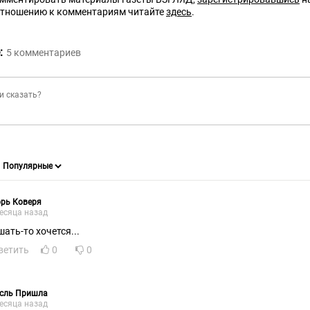
отношению к комментариям читайте
здесь
.
:
5
комментариев
рь Коверя
есяца назад
шать-то хочется...
ветить
0
0
сль Пришла
есяца назад