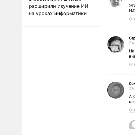
расширили изучение ИИ
Эт
НА
на уроках информатики
От
Сер
2 м
На
ви
От
Сою
2 м
А 
не
От