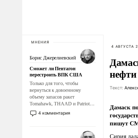
МНЕНИЯ
4 АВГУСТА 2
Дамас
Борис Джерелиевский
Сможет ли Пентагон
нефти
перестроить ВПК США
Только для того, чтобы
Tекст:
Алекс
вернуться к довоенному
объему запасов ракет
Tomahawk, THAAD и Patriot
Дамаск по
США потребуется более трех
4 комментария
государст
лет. Даже небольшая война с
пишут С
Ираном опустошила
американские арсеналы.
Сирия дал
Сложившаяся ситуация