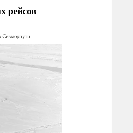
х рейсов
о Севморпути