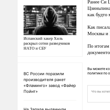
Ранее Си 
Цзиньпина
как будто 
Как писал
Москвы и 
Испанский хакер Хиль
раскрыл сотни разведчиков
По итогам
НАТО и СБУ
документо
Вы можете к
ВС России поразили
политике по 
производителя ракет
«Фламинго» завод «Файер
Пойнт»
На Западе выдвинули