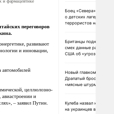
х и фармацевтике
Боец «Севера» рассказ
о детских лагерях
террористов на Украин
итайских переговоров
кина.
Британцы подняли на
 энергетике, развивают
смех данные разведки
нологии и инновации,
США об «угрозе России
а автомобилей
Новый главком ВСУ
Драпатый бросил солда
«мясные штурмы»
имической, целлюлозно-
 авиастроении и
лях», – заявил Путин.
Кулеба назвал нападени
на украинцев в Польше