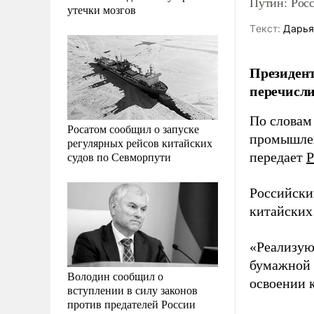
Путин: Рос
утечки мозгов
Tекст:
Дарья
Президент
перечисл
По словам 
Росатом сообщил о запуске
промышлен
регулярных рейсов китайских
судов по Севморпути
передает
Р
Российски
китайских
«Реализую
бумажной 
Володин сообщил о
освоении к
вступлении в силу законов
против предателей России