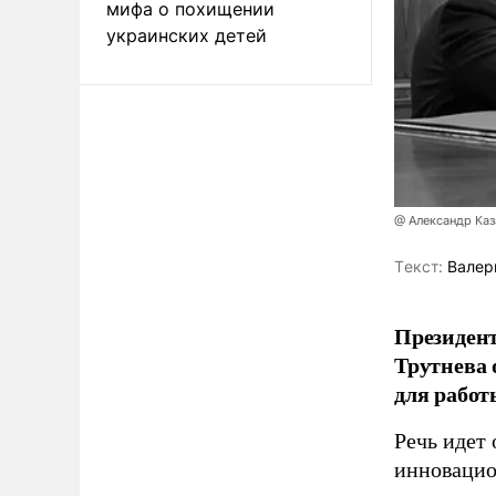
мифа о похищении
украинских детей
@ Александр Каз
Tекст:
Валер
Президен
Трутнева 
для работ
Речь идет 
инновацио