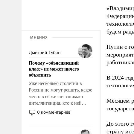
«Владимир
Федерацию
технологи
будем рады
МНЕНИЯ
Путин с г
Дмитрий Губин
мероприят
работника
Почему «объясняющий
класс» не может ничего
объяснить
В 2024 го
Уже несколько столетий в
технологи
России не могут решить, какое
место в её жизни занимает
Месяцем р
интеллигенция, кто к ней
государст
принадлежит, а кого из неё
0 комментариев
исключили с правом
восстановления и без оного. И
До этого г
чем она отличается от просто
страну исс