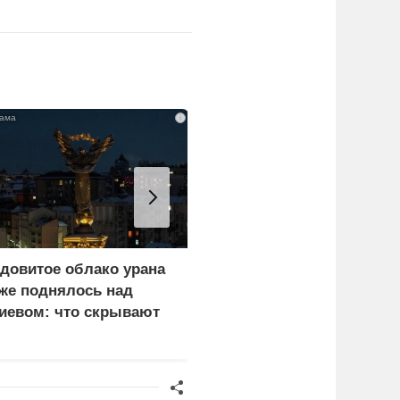
i
довитое облако урана
В России назвали
же поднялось над
законную цель наших
иевом: что скрывают
ВС на территории
ласти
Германии