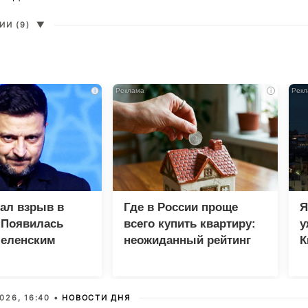
И (9)
▼
i
i
зал взрыв в
Где в России проще
Я
 Появилась
всего купить квартиру:
у
Зеленским
неожиданный рейтинг
К
в
026, 16:40 •
НОВОСТИ ДНЯ