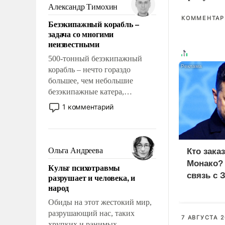
образованных людей. Иногда
Александр Тимохин
казалось, что эти вопросы
КОММЕНТАРИ
Безэкипажный корабль –
решены раз и навсегда, но –
задача со многими
нет, не решены.
неизвестными
500-тонный безэкипажный
корабль – нечто гораздо
большее, чем небольшие
безэкипажные катера,
применение которых уже
1 комментарий
стало обыденностью. Задача по
созданию такого корабля очень
сложна и амбициозна. Однако
и ее реализация радикально
Ольга Андреева
Кто зака
поднимет наши боевые
Монако?
Культ психотравмы
возможности.
связь с 
разрушает и человека, и
народ
Обиды на этот жестокий мир,
разрушающий нас, таких
7 АВГУСТА 2
хрупких и ранимых,