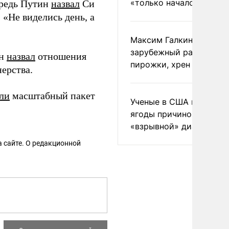
«только началом»
ередь Путин
назвал
Си
«Не виделись день, а
Максим Галкин добавил
зарубежный райдер
ин
назвал
отношения
пирожки, хрен и морс
ерства.
ли
масштабный пакет
Ученые в США назвали 
ягоды причиной
«взрывной» диареи
 сайте. О редакционной