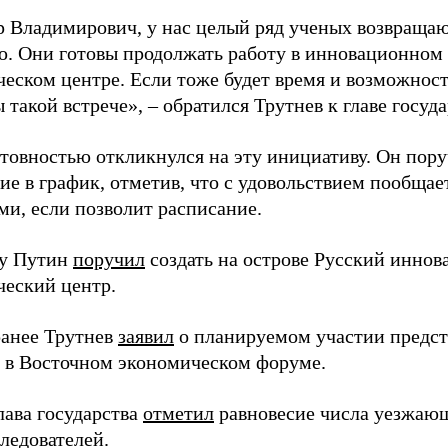
 Владимирович, у нас целый ряд ученых возвращаю
. Они готовы продолжать работу в инновационном 
ческом центре. Если тоже будет время и возможност
 такой встрече», – обратился Трутнев к главе госуда
отовностью откликнулся на эту инициативу. Он пор
ие в график, отметив, что с удовольствием пообщае
ми, если позволит расписание.
ду Путин
поручил
создать на острове Русский инно
ческий центр.
анее Трутнев
заявил
о планируемом участии предс
в в Восточном экономическом форуме.
лава государства
отметил
равновесие числа уезжаю
ледователей.