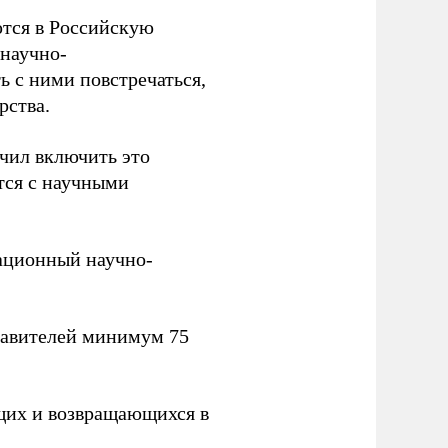
тся в Российскую
научно-
ь с ними повстречаться,
рства.
учил включить это
тся с научными
вационный научно-
тавителей минимум 75
щих и возвращающихся в