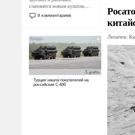
становятся новым культом,
Росат
постепенно вытесняя и
9 комментариев
китай
отменяя традиционное
требование к человеку – быть
мужественным и твердым под
Лихачев: К
ударами судьбы, брать на себя
ответственность, помогать
слабым, идти вперед и
адаптироваться.