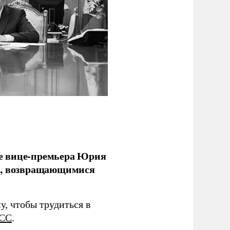
е вице-премьера Юрия
ми, возвращающимися
у, чтобы трудиться в
СС
.