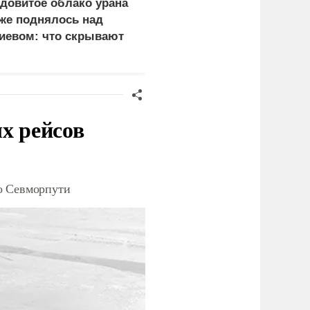
довитое облако урана
В России назвали
же поднялось над
законную цель наших
иевом: что скрывают
ВС на территории
ласти
Германии
х рейсов
о Севморпути