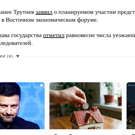
анее Трутнев
заявил
о планируемом участии предс
в в Восточном экономическом форуме.
лава государства
отметил
равновесие числа уезжаю
ледователей.
И (9)
▼
i
i