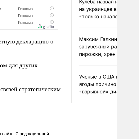
Кулеба назвал нападени
на украинцев в Польше
«только началом»
Максим Галкин добавил
тную декларацию о
зарубежный райдер
пирожки, хрен и морс
ом для других
Ученые в США назвали 
ягоды причиной
связей стратегическим
«взрывной» диареи
 сайте. О редакционной