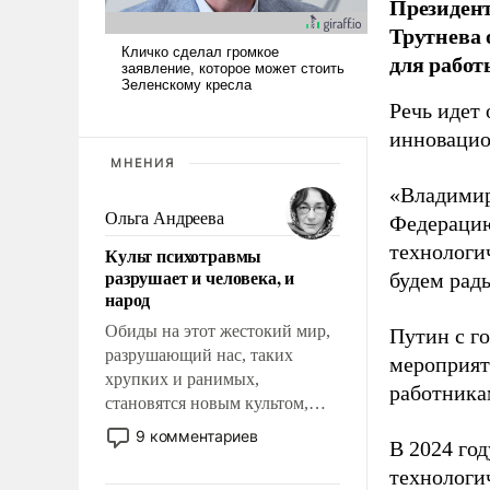
Президен
Трутнева 
для работ
Речь идет 
инновацио
МНЕНИЯ
«Владимир
Ольга Андреева
Федерацию
технологи
Культ психотравмы
разрушает и человека, и
будем рады
народ
Обиды на этот жестокий мир,
Путин с г
разрушающий нас, таких
мероприят
хрупких и ранимых,
работника
становятся новым культом,
постепенно вытесняя и
9 комментариев
В 2024 го
отменяя традиционное
технологи
требование к человеку – быть