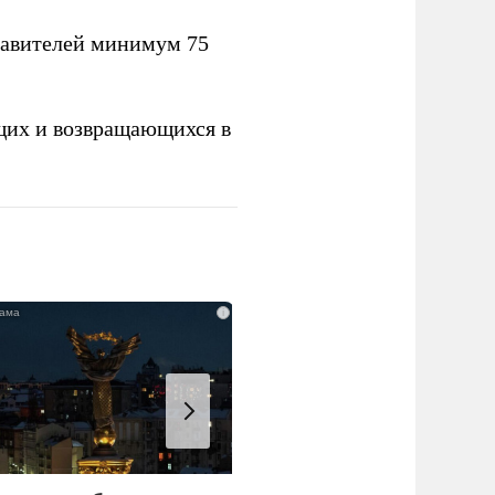
тавителей минимум 75
щих и возвращающихся в
i