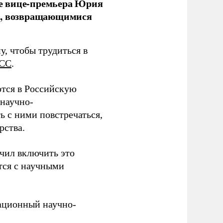
е вице-премьера Юрия
ми, возвращающимися
у, чтобы трудиться в
СС
.
тся в Российскую
научно-
ь с ними повстречаться,
рства.
учил включить это
тся с научными
вационный научно-