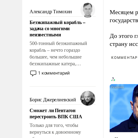
мужественным и твердым под
ударами судьбы, брать на себя
Месяцем р
Александр Тимохин
ответственность, помогать
государст
Безэкипажный корабль –
слабым, идти вперед и
задача со многими
адаптироваться.
неизвестными
До этого г
страну исс
500-тонный безэкипажный
корабль – нечто гораздо
большее, чем небольшие
КОММЕНТАРИ
безэкипажные катера,
применение которых уже
1 комментарий
стало обыденностью. Задача по
созданию такого корабля очень
сложна и амбициозна. Однако
и ее реализация радикально
Борис Джерелиевский
поднимет наши боевые
Сможет ли Пентагон
возможности.
перестроить ВПК США
Только для того, чтобы
вернуться к довоенному