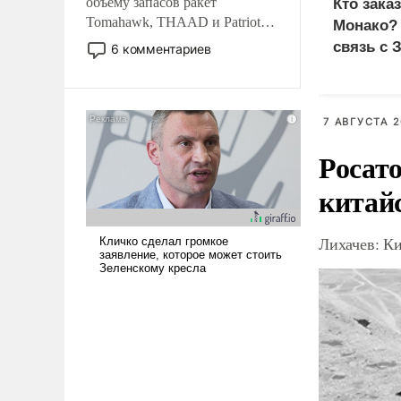
объему запасов ракет
Кто зака
Tomahawk, THAAD и Patriot
Монако?
США потребуется более трех
связь с 
6 комментариев
лет. Даже небольшая война с
Ираном опустошила
американские арсеналы.
Сложившаяся ситуация
7 АВГУСТА 2
означает многолетний период
Росат
уязвимости США, например,
перед Китаем.
китай
Лихачев: К