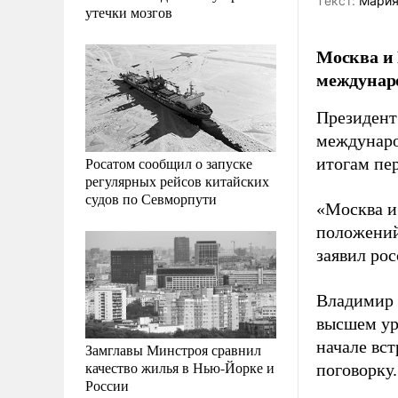
Tекст:
Мария
утечки мозгов
Москва и
междунар
Президент
междунаро
Росатом сообщил о запуске
итогам пе
регулярных рейсов китайских
судов по Севморпути
«Москва и
положений
заявил ро
Владимир 
высшем ур
начале вс
Замглавы Минстроя сравнил
качество жилья в Нью-Йорке и
поговорку.
России