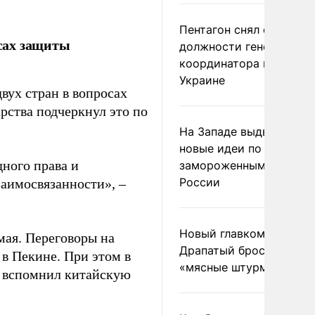
Пентагон снял с
сах защиты
должности генерала-
координатора помощи
Украине
вух стран в вопросах
арства подчеркнул это по
На Западе выдвинули
новые идеи по
ного права и
замороженным актива
России
заимосвязанности», –
Новый главком ВСУ
ая. Переговоры на
Драпатый бросил солда
в Пекине. При этом в
«мясные штурмы»
 вспомнил китайскую