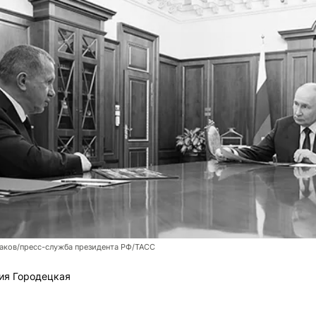
аков/пресс-служба президента РФ/ТАСС
ия Городецкая