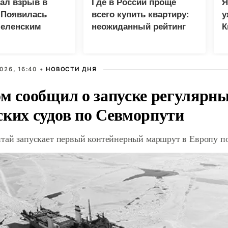
зал взрыв в
Где в России проще
Я
 Появилась
всего купить квартиру:
у
Зеленским
неожиданный рейтинг
К
в
026, 16:40 •
НОВОСТИ ДНЯ
ом сообщил о запуске регулярны
ских судов по Севморпути
итай запускает первый контейнерный маршрут в Европу п