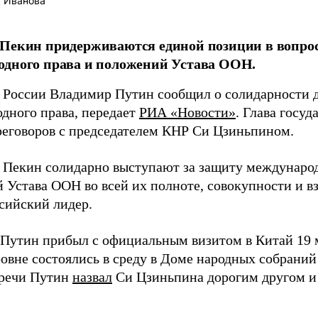
 Иванова
 Пекин придерживаются единой позиции в вопро
одного права и положений Устава ООН.
 России Владимир Путин сообщил о солидарности д
дного права, передает
РИА «Новости»
. Глава госуд
реговоров с председателем КНР Си Цзиньпином.
 Пекин солидарно выступают за защиту международ
 Устава ООН во всей их полноте, совокупности и в
ссийский лидер.
Путин прибыл с официальным визитом в Китай 19 м
овне состоялись в среду в Доме народных собраний 
тречи Путин
назвал
Си Цзиньпина дорогим другом и