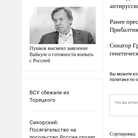
антирусск
Ранее пре
Прибалтик
Сенатор Г
Пушков высмеял заявление
генетичес
Вайкуле о готовности воевать
с Россией
Вы можете к
политике по 
ВСУ сбежали из
Торецкого
Сикорский:
Посягательство на
Сортировка:
посольство России грозит