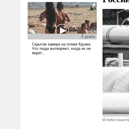
псевдонаучной фантастики,
стало всерьез обсуждаемой
идеей.
@ Stefan Sauer/d