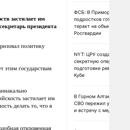
ФСБ: В Приморье трое
ств застилает им
подростков готовили
-секретарь президента
теракт на объекте
Росгвардии
еризовал политику
NYT: ЦРУ создало
секретную опергруппу 
ет этим государствам
подготовке революции 
Кубе
аниакально
В Горном Алтае участн
йскость застилает им
СВО пережил удар мол
ость делать то, что в
и встречу с медведем
одобная откровенная