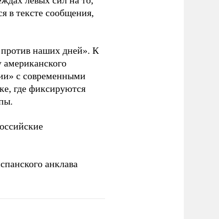
ждах левых сил на то,
я в тексте сообщения,
. против наших дней». К
у американского
рии» с современными
ке, где фиксируются
пы.
российские
спанского анклава