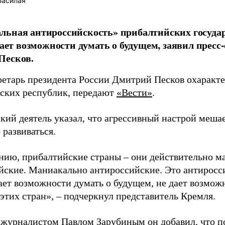
Басилая
ьная антироссийскость» прибалтийских государ
 дает возможности думать о будущем, заявил пресс
Песков.
ретарь президента России Дмитрий Песков охаракт
ских республик, передают
«Вести»
.
кий деятель указал, что агрессивный настрой меша
 развиваться.
нию, прибалтийские страны – они действительно м
йские. Маниакально антироссийские. Это антиросси
дает возможности думать о будущем, не дает возможн
этих стран», – подчеркнул представитель Кремля.
с журналистом Павлом Зарубиным он добавил, что п