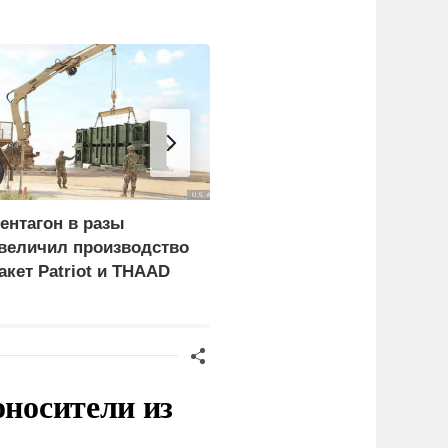
ентагон в разы
Герой России Сайбель:
величил производство
Развитие железных
акет Patriot и THAAD
дорог стало одним из
приоритетов Народной
программы ЕР
оносители из