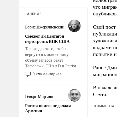
иллюстрац
что мигран
опубликов
МНЕНИЯ
Свой пост 
Борис Джерелиевский
публикаци
Сможет ли Пентагон
художника
перестроить ВПК США
кадрами п
Только для того, чтобы
попытки н
вернуться к довоенному
объему запасов ракет
Tomahawk, THAAD и Patriot
Ранее Дм
США потребуется более трех
миграцион
0 комментариев
лет. Даже небольшая война с
Ираном опустошила
В начале 
американские арсеналы.
Сеута.
Сложившаяся ситуация
Геворг Мирзаян
означает многолетний период
Россия ничего не должна
уязвимости США, например,
КОММЕНТАРИ
Армении
перед Китаем.