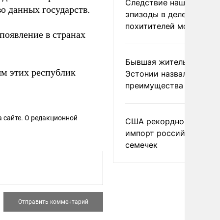
Следствие нашло новы
о данных государств.
эпизоды в деле
похитителей москвичек
появление в странах
Бывшая жительница
м этих республик
Эстонии назвала главн
преимущества России
 сайте. О редакционной
США рекордно нарасти
импорт российских
семечек