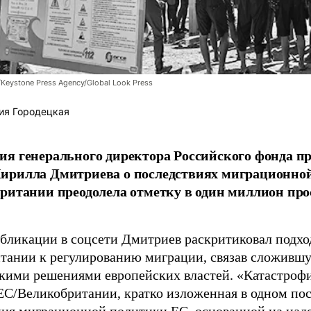
/Keystone Press Agency/Global Look Press
ия Городецкая
я генерального директора Российского фонда 
ирилла Дмитриева о последствиях миграционно
ритании преодолела отметку в один миллион про
убликации в соцсети Дмитриев раскритиковал подхо
тании к регулированию миграции, связав сложивш
кими решениями европейских властей. «Катастроф
ЕС/Великобритании, кратко изложенная в одном пос