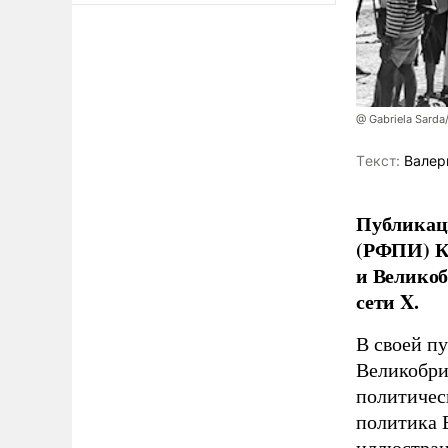
@ Gabriela Sarda
Tекст:
Валер
Публикаци
(РФПИ) К
и Великоб
сети X.
В своей п
Великобри
политичес
политика 