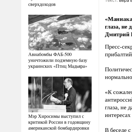
Tекст:
Вера 
сверхдоходов
«Маниакал
глаза, не
Дмитрий 
Пресс-сек
Авиабомбы ФАБ-500
прибалтий
уничтожили подземную базу
украинских «Птиц Мадьяра»
Политичес
нормально
«К сожале
антиросси
глаза, не 
интересах 
Мэр Хиросимы выступил с
критикой России в годовщину
американской бомбардировки
В беседе 