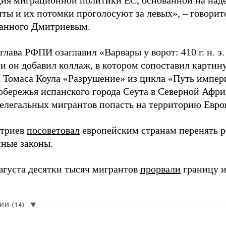
ия миграционной политики ЕС, основанной на наде
ты и их потомки проголосуют за левых», – говоритс
анного Дмитриевым.
глава РФПИ озаглавил «Варвары у ворот: 410 г. н. э
и он добавил коллаж, в котором сопоставил картин
 Томаса Коула «Разрушение» из цикла «Путь импе
обережья испанского города Сеута в Северной Афри
елегальных мигрантов попасть на территорию Евро
итриев
посоветовал
европейским странам перенять 
ные законы.
августа десятки тысяч мигрантов
прорвали
границу и
И (14)
▼