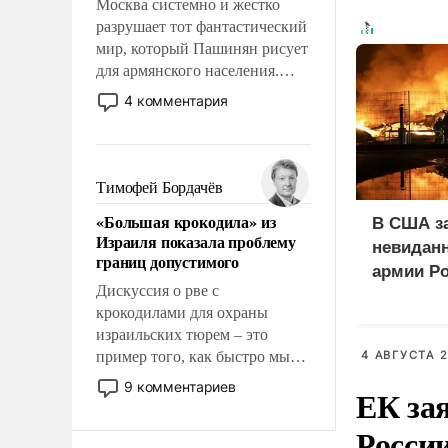
Москва системно и жестко
разрушает тот фантастический
мир, который Пашинян рисует
для армянского населения.
Мир, где этому населению все
4 комментария
должны просто по
определению, где его
политические прожекты будут
беспрекословно оплачиваться
Тимофей Бордачёв
за счет российских
«Большая крокодила» из
В США з
налогоплательщиков и где за
Израиля показала проблему
свои поступки не нужно
невиданн
границ допустимого
отвечать.
армии Р
Дискуссия о рве с
крокодилами для охраны
израильских тюрем – это
пример того, как быстро мы
4 АВГУСТА 2
двигаемся по пути
9 комментариев
ЕК зая
революционных изменений.
То, что несколько лет назад
Росси
было образом для