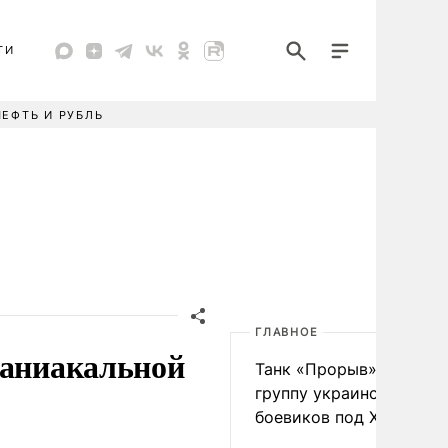
ТИ
НЕФТЬ И РУБЛЬ
ГЛАВНОЕ
маниакальной
Танк «Прорыв» уничто
группу украинских
боевиков под Харьково