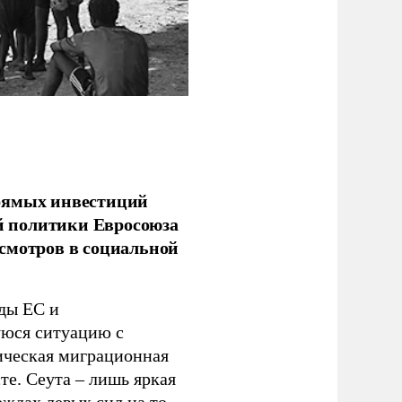
прямых инвестиций
й политики Евросоюза
смотров в социальной
ды ЕС и
уюся ситуацию с
ическая миграционная
те. Сеута – лишь яркая