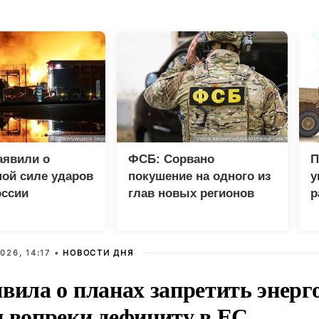
аявили о
ФСБ: Сорвано
П
ой силе ударов
покушение на одного из
у
оссии
глав новых регионов
р
026, 14:17 •
НОВОСТИ ДНЯ
вила о планах запретить энерг
и вопреки дефициту в ЕС