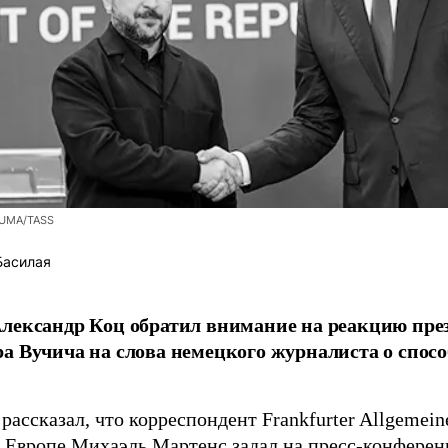
ZUMA/TASS
Басилая
лександр Коц обратил внимание на реакцию пре
а Вучича на слова немецкого журналиста о спосо
рассказал, что корреспондент Frankfurter Allgemein
 Европе Михаэль Мартенс задал на пресс-конференц