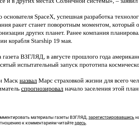
се и в других местах Солнечной системы», – заявил
 основателя SpaceX, успешная разработка техноло
ания ракет станет поворотным моментом, который 
лонизации других планет. Ранее компания планиров
ии корабля Starship 19 мая.
а газета ВЗГЛЯД, в августе прошлого года америка
сятый испытательный запуск прототипа космическог
он Маск
назвал
Марс страховкой жизни для всего чел
иматель
спрогнозировал
начало заселения этой пла
омментировать материалы газеты ВЗГЛЯД,
зарегистрировавшись
на
отношению к комментариям читайте
здесь
.