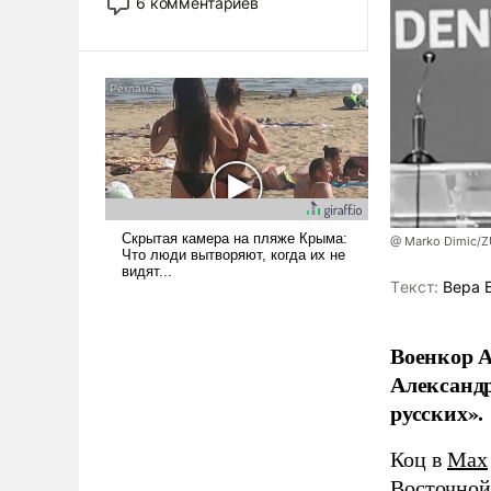
6 комментариев
стало обыденностью. Задача по
созданию такого корабля очень
сложна и амбициозна. Однако
и ее реализация радикально
поднимет наши боевые
возможности.
@ Marko Dimic/
Tекст:
Вера 
Военкор А
Александр
русских».
Коц в
Мах
Восточной