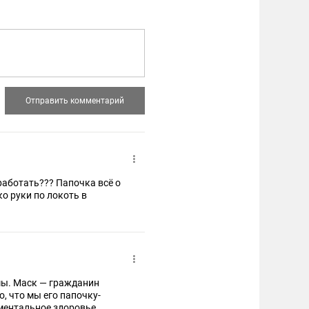
работать??? Папочка всё о
о руки по локоть в
емы. Маск — гражданин
о, что мы его папочку-
 ментальное здоровье