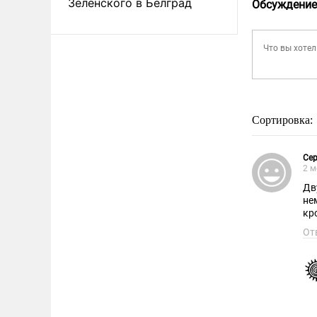
Зеленского в Белград
Обсуждение
Сортировка:
Сер
2 м
Дв
не
кро
От