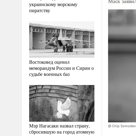
Маск заяви
украинскому морскому
пиратству
Востоковед оценил
меморандум России и Сирии о
судьбе военных баз
Мэр Нагасаки назвал страну,
@ Chip Somodevil
сбросившую на город атомную