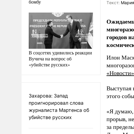
бомбу
Tекст:
Мария
Ожидаемый
многоразо
городов н
космичес
В соцсетях удивились реакции
Илон Маск
Вучича на вопрос об
«убийстве русских»
многоразо
«Новости»
Выступая 
Захарова: Запад
этого собы
проигнорировал слова
журналиста Мартенса об
«Я думаю,
убийстве русских
прорыв, н
за предел