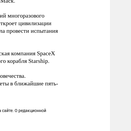
 Маск.
гий многоразового
откроет цивилизации
ала провести испытания
нская компания SpaceX
о корабля Starship.
овечества.
неты в ближайшие пять-
 сайте. О редакционной