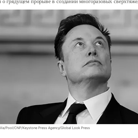
л о грядущем прорыве в создании многоразовых сверхтяже
la/Pool/CNP/Keystone Press Agency/Global Look Press