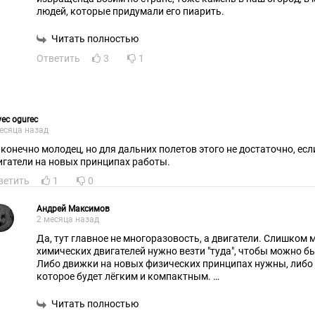
людей, которые придумали его пиарить.
Читать полностью
Ответить
3
1
vec ogurec
есяца назад
 конечно молодец, но для дальних полетов этого не достаточно, есл
игатели на новых принципах работы.
ветить
1
0
Андрей Максимов
2 месяца назад
Да, тут главное не многоразовость, а двигатели. Слишком 
химических двигателей нужно везти "туда", чтобы можно бы
Либо движки на новых физических принципах нужны, либо к
которое будет лёгким и компактным.
Скорее всего первое, ПМСМ.
Но Маск продвигает то, что умеет, что естественно.
Читать полностью