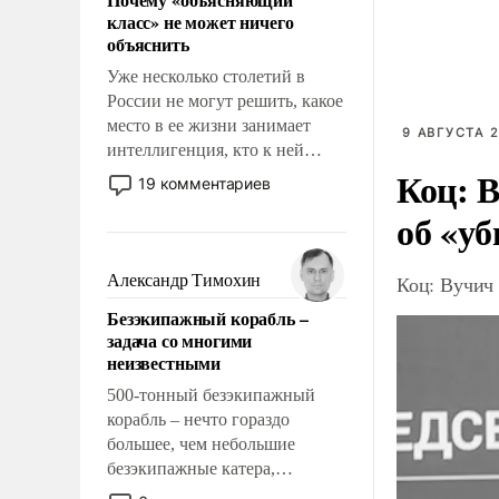
свойство заявляться на порог
класс» не может ничего
нашего дома.
объяснить
Уже несколько столетий в
России не могут решить, какое
место в ее жизни занимает
9 АВГУСТА 2
интеллигенция, кто к ней
Коц: В
принадлежит, а кого из нее
19 комментариев
исключили с правом
об «уб
восстановления и без оного. И
чем она отличается от просто
образованных людей. Иногда
Александр Тимохин
Коц: Вучич 
казалось, что эти вопросы
Безэкипажный корабль –
решены раз и навсегда, но –
задача со многими
нет, не решены.
неизвестными
500-тонный безэкипажный
корабль – нечто гораздо
большее, чем небольшие
безэкипажные катера,
применение которых уже