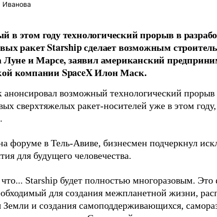
 Иванова
 в этом году технологический прорыв в разраб
вых ракет Starship сделает возможным строител
а Луне и Марсе, заявил американский предприни
кой компании SpaceX Илон Маск.
 анонсировал возможный технологический прорыв 
вых сверхтяжелых ракет-носителей уже в этом году
.
на форуме в Тель-Авиве, бизнесмен подчеркнул ис
тия для будущего человечества.
 что... Starship будет полностью многоразовым. Эт
еобходимый для создания межпланетной жизни, рас
ы Земли и создания самоподдерживающихся, самора