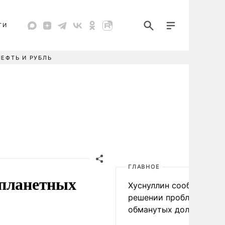
ТИ
НЕФТЬ И РУБЛЬ
ГЛАВНОЕ
жпланетных
Хуснуллин сообщил о
решении проблемы
обманутых дольщиков