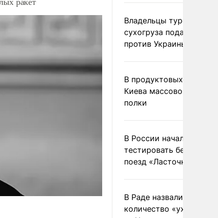
лых ракет
Владельцы турецкого
сухогруза подадут иск
против Украины в Гаагу
В продуктовых магазин
Киева массово опустел
полки
В России начали
тестировать беспилотн
поезд «Ласточка»
В Раде назвали
количество «ухилянтов