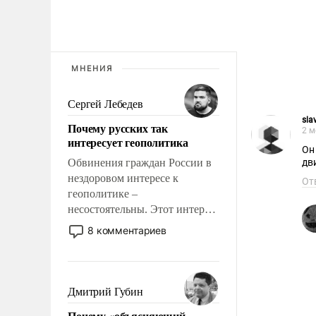
МНЕНИЯ
Сергей Лебедев
sla
Почему русских так
2 м
интересует геополитика
Он
Обвинения граждан России в
дв
нездоровом интересе к
От
геополитике –
несостоятельны. Этот интерес
рационален и прагматичен. Он
8 комментариев
обусловлен тысячелетним
опытом выживания в крайне
непростых условиях и
фундаментальным знанием,
Дмитрий Губин
что мировая политика имеет
Почему «объясняющий