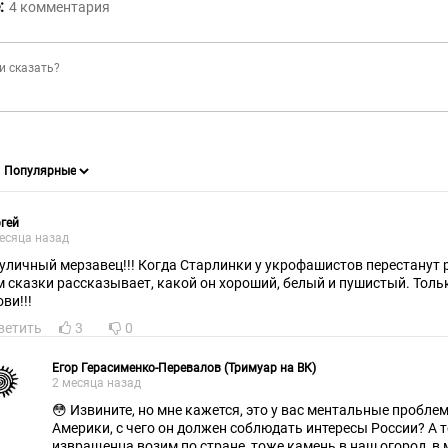
:
4
комментария
гей
есяца назад
уличный мерзавец!!! Когда Старлинки у укрофашистов перестанут 
м сказки рассказывает, какой он хороший, белый и пушистый. Тольк
ви!!!
ветить
3
0
Егор Герасименко-Перевалов (Тримуар на ВК)
2 месяца назад
😳 Извините, но мне кажется, это у вас ментальные пробл
Америки, с чего он должен соблюдать интересы России? А т
извращенца возим по стране, тоже камень в наш огород, в