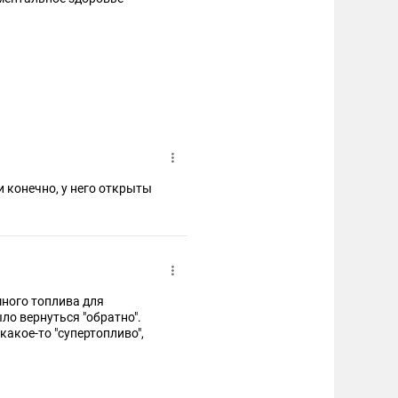
и конечно, у него открыты
много топлива для
ло вернуться "обратно".
акое-то "супертопливо",