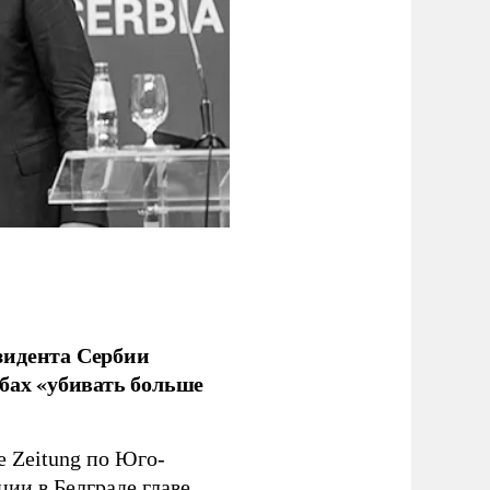
зидента Сербии
бах «убивать больше
e Zeitung по Юго-
ии в Белграде главе