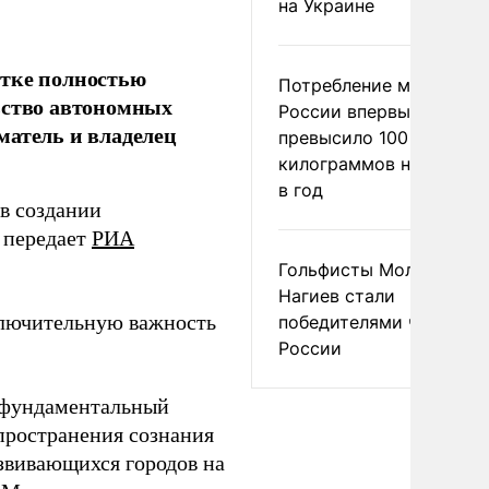
на Украине
отке полностью
Потребление мяса в
ьство автономных
России впервые
матель и владелец
превысило 100
килограммов на челове
в год
в создании
, передает
РИА
Гольфисты Молоканова
Нагиев стали
ключительную важность
победителями чемпион
России
о фундаментальный
пространения сознания
звивающихся городов на