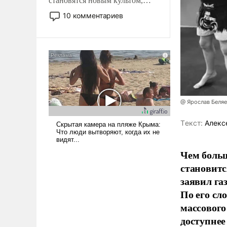
становятся новым культом,
постепенно вытесняя и
10 комментариев
отменяя традиционное
требование к человеку – быть
мужественным и твердым под
ударами судьбы, брать на себя
ответственность, помогать
слабым, идти вперед и
адаптироваться.
@ Ярослав Беля
Tекст:
Алекс
Чем больш
становитс
заявил г
По его сл
массового
доступнее