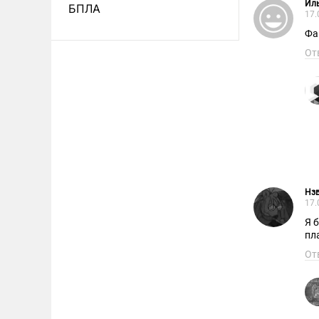
Ил
БПЛА
17.
Фа
От
Нзв
17.
Я 
пл
От