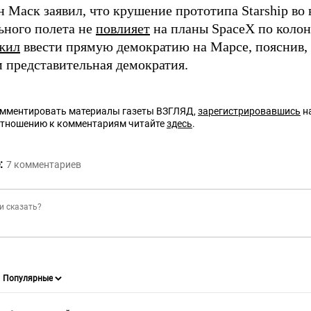
 Маск заявил, что крушение прототипа Starship во
ьного полета не
повлияет
на планы SpaceX по коло
жил
ввести прямую демократию на Марсе, пояснив, 
м представительная демократия.
омментировать материалы газеты ВЗГЛЯД,
зарегистрировавшись
на
отношению к комментариям читайте
здесь
.
:
7
комментариев