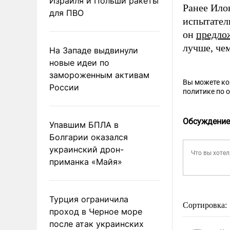
Израиля и Польши ракеты
Ранее Илон
для ПВО
испытател
он
предло
лучше, че
На Западе выдвинули
новые идеи по
замороженным активам
Вы можете к
России
политике по 
Обсуждение
Упавшим БПЛА в
Болгарии оказался
украинский дрон-
приманка «Майя»
Турция ограничила
Сортировка:
проход в Черное море
после атак украинских