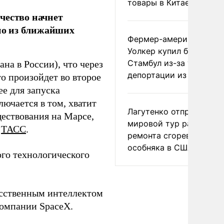
товары в Китае
чество начнет
дно из ближайших
Фермер-американец
Уолкер купил билет в
Стамбул из-за угрозы
на в России), что через
депортации из России
то произойдет во второе
е для запуска
лючается в том, хватит
Лагутенко отправился в
ществования на Марсе,
мировой тур ради
т
ТАСС
.
ремонта сгоревшего
особняка в США
ого технологического
усственным интеллектом
 компании SpaceX.