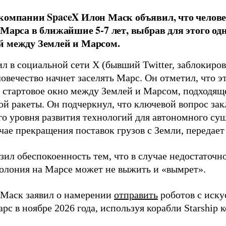
компании SpaceX Илон Маск объявил, что челове
 Марса в ближайшие 5-7 лет, выбрав для этого о
й между Землей и Марсом.
л в социальной сети Х (бывший Twitter, заблокирова
ловечество начнет заселять Марс. Он отметил, что э
е стартовое окно между Землей и Марсом, подходяще
й ракеты. Он подчеркнул, что ключевой вопрос зак
го уровня развития технологий для автономного су
чае прекращения поставок грузов с Земли, передае
зил обеспокоенность тем, что в случае недостаточн
колония на Марсе может не выжить и «вымрет».
 Маск заявил о намерении
отправить
роботов с иск
рс в ноябре 2026 года, используя корабли Starship