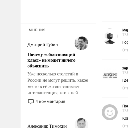
МНЕНИЯ
Ма
17.
Го
Дмитрий Губин
От
Почему «объясняющий
класс» не может ничего
объяснить
xap
17.
Уже несколько столетий в
России не могут решить, какое
Гд
место в её жизни занимает
От
интеллигенция, кто к ней
принадлежит, а кого из неё
4 комментария
исключили с правом
Пол
17.
восстановления и без оного. И
чем она отличается от просто
Ко
образованных людей. Иногда
Александр Тимохин
От