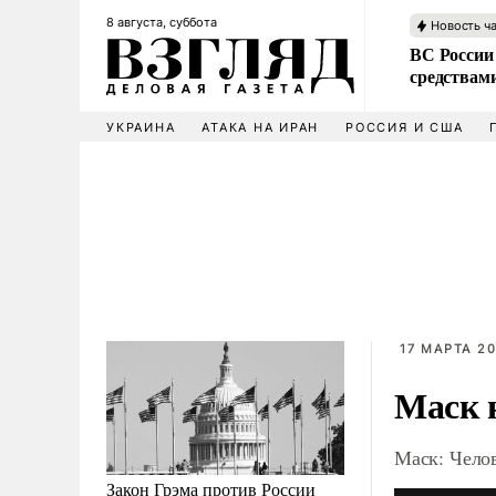
8 августа, суббота
Новость ч
ВС России 
средствам
УКРАИНА
АТАКА НА ИРАН
РОССИЯ И США
17 МАРТА 20
Маск 
Маск: Челов
Закон Грэма против России