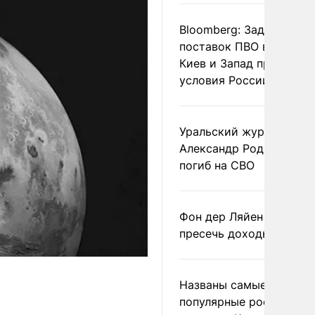
Bloomberg: Задержка
поставок ПВО вынудит
Киев и Запад принять
условия России
Уральский журналист
Александр Родионов
погиб на СВО
Фон дер Ляйен призвал
пресечь доходы России
Названы самые
популярные российски