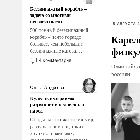
казалось, что эти вопросы
Безэкипажный корабль –
решены раз и навсегда, но –
задача со многими
нет, не решены.
неизвестными
8 АВГУСТА 2
500-тонный безэкипажный
Карел
корабль – нечто гораздо
большее, чем небольшие
физку
безэкипажные катера,
применение которых уже
4 комментария
стало обыденностью. Задача по
Олимпийски
созданию такого корабля очень
россиян
сложна и амбициозна. Однако
и ее реализация радикально
Ольга Андреева
поднимет наши боевые
Культ психотравмы
возможности.
разрушает и человека, и
народ
Обиды на этот жестокий мир,
разрушающий нас, таких
хрупких и ранимых,