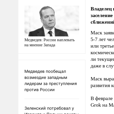
Владелец 
заселение
сближени
Маск заяви
5-7 лет че
Медведев: России наплевать
на мнение Запада
или треть
космическо
ли текуще
даже в слу
Медведев пообещал
возмездие западным
Маск выра
лидерам за преступления
развития 
против России
В феврале
Grok на Ма
Зеленский потребовал у