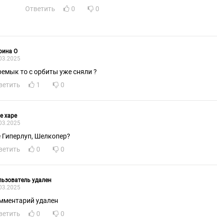
Ответить
0
0
рина О
03.2025
ремык то с орбиты уже сняли ?
ветить
1
0
e xape
03.2025
е Гиперлуп, Шелкопер?
ветить
0
0
ьзователь удален
03.2025
мментарий удален
ветить
0
0