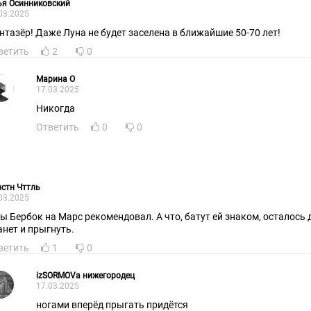
ья Осинниковский
03.2025
нтазёр! Даже Луна не будет заселена в ближайшие 50-70 лет!
ветить
2
0
Марина О
17.03.2025
Никогда
Ответить
0
0
стн Чттль
03.2025
бы Бербок на Марс рекомендовал. А что, батут ей знаком, осталос
анет и прыгнуть.
ветить
1
0
izSORMOVa нижегородец
17.03.2025
ногами вперёд прыгать придётся