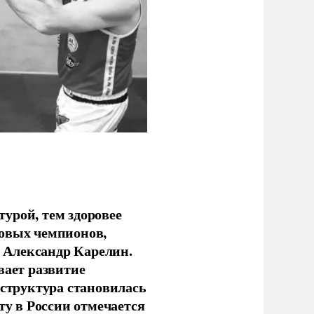
урой, тем здоровее
новых чемпионов,
 Александр Карелин.
вает развитие
аструктура становилась
ту в России отмечается