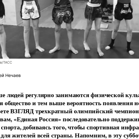
ев/ТАСС
ей Нечаев
е людей регулярно занимаются физической культ
я общество и тем выше вероятность появления 
азете ВЗГЛЯД трехкратный олимпийский чемпион
овам, «Единая Россия» последовательно поддержи
 спорта, добиваясь того, чтобы спортивная инфр
 для жителей всей страны. Напомним, в эту суббо