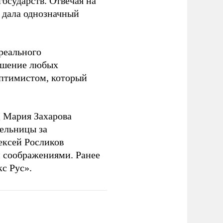
государств. Отвечая на
 дала однозначный
 реального
решение любых
оптимистом, который
 Мария Захарова
ельницы за
ексей Росликов
 соображениями. Ранее
с Рус».