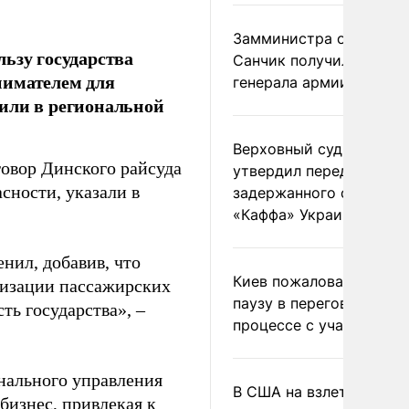
Замминистра обороны
ьзу государства
Санчик получил звание
нимателем для
генерала армии
или в региональной
Верховный суд Швеции
говор Динского райсуда
утвердил передачу
сности, указали в
задержанного сухогруз
«Каффа» Украине
нил, добавив, что
Киев пожаловался на
низации пассажирских
паузу в переговорном
ть государства», –
процессе с участием 
нального управления
В США на взлете разби
бизнес, привлекая к