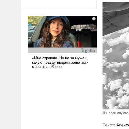
революционных изменений.
То, что несколько лет назад
было образом для
псевдонаучной фантастики,
стало всерьез обсуждаемой
идеей.
@ Пресс-служба
Tекст:
Алекс