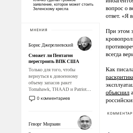
иноагентом
вопрос о 
ответ. «Я 
При этом з
МНЕНИЯ
кровопрол
Борис Джерелиевский
противоре
всегда вер
Сможет ли Пентагон
перестроить ВПК США
Как писал
Только для того, чтобы
вернуться к довоенному
раскритик
объему запасов ракет
эксплуата
Tomahawk, THAAD и Patriot
объяснил
а
США потребуется более трех
0 комментариев
российски
лет. Даже небольшая война с
Ираном опустошила
КОММЕНТАРИ
американские арсеналы.
Сложившаяся ситуация
Геворг Мирзаян
означает многолетний период