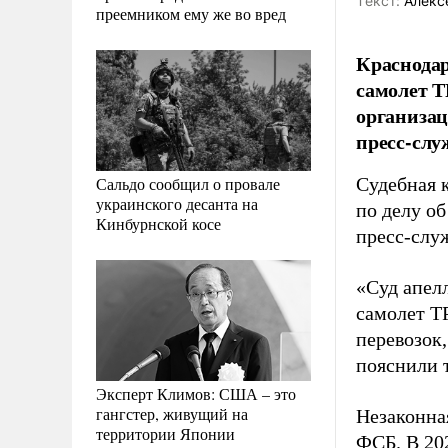
Tекст:
Алекс
преемником ему же во вред
Краснодар
самолет Т
организац
пресс-слу
Сальдо сообщил о провале
Судебная 
украинского десанта на
по делу об
Кинбурнской косе
пресс-слу
«Суд апел
самолет Т
перевозок
пояснили 
Эксперт Климов: США – это
гангстер, живущий на
Незаконна
территории Японии
ФСБ. В 20