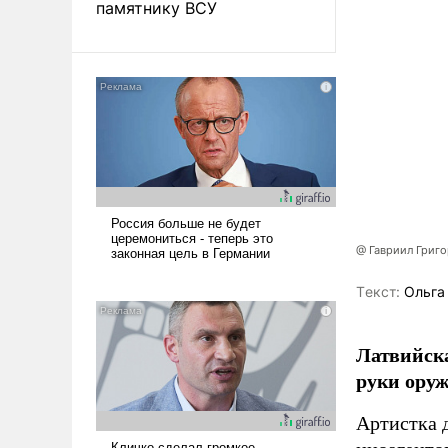
памятнику ВСУ
@ Гавриил Григ
Tекст:
Ольга
Латвийска
руки оруж
Артистка 