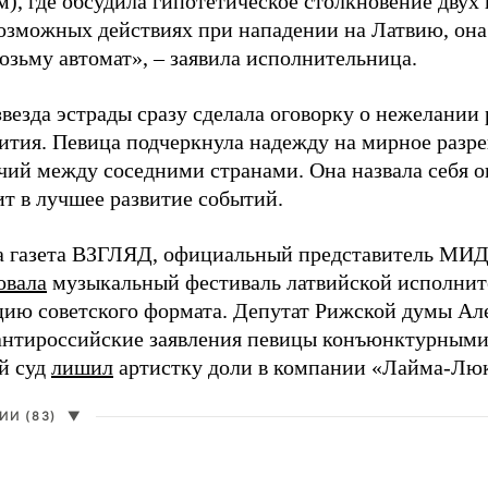
), где обсудила гипотетическое столкновение двух 
возможных действиях при нападении на Латвию, она
возьму автомат», – заявила исполнительница.
везда эстрады сразу сделала оговорку о нежелании
ития. Певица подчеркнула надежду на мирное раз
чий между соседними странами. Она назвала себя 
ит в лучшее развитие событий.
а газета ВЗГЛЯД, официальный представитель МИД
овала
музыкальный фестиваль латвийской исполнит
цию советского формата. Депутат Рижской думы Ал
нтироссийские заявления певицы конъюнктурными
й суд
лишил
артистку доли в компании «Лайма-Люк
И (83)
▼