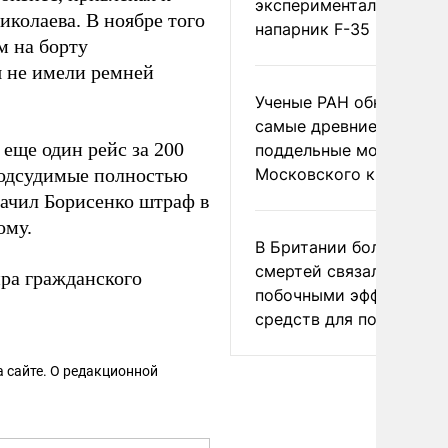
экспериментальный др
колаева. В ноябре того
напарник F-35
м на борту
я не имели ремней
Ученые РАН обнаружил
самые древние
еще один рейс за 200
поддельные монеты
Подсудимые полностью
Московского княжеств
начил Борисенко штраф в
ому.
В Британии более ста
смертей связали с
ра гражданского
побочными эффектами
средств для похудения
 сайте. О редакционной