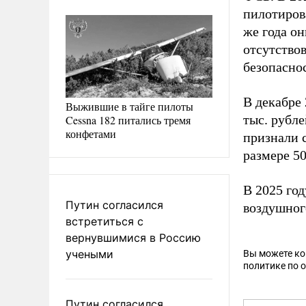
пилотиров
же года он
отсутство
безопасно
В декабре
Выжившие в тайге пилоты
тыс. рубл
Cessna 182 питались тремя
конфетами
признали 
размере 50
В 2025 го
Путин согласился
воздушног
встретиться с
вернувшимися в Россию
учеными
Вы можете к
политике по 
Путин согласился