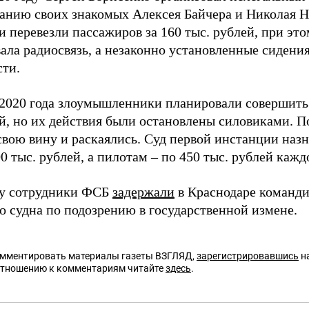
анию своих знакомых Алексея Байчера и Николая Ни
и перевезли пассажиров за 160 тыс. рублей, при это
вала радиосвязь, а незаконно установленные сидени
сти.
 2020 года злоумышленники планировали совершить 
ей, но их действия были остановлены силовиками. 
свою вину и раскаялись. Суд первой инстанции наз
0 тыс. рублей, а пилотам – по 450 тыс. рублей кажд
ду сотрудники ФСБ
задержали
в Краснодаре команди
о судна по подозрению в государственной измене.
омментировать материалы газеты ВЗГЛЯД,
зарегистрировавшись
на
отношению к комментариям читайте
здесь
.