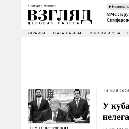
6 августа, четверг
Новость ч
МЧС: Кру
Симфероп
УКРАИНА
АТАКА НА ИРАН
РОССИЯ И США
14 МАЯ 2026
У куб
нелег
Трамп определился с