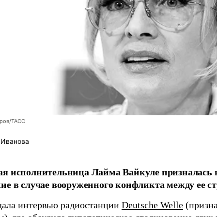
оров/ТАСС
 Иванова
я исполнительница Лайма Вайкуле призналась в
ие в случае вооруженного конфликта между ее ст
дала интервью радиостанции
Deutsche Welle
(призна