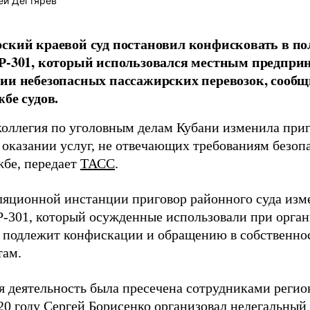
ей Дегтярёв
ский краевой суд постановил конфисковать в пол
Р-301, который использовался местным предпри
ии небезопасных пассажирских перевозок, сообщ
жбе судов.
коллегия по уголовным делам Кубани изменила при
 оказании услуг, не отвечающих требованиям безопа
жбе, передает
ТАСС
.
ляционной инстанции приговор районного суда изме
Р-301, который осужденные использовали при орга
, подлежит конфискации и обращению в собственнос
там.
я деятельность была пресечена сотрудниками регио
20 году Сергей Борисенко организовал нелегальный 