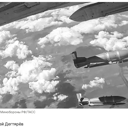
 Минобороны РФ/ТАСС
ей Дегтярёв