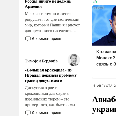
Россия ничего не должна
уязвимости США, например,
Армении
перед Китаем.
Москва системно и жестко
разрушает тот фантастический
мир, который Пашинян рисует
для армянского населения.
Мир, где этому населению все
6 комментариев
должны просто по
определению, где его
Кто зака
политические прожекты будут
Монако?
беспрекословно оплачиваться
Тимофей Бордачёв
связь с 
за счет российских
«Большая крокодила» из
налогоплательщиков и где за
Израиля показала проблему
свои поступки не нужно
границ допустимого
отвечать.
6 АВГУСТА 2
Дискуссия о рве с
крокодилами для охраны
Авиаб
израильских тюрем – это
пример того, как быстро мы
украи
двигаемся по пути
9 комментариев