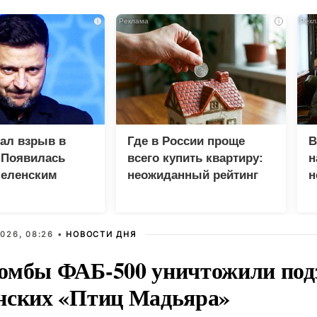
i
i
зал взрыв в
Где в России проще
В
 Появилась
всего купить квартиру:
н
Зеленским
неожиданный рейтинг
н
с
026, 08:26 •
НОВОСТИ ДНЯ
омбы ФАБ-500 уничтожили под
нских «Птиц Мадьяра»