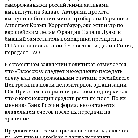
замороженными российскими активами
выдвинута на Западе. Авторами проекта
выступили бывший министр обороны Германии
Аннегрет Крамп-Карренбауэр, экс-министр по
европейским делам Франции Натали Луазо и
бывший заместитель помощника президента
США по национальной безопасности Далип Сингх,
передает
ТАСС
.
В совместном заявлении политиков отмечается,
что «Евросоюзу следует немедленно передать
опеку над замороженными счетами российского
Центробанка новой депозитарной организации
ЕС». При этом авторы инициативы подчеркивают,
что о конфискации средств речи не идет. По их
мнению, Банк России формально останется
владельцем счетов после их передачи на
хранение.
Предлагаемая схема призвана снизить давление
на Бельгию и Euroclear, а также устранить