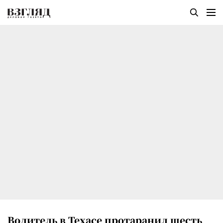
Водитель в Техасе протаранил шесть