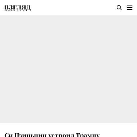
Си Цзиньпин устроил Трампу