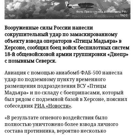
Фото: Пресс-служба Минобороны РФ/
ТАСС
Вооруженные силы России нанесли
сокрушительный удар по замаскированному
объекту взвода операторов «Птицы Мадьяра» в
Херсоне, сообщил боец войск беспилотных систем
18-й общевойсковой армии группировки «Днепр»
с позывным Северск.
Авиация с помощью авиабомб ФАБ-500 нанесла
удар по подземному пункту временного
размещения подразделения ВСУ «Птицы
Мадьяра» и по складу с боеприпасами, который
был рядом с подземной базой в Херсоне, пояснил
собеседник
РИА «Новости»
.
«В результате огневого воздействия было
полностью уничтожено более взвода личного
состава противника, вероятно несколько