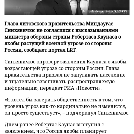
Фото: Mindaugas Kulbis/AP/TASS
Глава литовского правительства Миндаугас
Синкявичюс не согласился с высказываниями
министра обороны страны Робертаса Каунаса о
якобы растущей военной угрозе со стороны
России, сообщает портал LRT.
Синкявичюс опроверг заявления Каунаса о якобы
возрастающей угрозе со стороны России. Глава
правительства призвал не запугивать население
и тщательно взвешивать распространяемую
информацию, передает
РИА «Новости»
.
«Я хотел бы заверить общественность в том, что
уровень угроз как-то кардинально не изменился,
он просто существует», – подчеркнул Синкявичюс.
Днем ранее Робертас Каунас выступил с
заявлением, что Россия якобы планирует