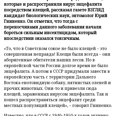
которые и распространили вирус энцефалита
посредством клещей, рассказал газете ВЗГЛЯД
кандидат биологических наук, энтомолог Юрий
Гниненко. Он отметил, что тогда с
переносчиками данного заболевания начали
бороться сильным инсектицидом, который
впоследствии оказался токсичным.
«То, что в Советском союзе не было клещей – это
совершенная неправда! Клещи были всегда – они
аборигенные обитатели наших лесов. Но в
европейской части России долгое время не было
энцефалита. А потом в СССР придумали завести в
европейскую часть с территории Дальнего
Востока енотовидную собаку, пятнистых оленей и
прочих животных. Они-то и привезли сюда
клещей, зараженных вирусом энцефалита. Так и
пошел распространяться энцефалит среди
местных популяций клещей», – говорит Гниненко.
Известно, что в СССР с 1940–1950-х годов активно