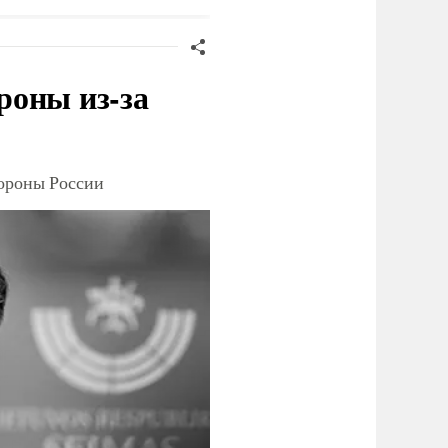
роны из-за
тороны России