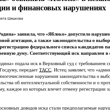
ции и финансовых нарушениях
вета Шишкова
одина» заявила, что «Яблоко» допустило наруше
ной агитации, а также законодательства о выбор
регистрацию федерального списка кандидатов па
венную думу. Соответствующий иск направлен в с
одина» подала иск в Верховный суд с требованием с
 Госдуму, передает
ТАСС
. Истец заявляет, что «адм
многочисленные нарушения законодательства о выбор
ельства об интеллектуальной собственности и о про
му, каждое из которых влечет отмену регистрации 
основных доводов иска стали предполагаемые нару