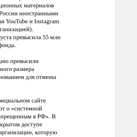
ационных материалов
в России иностранными
я YouTube и Instagram
ганизацией).
густа превысила 55 млн
фонда.
ацию превысили
ного размера
основанием для отмены
фициальном сайте
ют о «системной
апрещенным в РФ». В
ткрытом доступе
организации, которую