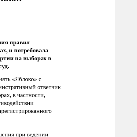
ния правил
ах, и потребовала
ртии на выборах в
уд.
нять «Яблоко» с
инистративный ответчик
ах, в частности,
тиводействии
зарегистрированного
шения при ведении