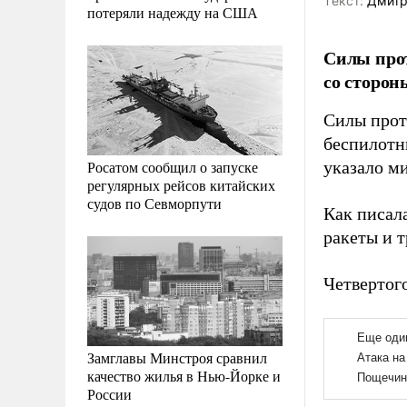
Tекст:
Дмитр
потеряли надежду на США
Силы про
со сторон
Силы прот
беспилотн
Росатом сообщил о запуске
указало м
регулярных рейсов китайских
судов по Севморпути
Как писал
ракеты и 
Четвертог
Замглавы Минстроя сравнил
качество жилья в Нью-Йорке и
России