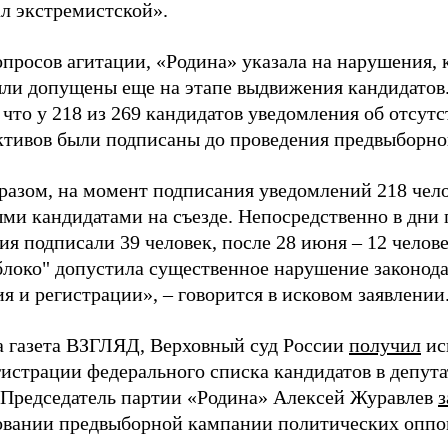
ал экстремистской».
просов агитации, «Родина» указала на нарушения, 
ыли допущены еще на этапе выдвижения кандидатов. 
 что у 218 из 269 кандидатов уведомления об отсу
активов были подписаны до проведения предвыборног
разом, на момент подписания уведомлений 218 чело
ми кандидатами на съезде. Непосредственно в дни 
я подписали 39 человек, после 28 июня – 12 челов
блоко" допустила существенное нарушение законода
 и регистрации», – говорится в исковом заявлении
а газета ВЗГЛЯД, Верховный суд России
получил
ис
гистрации федерального списка кандидатов в депут
 Председатель партии «Родина» Алексей Журавлев
з
вании предвыборной кампании политических оппо