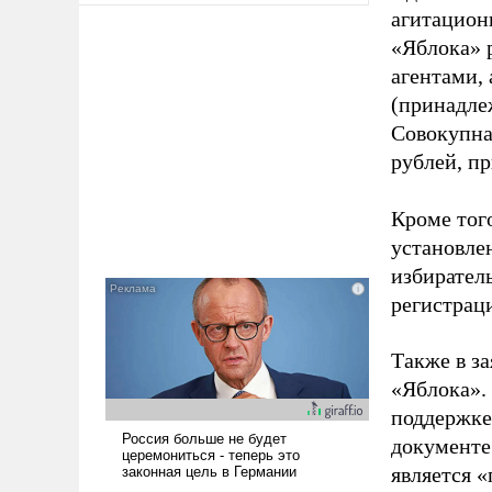
агитацион
«Яблока» 
агентами,
(принадле
Совокупная
рублей, пр
Кроме тог
установле
избиратель
регистрац
Также в з
«Яблока».
поддержке
документе
является 