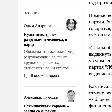
суд призн
МНЕНИЯ
Помимо во
партии, б
Ольга Андреева
говорится,
Культ психотравмы
счетов и 
разрушает и человека, и
народ
«Таким об
Обиды на этот жестокий мир,
выдвинуты
разрушающий нас, таких
уведомлени
хрупких и ранимых,
партия "Я
становятся новым культом,
выдвижения
постепенно вытесняя и
6 комментариев
отменяя традиционное
требование к человеку – быть
Как писал
мужественным и твердым под
отмене ре
ударами судьбы, брать на себя
Александр Тимохин
«Яблоко».
ответственность, помогать
Безэкипажный корабль –
финансиро
слабым, идти вперед и
задача со многими