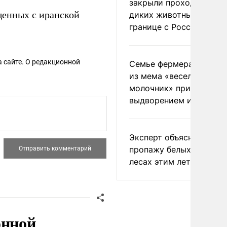
закрыли проходы для
енных с иранской
диких животных на
границе с Россией
 сайте. О редакционной
Семье фермера Уолкер
из мема «веселый
молочник» пригрозили
выдворением из Росси
Эксперт объяснил
пропажу белых грибов 
лесах этим летом
онной