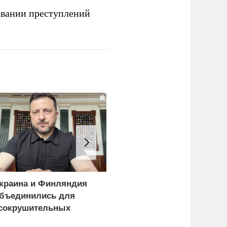
овании преступлений
i
краина и Финляндия
Киев становится
бъединились для
непригодным для
сокрушительных
жизни: печальный
анкций" против России
рейтинг