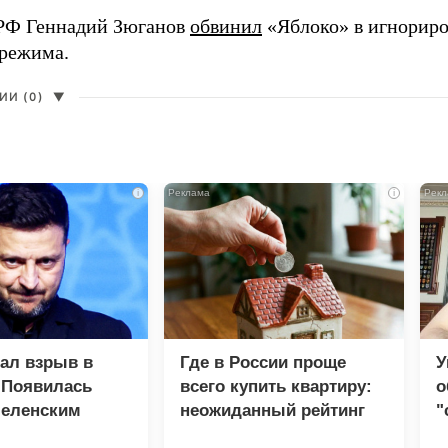
РФ Геннадий Зюганов
обвинил
«Яблоко» в игнорир
 режима.
И (0)
▼
i
i
зал взрыв в
Где в России проще
У
 Появилась
всего купить квартиру:
о
Зеленским
неожиданный рейтинг
"
с