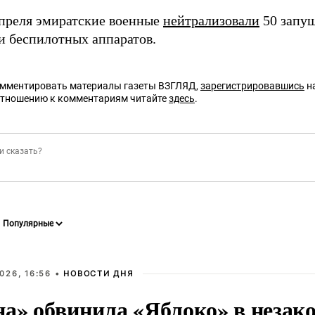
апреля эмиратские военные
нейтрализовали
50 запущ
и беспилотных аппаратов.
омментировать материалы газеты ВЗГЛЯД,
зарегистрировавшись
на
отношению к комментариям читайте
здесь
.
026, 16:56 •
НОВОСТИ ДНЯ
на» обвинила «Яблоко» в незак