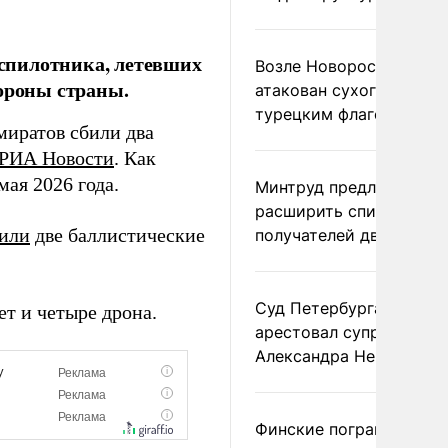
спилотника, летевших
Возле Новороссийска
бороны страны.
атакован сухогруз под
турецким флагом
иратов сбили два
РИА Новости
. Как
ая 2026 года.
Минтруд предложил
расширить список
тили
две баллистические
получателей двух пенс
Суд Петербурга заочно
т и четыре дрона.
арестовал супругу
Александра Невзорова
Финские пограничники