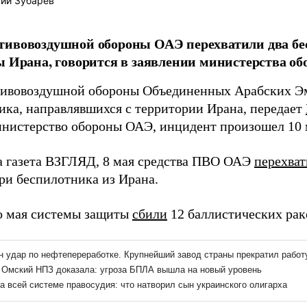
ий Зубарев
тивовоздушной обороны ОАЭ перехватили два бе
ы Ирана, говорится в заявлении министерства о
ивовоздушной обороны Объединенных Арабских Эм
ика, направлявшихся с территории Ирана, передает
инистерство обороны ОАЭ, инцидент произошел 10 м
а газета ВЗГЛЯД, 8 мая средства ПВО ОАЭ
перехва
три беспилотника из Ирана.
о мая системы защиты
сбили
12 баллистических раке