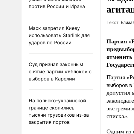
агита
против России и Ирана
Tекст:
Елиза
Маск запретил Киеву
использовать Starlink для
Партия «Р
ударов по России
предвыбор
отменить 
Государст
Суд признал законным
снятие партии «Яблоко» с
Партия «Р
выборов в Карелии
выборов в
допустил 
законодат
На польско-украинской
границе скопились
экстремиз
тысячи грузовиков из-за
списка».
закрытия портов
Одним из 