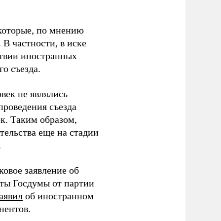
которые, по мнению
В частности, в иске
тствии иностранных
о съезда.
век не являлись
проведения съезда
ек. Таким образом,
тельства еще на стадии
.
ковое заявление об
аты Госдумы от партии
аявил
об иностранном
нентов.