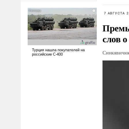
американские арсеналы.
Сложившаяся ситуация
7 АВГУСТА 2
означает многолетний период
Премь
уязвимости США, например,
перед Китаем.
слов о
Синкявичюс