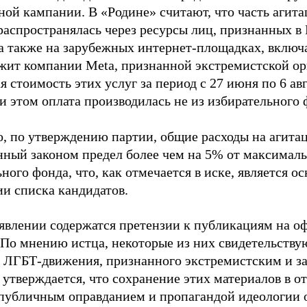
ной кампании. В «Родине» считают, что часть агит
распространялась через ресурсы лиц, признанных 
 а также на зарубежных интернет-площадках, включа
жит компании Meta, признанной экстремистской ор
 стоимость этих услуг за период с 27 июня по 6 ав
и этом оплата производилась не из избирательного 
о, по утверждению партии, общие расходы на агит
нный законом предел более чем на 5% от максималь
ного фонда, что, как отмечается в иске, является 
ии списка кандидатов.
аявлении содержатся претензии к публикациям на о
 По мнению истца, некоторые из них свидетельству
 ЛГБТ-движения, признанного экстремистским и з
 утверждается, что сохранение этих материалов в о
«публичным оправданием и пропагандой идеологии 