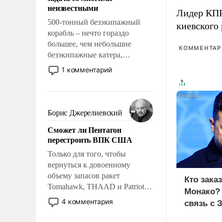
адаптироваться.
неизвестными
Лидер КП
500-тонный безэкипажный
киевского
корабль – нечто гораздо
большее, чем небольшие
КОММЕНТАРИ
безэкипажные катера,
применение которых уже
1 комментарий
стало обыденностью. Задача по
созданию такого корабля очень
сложна и амбициозна. Однако
и ее реализация радикально
Борис Джерелиевский
поднимет наши боевые
Сможет ли Пентагон
возможности.
перестроить ВПК США
Только для того, чтобы
вернуться к довоенному
объему запасов ракет
Кто зака
Tomahawk, THAAD и Patriot
Монако?
США потребуется более трех
4 комментария
связь с 
лет. Даже небольшая война с
Ираном опустошила