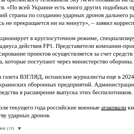
в. «По всей Украине есть много других подобных п
лий страны по созданию ударных дронов дальнего ра
сь не прекращается ни на минуту», – заявил корре
кционирует в круглосуточном режиме, специализир
радиуса действия FP1. Представители компании-про
сирование проектов осуществляется за счет средст
а, которые поступают через министерство обороны.
а газета ВЗГЛЯД, испанские журналисты еще в 2024
краинских оборонных предприятий. Администрац
редства в расширение выпуска этих беспилотников.
юля текущего года российские военные
атаковали
ки
тву ударных дронов.
И (17)
▼