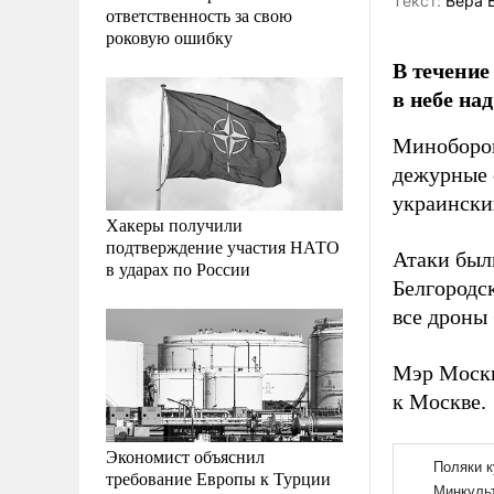
Tекст:
Вера 
ответственность за свою
роковую ошибку
В течение
в небе на
Миноборо
дежурные 
украински
Хакеры получили
подтверждение участия НАТО
Атаки был
в ударах по России
Белгородск
все дроны
Мэр Моск
к Москве.
Экономист объяснил
требование Европы к Турции