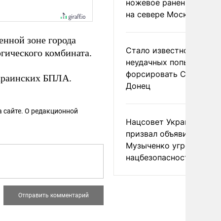
ножевое ранение в дра
на севере Москвы
нной зоне города
Стало известно о
гического комбината.
неудачных попытках ВС
форсировать Северски
краинских БПЛА.
Донец
 сайте. О редакционной
Нацсовет Украины по Т
призвал объявить
Музыченко угрозой
нацбезопасности