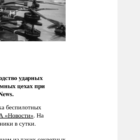
одство ударных
емных цехах при
News.
ка беспилотных
А «Новости»
. На
ники в сутки.
дном из таких секретных