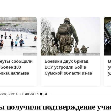
Сеуты сообщили
Боевики двух бригад
В
 более 100
ВСУ устроили бой в
у
из-за наплыва
Сумской области из-за
у
ов
дезертирства
м
026, 09:15 •
НОВОСТИ ДНЯ
ы получили подтверждение уча