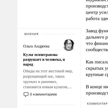
производст
центр уси
работа зде
Завод фун
МНЕНИЯ
дальнего 
что финан
Ольга Андреева
сообществ
Культ психотравмы
разрушает и человека, и
Как писал
народ
скрытых у
Обиды на этот жестокий мир,
крупные с
разрушающий нас, таких
хрупких и ранимых,
В конце и
становятся новым культом,
постепенно вытесняя и
производс
0 комментариев
отменяя традиционное
требование к человеку – быть
КОММЕНТАРИ