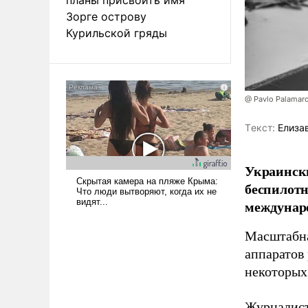
Зорге острову
Курильской гряды
@ Pavlo Palamar
Tекст:
Елиза
Украински
беспилотн
междунаро
Масштабна
аппаратов
некоторых
Журналист