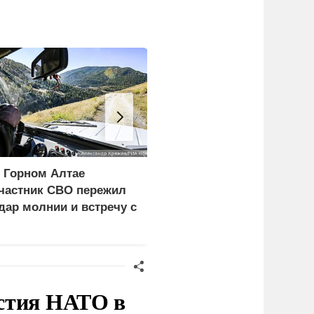
 Горном Алтае
Ребенок и женщина
частник СВО пережил
погибли из-за циклона
дар молнии и встречу с
со шквалистым ветром
едведем
в Смоленске
стия НАТО в