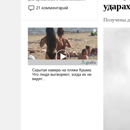
ударах
Мир, где политические
21 комментарий
прожекты будут безусловно
оплачиваться за счет
Получены д
российских
налогоплательщиков и где
Еревану за свои поступки не
нужно отвечать.