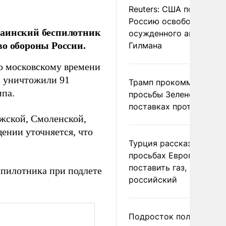
Reuters: США попросил
Россию освободить
раинский беспилотник
осужденного американ
во обороны России.
Гилмана
 по московскому времени
и уничтожили 91
Трамп прокомментиров
ипа.
просьбы Зеленского о
поставках противораке
жской, Смоленской,
щении уточняется, что
Турция рассказала о
просьбах Европы
поставить газ, но не
пилотника при подлете
российский
Подросток получил