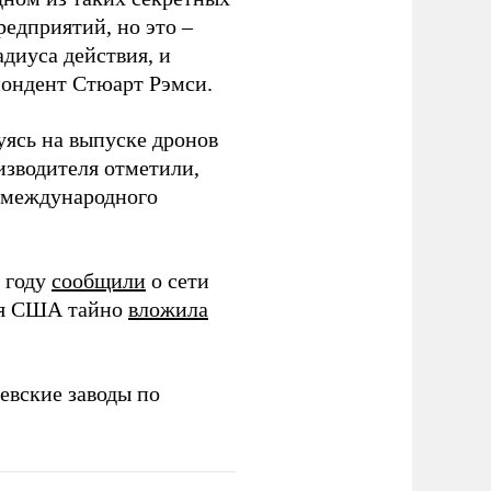
редприятий, но это –
диуса действия, и
спондент Стюарт Рэмси.
уясь на выпуске дронов
изводителя отметили,
в международного
 году
сообщили
о сети
ия США тайно
вложила
евские заводы по