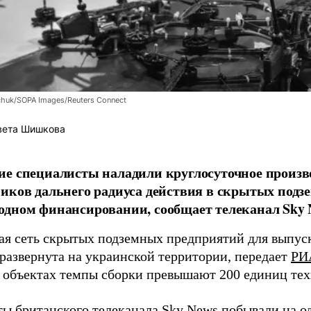
chuk/SOPA Images/Reuters Connect
вета Шишкова
е специалисты наладили круглосуточное произв
иков дальнего радиуса действия в скрытых подз
дном финансировании, сообщает телеканал Sky 
я сеть скрытых подземных предприятий для выпус
 развернута на украинской территории, передает
РИ
 объектах темпы сборки превышают 200 единиц тех
ы британского телеканала Sky News побывали на о