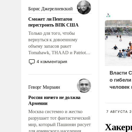
мужественным и твердым под
ударами судьбы, брать на себя
Борис Джерелиевский
ответственность, помогать
Сможет ли Пентагон
слабым, идти вперед и
перестроить ВПК США
адаптироваться.
Только для того, чтобы
вернуться к довоенному
объему запасов ракет
Tomahawk, THAAD и Patriot
США потребуется более трех
4 комментария
лет. Даже небольшая война с
Ираном опустошила
Власти 
американские арсеналы.
о гибели
Сложившаяся ситуация
человек 
Геворг Мирзаян
означает многолетний период
мигрант
Россия ничего не должна
уязвимости США, например,
Армении
перед Китаем.
Москва системно и жестко
7 АВГУСТА 2
разрушает тот фантастический
Хакер
мир, который Пашинян рисует
для армянского населения.