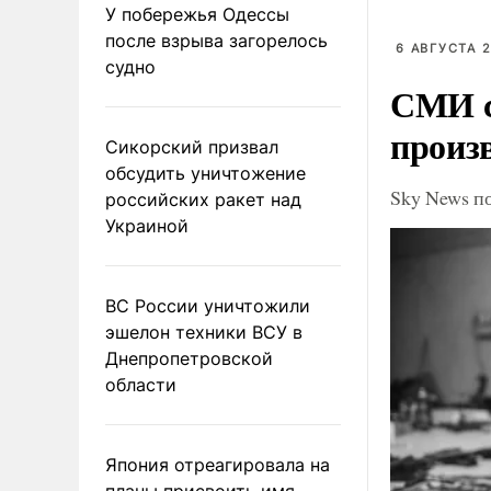
У побережья Одессы
после взрыва загорелось
6 АВГУСТА 2
судно
СМИ с
произ
Сикорский призвал
обсудить уничтожение
Sky News п
российских ракет над
Украиной
ВС России уничтожили
эшелон техники ВСУ в
Днепропетровской
области
Япония отреагировала на
планы присвоить имя