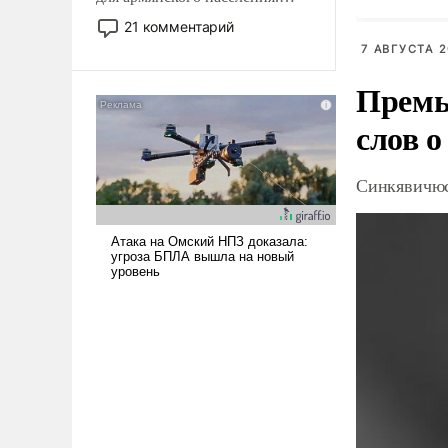
Мир, где политические
21 комментарий
прожекты будут безусловно
7 АВГУСТА 2
оплачиваться за счет
российских
Премь
налогоплательщиков и где
слов о
Еревану за свои поступки не
нужно отвечать.
Синкявичюс