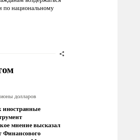
и по национальному
том
лионы долларов
х иностранные
струмент
кое мнение высказал
нт Финансового