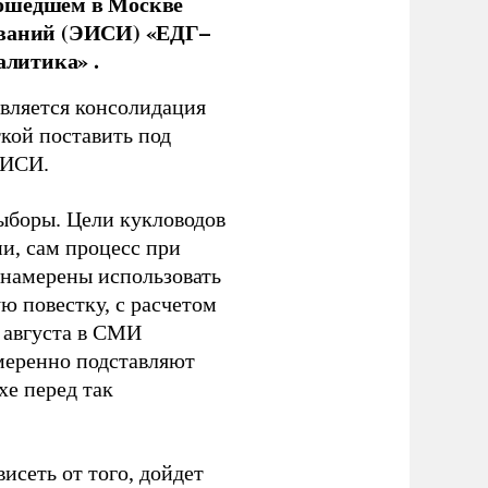
рошедшем в Москве
ований (ЭИСИ) «ЕДГ–
алитика» .
является консолидация
кой поставить под
ЭИСИ.
ыборы. Цели кукловодов
и, сам процесс при
 намерены использовать
ю повестку, с расчетом
 августа в СМИ
амеренно подставляют
хе перед так
висеть от того, дойдет