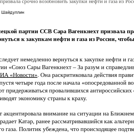
призвала срочно возобновить закупки нефти и газа из Ро
 Шайдуллин
ецкой партии ССВ Сара Вагенкнехт призвала п
рнуться к закупкам нефти и газа из России, чтоб
ледует немедленно вернуться к закупке нефти и газ
тии «Союз Сары Вагенкнехт – За разум и справедлив
ИА «Новости»
. Она раскритиковала действия прави
спустя четыре года после начала «опосредованной в
т придерживаться провалившихся антироссийских с
иводят экономику страны к краху.
т акцентировала внимание на ситуации на Ближнем 
радает Катар, ранее рассматривавшийся как альтер
го газа. Политик убеждена, что происходящее подтв