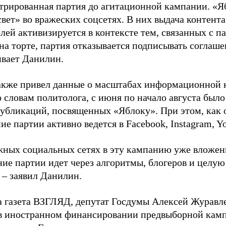
стрированная партия до агитационной кампании. «Я
свет» во вражеских соцсетях. В них выдача контент
лей активизируется в контексте тем, связанных с па
на торте, партия отказывается подписывать соглаше
ивает Данилин.
акже привел данные о масштабах информационной 
о словам политолога, с июня по начало августа был
 публикаций, посвященных «Яблоку». При этом, как
е партии активно ведется в Facebook, Instagram, Y
жных социальных сетях в эту кампанию уже вложе
ие партии идет через алгоритмы, блогеров и целу
 – заявил Данилин.
а газета ВЗГЛЯД, депутат Госдумы Алексей Журавл
в иностранном финансировании предвыборной кам