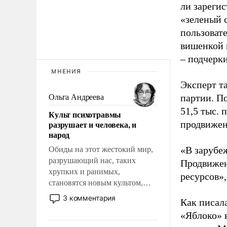
ли зареги
«зеленый 
пользовате
вишенкой 
– подчерк
МНЕНИЯ
Эксперт т
партии. П
Ольга Андреева
51,5 тыс.
Культ психотравмы
разрушает и человека, и
продвижени
народ
«В зарубе
Обиды на этот жестокий мир,
разрушающий нас, таких
Продвижен
хрупких и ранимых,
ресурсов»,
становятся новым культом,
постепенно вытесняя и
3 комментария
Как писал
отменяя традиционное
«Яблоко» 
требование к человеку – быть