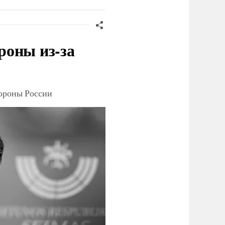
роны из-за
тороны России