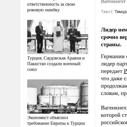
Вагенкнехт 
ответственность за свою
роковую ошибку
Tекст:
Тимур
Лидер нем
срочно ве
страны.
Германии с
Турция, Саудовская Аравия и
Пакистан создали военный
лидер пар
союз
передает
Р
что даже 
продолжаю
словам, пр
Вагенкнех
которой ст
Экономист объяснил
российско
требование Европы к Турции