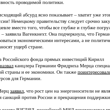
вность проводимой политики.
исходящий абсурд ясно показывает – хватит уже это
сии! Немецкому правительству следует срочно закуп
шевле вместо того, чтобы все глубже и глубже погр
 – заявила Вагенкнехт. Она подчеркнула, что Герм
воваться экономическими интересами, а не полити
аносят ущерб стране.
ва Российского фонда прямых инвестиций Кирилл
назвал
канцлера Германии Фридриха Мерца специа
ой страны и ее экономики. Он также
поинтересовал
урсов для Германии.
 Мерц
заявил
, что рост цен на энергоносители не явл
я санкций против России и прекращения поддержки
а газета ВЗГЛЯД, российский МИД
рекомендовал
гр