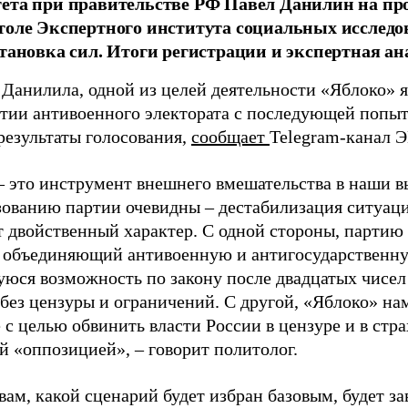
тета при правительстве РФ Павел Данилин на п
толе Экспертного института социальных исслед
становка сил. Итоги регистрации и экспертная ан
 Данилила, одной из целей деятельности «Яблоко» 
ртии антивоенного электората с последующей попыт
результаты голосования,
сообщает
Telegram-канал 
– это инструмент внешнего вмешательства в наши в
зованию партии очевидны – дестабилизация ситуаци
т двойственный характер. С одной стороны, партию
, объединяющий антивоенную и антигосударственну
юся возможность по закону после двадцатых чисел
 без цензуры и ограничений. С другой, «Яблоко» н
 с целью обвинить власти России в цензуре и в стра
й «оппозицией», – говорит политолог.
вам, какой сценарий будет избран базовым, будет за