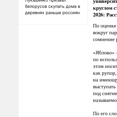
универси
белорусов скупать дома в
круглом с
деревнях раньше россиян
2026: Рас
По оценке
вокруг па
сомнение 
«Яблоко» 
по исполь
этом носи
как рупор
на имеющу
выступать
под снятие
называемо
По его сло