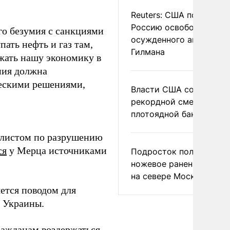
Reuters: США попросил
Россию освободить
го безумия с санкциями
осужденного американ
ать нефть и газ там,
Гилмана
ужать нашу экономику в
ания должна
ческими решениями,
Власти США сообщили 
рекордной смертности 
плотоядной бактерии
листом по разрушению
ся
у Мерца источниками
Подросток получил
ножевое ранение в дра
на севере Москвы
яется поводом для
 Украины.
ажданам воздержаться