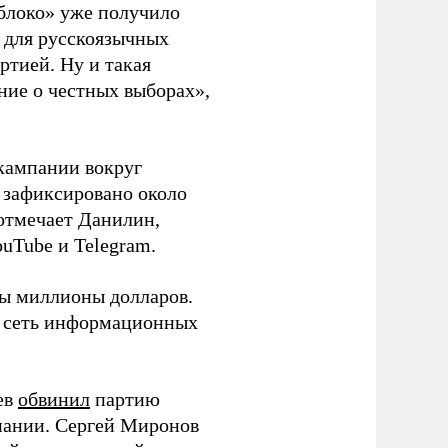
блоко» уже получило
а для русскоязычных
ртией. Ну и такая
ние о честных выборах»,
кампании вокруг
о зафиксировано около
 отмечает Данилин,
ouTube и Telegram.
ны миллионы долларов.
ю сеть информационных
ев
обвинил
партию
пании. Сергей Миронов