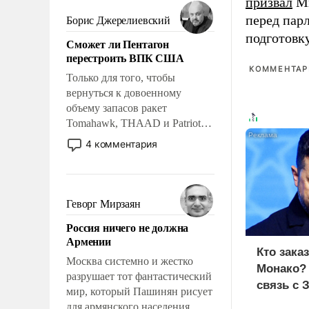
мужественным и твердым под
призвал
Ми
ударами судьбы, брать на себя
перед пар
Борис Джерелиевский
ответственность, помогать
подготовк
Сможет ли Пентагон
слабым, идти вперед и
перестроить ВПК США
адаптироваться.
КОММЕНТАРИ
Только для того, чтобы
вернуться к довоенному
объему запасов ракет
Tomahawk, THAAD и Patriot
США потребуется более трех
4 комментария
лет. Даже небольшая война с
Ираном опустошила
американские арсеналы.
Сложившаяся ситуация
Геворг Мирзаян
означает многолетний период
Россия ничего не должна
уязвимости США, например,
Армении
перед Китаем.
Кто зака
Москва системно и жестко
Монако?
разрушает тот фантастический
связь с 
мир, который Пашинян рисует
для армянского населения.