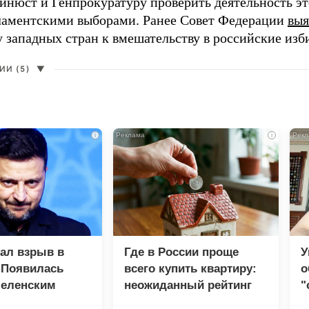
нюст и Генпрокуратуру проверить деятельность э
ламентскими выборами. Ранее Совет Федерации
выя
у западных стран к вмешательству в российские изб
И (5)
▼
i
i
зал взрыв в
Где в России проще
У
 Появилась
всего купить квартиру:
о
Зеленским
неожиданный рейтинг
"
с