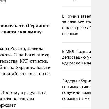
ссии
В Грузии завели дело и
за слов экс-госминист
равительство Германии
о расстреле абхазских
ы спасти экономику
пленных
а из России, заявила
В МВД Польши назвали
ость» Сара Вагенкнехт,
депортацию украинцев
тельства ФРГ, отметив,
идиотской идеей
ойны на Украине» власти
анкций, которые, по её
Лидеры сборной Росси
по гимнастике не
Востоке, в результате
получили визы для
натива поставкам
поездки на ЧЕ
ерждает