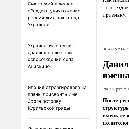
Сикорский призвал
от поездо
обсудить уничтожение
признаку.
российских ракет над
Украиной
Украинские военные
6 АВГУСТА 2
сдались в плен при
освобождении села
Данил
Анискино
вмеша
Япония отреагировала на
Эксперт: В
планы присвоить имя
После рег
Зорге острову
структуры
Курильской гряды
вмешатель
политолог
Лукашенко призвал