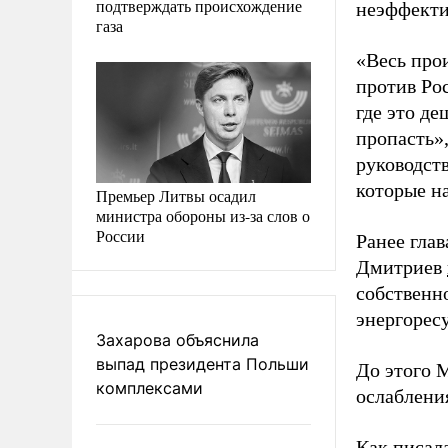
подтверждать происхождение
неэффекти
газа
«Весь про
против Рос
где это де
пропасть»,
руководст
которые н
Премьер Литвы осадил
министра обороны из-за слов о
России
Ранее гла
Дмитриев
собственн
энергорес
Захарова объяснила
выпад президента Польши
До этого
комплексами
ослаблени
Как писал