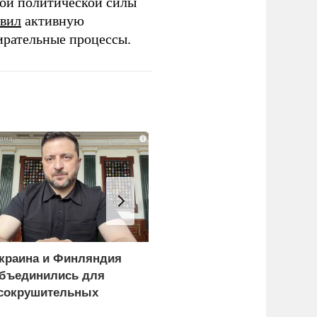
той политической силы
вил
активную
ирательные процессы.
i
краина и Финляндия
«Генерал-провал»: кака
бъединились для
правда выяснилась про
сокрушительных
Драпатого
анкций" против России