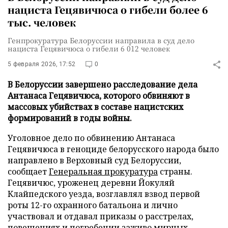
нациста Гецявичюса о гибели более 6
тыс. человек
Генпрокуратура Белоруссии направила в суд дело
нациста Гецявичюса о гибели 6 012 человек
5 февраля 2026, 17:52
0
В Белоруссии завершено расследование дела
Антанаса Гецявичюса, которого обвиняют в
массовых убийствах в составе нацистских
формирований в годы войны.
Уголовное дело по обвинению Антанаса
Гецявичюса в геноциде белорусского народа было
направлено в Верховный суд Белоруссии,
сообщает
Генеральная прокуратура
страны.
Гецявичюс, уроженец деревни Йокуляй
Клайпедского уезда, возглавлял взвод первой
роты 12-го охранного батальона и лично
участвовал и отдавал приказы о расстрелах,
повешениях и погребении заживо мирных