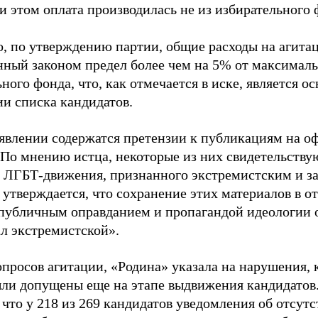
и этом оплата производилась не из избирательного 
о, по утверждению партии, общие расходы на агит
нный законом предел более чем на 5% от максималь
ного фонда, что, как отмечается в иске, является 
ии списка кандидатов.
аявлении содержатся претензии к публикациям на о
 По мнению истца, некоторые из них свидетельству
 ЛГБТ-движения, признанного экстремистским и з
 утверждается, что сохранение этих материалов в о
«публичным оправданием и пропагандой идеологии 
ал экстремистской».
просов агитации, «Родина» указала на нарушения, 
ыли допущены еще на этапе выдвижения кандидатов. 
 что у 218 из 269 кандидатов уведомления об отсу