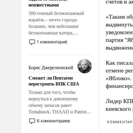
адаптироваться.
счетов и 
неизвестными
500-тонный безэкипажный
«Таким об
корабль – нечто гораздо
выдвинуты
большее, чем небольшие
уведомлени
безэкипажные катера,
партия "Я
применение которых уже
1 комментарий
стало обыденностью. Задача по
выдвижения
созданию такого корабля очень
сложна и амбициозна. Однако
Как писал
и ее реализация радикально
Борис Джерелиевский
отмене ре
поднимет наши боевые
Сможет ли Пентагон
«Яблоко».
возможности.
перестроить ВПК США
финансиро
Только для того, чтобы
вернуться к довоенному
Лидер КП
объему запасов ракет
киевского
Tomahawk, THAAD и Patriot
США потребуется более трех
6 комментариев
КОММЕНТАРИ
лет. Даже небольшая война с
Ираном опустошила