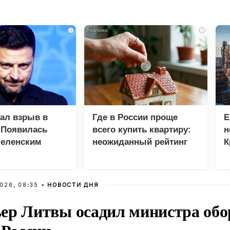
i
i
зал взрыв в
Где в России проще
Е
 Появилась
всего купить квартиру:
н
Зеленским
неожиданный рейтинг
К
с
р
026, 08:35 •
НОВОСТИ ДНЯ
ер Литвы осадил министра обо