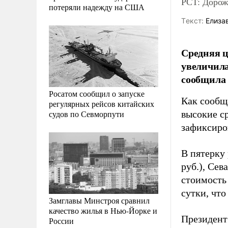
РСТ: Дороже
потеряли надежду на США
Tекст:
Елиза
Средняя ц
увеличила
сообщила 
Росатом сообщил о запуске
Как сообщ
регулярных рейсов китайских
судов по Севморпути
высокие ср
зафиксиров
В пятерку
руб.), Сев
стоимость
сутки, что
Замглавы Минстроя сравнил
качество жилья в Нью-Йорке и
Президент
России