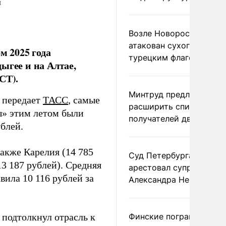
я
Возле Новороссийска
атакован сухогруз под
м 2025 года
турецким флагом
ыгее и на Алтае,
СТ).
Минтруд предложил
 передает
ТАСС
, самые
расширить список
ды» этим летом были
получателей двух пенс
ублей.
акже Карелия (14 785
Суд Петербурга заочно
13 187 рублей). Средняя
арестовал супругу
ила 10 116 рублей за
Александра Невзорова
подтолкнул отрасль к
Финские пограничники