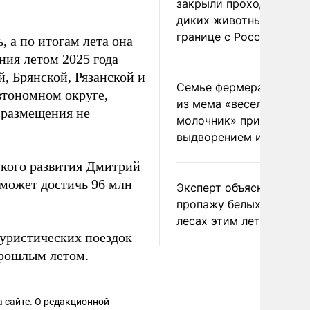
закрыли проходы для
диких животных на
границе с Россией
, а по итогам лета она
ния летом 2025 года
, Брянской, Рязанской и
Семье фермера Уолкер
втономном округе,
из мема «веселый
 размещения не
молочник» пригрозили
выдворением из Росси
ского развития Дмитрий
у может достичь 96 млн
Эксперт объяснил
пропажу белых грибов 
лесах этим летом
туристических поездок
прошлым летом.
 сайте. О редакционной