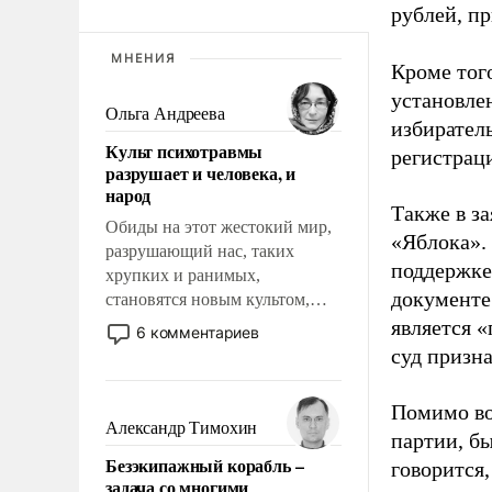
рублей, пр
МНЕНИЯ
Кроме тог
установле
Ольга Андреева
избиратель
Культ психотравмы
регистрац
разрушает и человека, и
народ
Также в з
Обиды на этот жестокий мир,
«Яблока».
разрушающий нас, таких
поддержке
хрупких и ранимых,
документе
становятся новым культом,
постепенно вытесняя и
является 
6 комментариев
отменяя традиционное
суд призн
требование к человеку – быть
мужественным и твердым под
Помимо во
ударами судьбы, брать на себя
Александр Тимохин
партии, б
ответственность, помогать
Безэкипажный корабль –
говорится,
слабым, идти вперед и
задача со многими