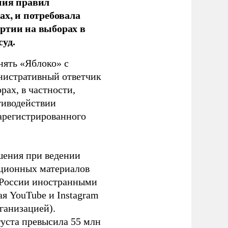
ния правил
ах, и потребовала
ртии на выборах в
уд.
нять «Яблоко» с
инистративный ответчик
ах, в частности,
тиводействии
зарегистрированного
шения при ведении
ационных материалов
в России иностранными
я YouTube и Instagram
ганизацией).
густа превысила 55 млн