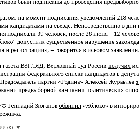
активов были подписаны до проведения предвыборног
разом, на момент подписания уведомлений 218 чело
ми кандидатами на съезде. Непосредственно в дни 
я подписали 39 человек, после 28 июня – 12 челов
блоко" допустила существенное нарушение законода
 и регистрации», – говорится в исковом заявлении
а газета ВЗГЛЯД, Верховный суд России
получил
ис
гистрации федерального списка кандидатов в депут
 Председатель партии «Родина» Алексей Журавлев
з
вании предвыборной кампании политических оппо
РФ Геннадий Зюганов
обвинил
«Яблоко» в игнорир
 режима.
И (0)
▼