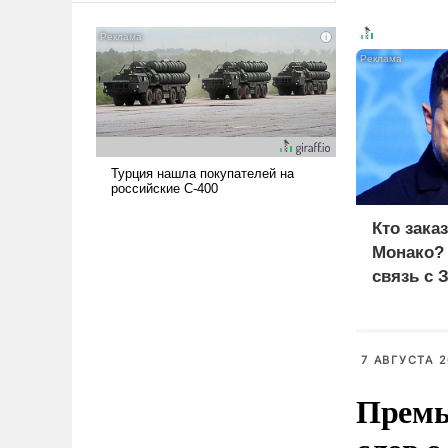
американские арсеналы.
Сложившаяся ситуация
означает многолетний период
уязвимости США, например,
перед Китаем.
Кто зака
Монако?
связь с 
7 АВГУСТА 2
Премь