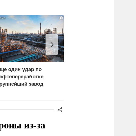
i
ще один удар по
Украина и Финляндия
ефтепереработке.
объединились для
рупнейший завод
"сокрушительных
траны прекратил
санкций" против России
аботу
роны из-за