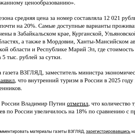
ржанному ценообразованию».
езона средняя цена за номер составляла 12 021 рубль
 почти на 20%. Самые доступные варианты прожива
ены в Забайкальском крае, Курганской, Ульяновской
бластях, а также в Мордовии, Ханты-Мансийском а
кой области и Республике Марий Эл, где стоимость
5 тыс. рублей за сутки.
а газета ВЗГЛЯД, заместитель министра экономиче
заявил
, что внутренний туризм в России в 2025 год
енников.
 России Владимир Путин
отметил
, что количество 
ев по России увеличилось на 18% по сравнению с 
омментировать материалы газеты ВЗГЛЯД,
зарегистрировавшись
на