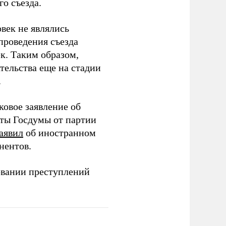
о съезда.
век не являлись
проведения съезда
ек. Таким образом,
тельства еще на стадии
.
ковое заявление об
аты Госдумы от партии
аявил
об иностранном
нентов.
овании преступлений