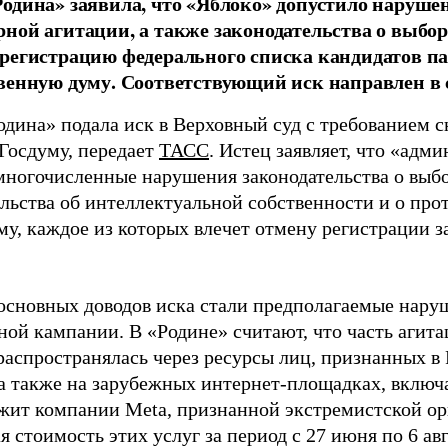
одина» заявила, что «Яблоко» допустило наруше
ной агитации, а также законодательства о выбор
регистрацию федерального списка кандидатов па
венную думу. Соответствующий иск направлен в с
одина» подала иск в Верховный суд с требованием с
 Госдуму, передает
ТАСС
. Истец заявляет, что «адм
многочисленные нарушения законодательства о выбор
ельства об интеллектуальной собственности и о про
му, каждое из которых влечет отмену регистрации 
основных доводов иска стали предполагаемые нару
ной кампании. В «Родине» считают, что часть агит
распространялась через ресурсы лиц, признанных 
 а также на зарубежных интернет-площадках, включа
жит компании Meta, признанной экстремистской ор
 стоимость этих услуг за период с 27 июня по 6 ав