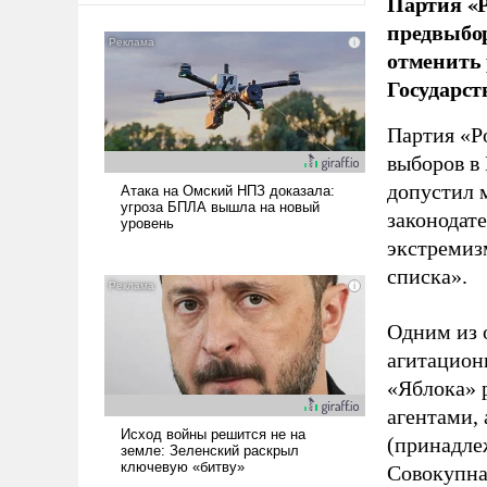
Партия «Р
предвыбор
отменить 
Государст
Партия «Р
выборов в
допустил 
законодат
экстремиз
списка».
Одним из 
агитацион
«Яблока» 
агентами,
(принадле
Совокупная