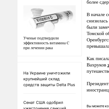
более сде
В начале с
снизилась
были замеч
Томской о
Ученые подтвердили
Оренбургс
эффективность витамина C
превышала 
при лечении рака
Как писал
Вахруков
путешеств
На Украине уничтожили
крупнейший склад
Президент
средств защиты Delta Plus
иностранц
Сенат США одобрил
Вы можете к
ужесточение санкций