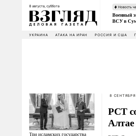
8 августа, суббота
Новость ч
Военный эк
ВСУ в Сум
УКРАИНА
АТАКА НА ИРАН
РОССИЯ И США
8 СЕНТЯБРЯ
РСТ с
Алтае
Три исламских государства