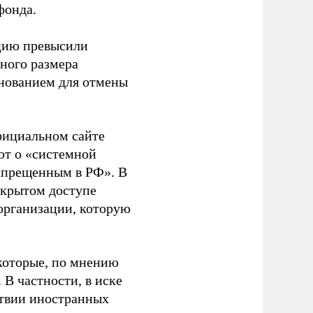
фонда.
ацию превысили
ного размера
основанием для отмены
фициальном сайте
ют о «системной
апрещенным в РФ». В
ткрытом доступе
организации, которую
которые, по мнению
В частности, в иске
тствии иностранных