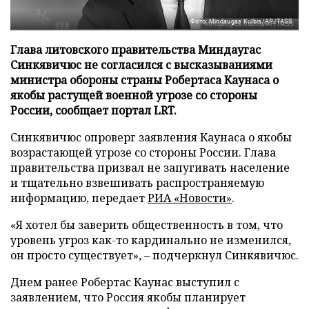
Фото: Mindaugas Kulbis/AP/TASS
Глава литовского правительства Миндаугас
Синкявичюс не согласился с высказываниями
министра обороны страны Робертаса Каунаса о
якобы растущей военной угрозе со стороны
России, сообщает портал LRT.
Синкявичюс опроверг заявления Каунаса о якобы
возрастающей угрозе со стороны России. Глава
правительства призвал не запугивать население
и тщательно взвешивать распространяемую
информацию, передает
РИА «Новости»
.
«Я хотел бы заверить общественность в том, что
уровень угроз как-то кардинально не изменился,
он просто существует», – подчеркнул Синкявичюс.
Днем ранее Робертас Каунас выступил с
заявлением, что Россия якобы планирует