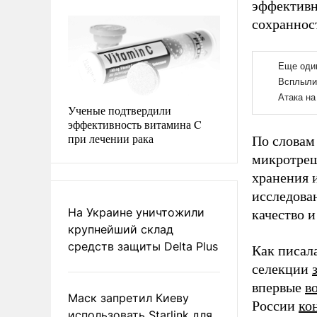
эффективн
сохраннос
Ученые подтвердили
эффективность витамина C
при лечении рака
По словам
микротрещ
хранения 
исследован
На Украине уничтожили
качество 
крупнейший склад
средств защиты Delta Plus
Как писал
селекции
впервые
в
Маск запретил Киеву
России
ко
использовать Starlink для