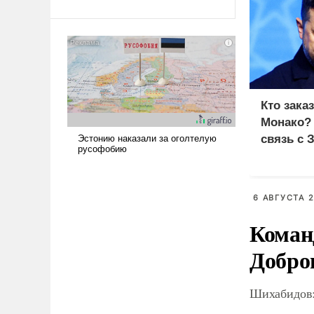
Ираном опустошила
американские арсеналы.
Сложившаяся ситуация
означает многолетний период
уязвимости США, например,
перед Китаем.
Кто зака
Монако?
связь с 
6 АВГУСТА 2
Коман
Добро
Шихабидов: