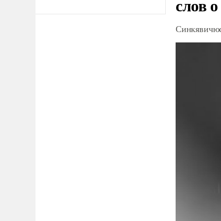
слов о
Синкявичюс