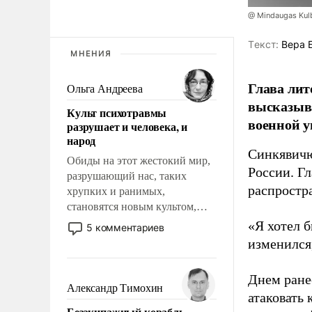
@ Mindaugas Kul
Tекст:
Вера 
МНЕНИЯ
Глава лит
Ольга Андреева
высказыв
Культ психотравмы
военной у
разрушает и человека, и
народ
Синкявичю
Обиды на этот жестокий мир,
России. Гл
разрушающий нас, таких
распростр
хрупких и ранимых,
становятся новым культом,
постепенно вытесняя и
«Я хотел б
5 комментариев
отменяя традиционное
изменился
требование к человеку – быть
мужественным и твердым под
Днем ране
ударами судьбы, брать на себя
Александр Тимохин
атаковать
ответственность, помогать
Безэкипажный корабль –