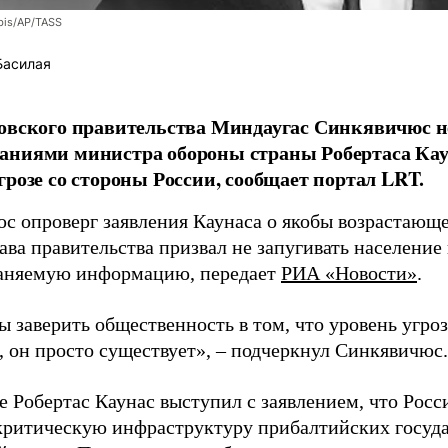
bis/AP/TASS
Басилая
овского правительства Миндаугас Синкявичюс не
аниями министра обороны страны Робертаса Кау
грозе со стороны России, сообщает портал LRT.
с опроверг заявления Каунаса о якобы возрастающе
ава правительства призвал не запугивать население
аняемую информацию, передает
РИА «Новости»
.
ы заверить общественность в том, что уровень угро
, он просто существует», – подчеркнул Синкявичюс.
е Робертас Каунас выступил с заявлением, что Росс
 критическую инфраструктуру прибалтийских госуда