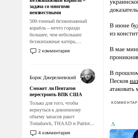
слабым, идти вперед и
украинско
задача со многими
адаптироваться.
доказатель
неизвестными
500-тонный безэкипажный
В июне бу
корабль – нечто гораздо
из консти
большее, чем небольшие
безэкипажные катера,
применение которых уже
В мае мин
2 комментария
стало обыденностью. Задача по
проникнов
созданию такого корабля очень
сложна и амбициозна. Однако
В прошлом
и ее реализация радикально
Борис Джерелиевский
Песков
на
поднимет наши боевые
Сможет ли Пентагон
атаковать
возможности.
перестроить ВПК США
Только для того, чтобы
КОММЕНТАРИ
вернуться к довоенному
объему запасов ракет
Tomahawk, THAAD и Patriot
США потребуется более трех
4 комментария
лет. Даже небольшая война с