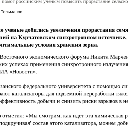
 помог российским ученым повысить прорастание сельско
 Тельманов
е ученые добились увеличения прорастания сем
ний на Курчатовском синхротронном источнике, 
птимальные условия хранения зерна.
 Восточного экономического форума Никита Марчен
ких успехах применения синхротронного излучения 
ИА «Новости»
.
занского федерального университета с помощью с
вают катализаторы для подземной переработки тяже
эффективность добычи и снизить риски взрывов в н
 отметил: «Мы смотрим, как идет эта химическая 
'подкручивая' состав этого катализатора, можем до