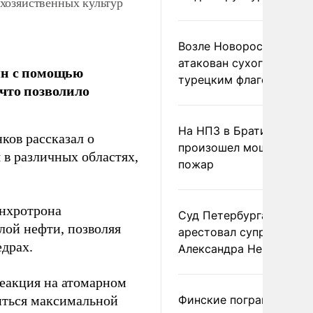
хозяйственных культур
Возле Новороссийска
атакован сухогруз под
ян с помощью
турецким флагом
что позволило
На НПЗ в Братиславе
ков рассказал о
произошел мощный
в различных областях,
пожар
инхротрона
Суд Петербурга заочно
лой нефти, позволяя
арестовал супругу
едрах.
Александра Невзорова
реакция на атомарном
биться максимальной
Финские пограничники