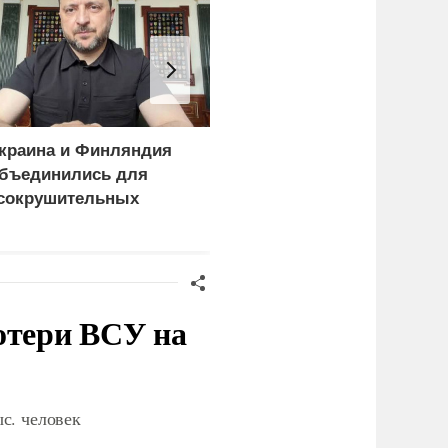
краина и Финляндия
Киев становится
бъединились для
непригодным для
сокрушительных
жизни: печальный
анкций" против России
рейтинг
отери ВСУ на
с. человек