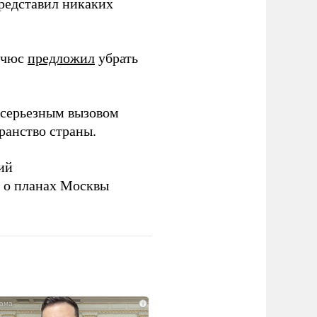
представил никаких
ичюс
предложил
убрать
серьезным вызовом
ранство страны.
ий
а о планах Москвы
i