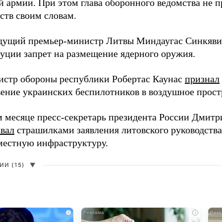
й армии. При этом глава оборонного ведомства не 
ств своим словам.
дущий премьер-министр Литвы Миндаугас Синкяв
туции запрет на размещение ядерного оружия.
истр обороны республики Робертас Каунас
признал
ение украинских беспилотников в воздушное прост
 месяце пресс-секретарь президента России Дмитр
звал
страшилками заявления литовского руководств
 местную инфраструктуру.
И (15)
▼
i
i