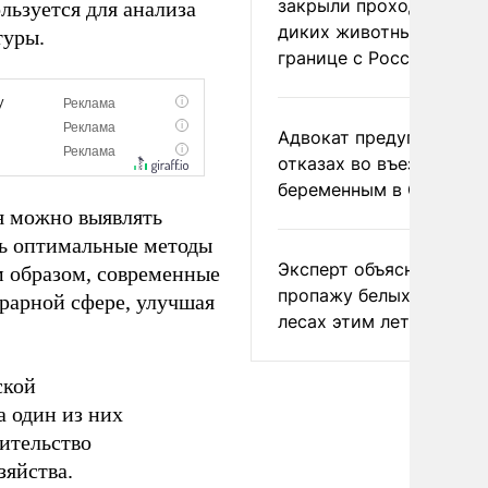
закрыли проходы для
льзуется для анализа
диких животных на
туры.
границе с Россией
Адвокат предупредил о
отказах во въезде
беременным в США
я можно выявлять
ть оптимальные методы
Эксперт объяснил
м образом, современные
пропажу белых грибов 
грарной сфере, улучшая
лесах этим летом
ской
 один из них
ительство
зяйства.