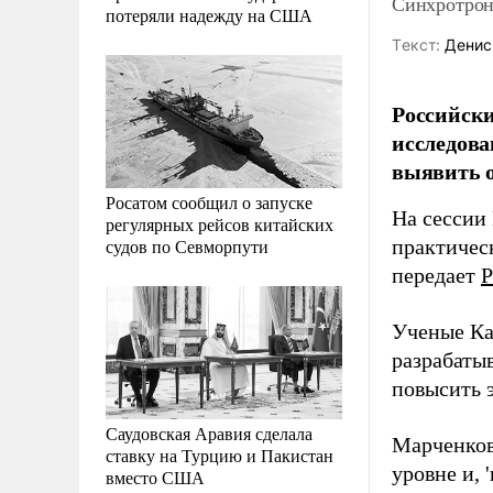
Синхротрон
потеряли надежду на США
Tекст:
Денис
Российски
исследова
выявить о
Росатом сообщил о запуске
На сессии
регулярных рейсов китайских
судов по Севморпути
практичес
передает
Р
Ученые Ка
разрабаты
повысить 
Саудовская Аравия сделала
Марченков
ставку на Турцию и Пакистан
уровне и, 
вместо США