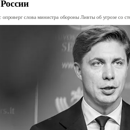
 России
 опроверг слова министра обороны Ливты об угрозе со с