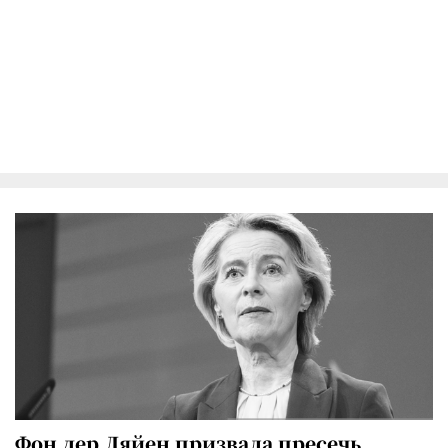
Фон дер Ляйен призвала пресечь