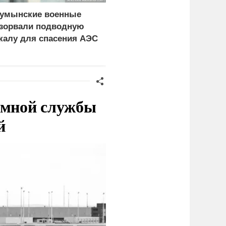
умынские военные
Европу шантажируют
зорвали подводную
нашествием африканце
калу для спасения АЭС
емной службы
й