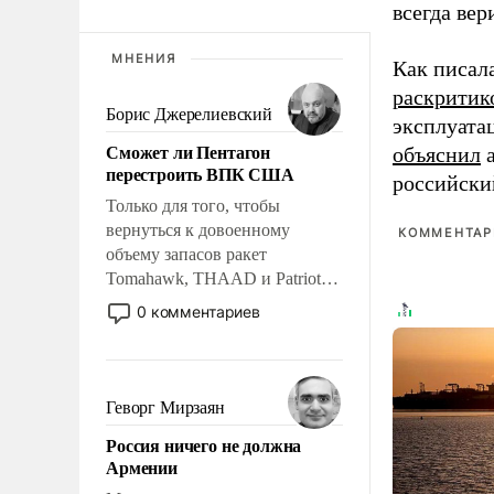
всегда вер
МНЕНИЯ
Как писал
раскритик
Борис Джерелиевский
эксплуата
Сможет ли Пентагон
объяснил
а
перестроить ВПК США
российски
Только для того, чтобы
вернуться к довоенному
КОММЕНТАРИ
объему запасов ракет
Tomahawk, THAAD и Patriot
США потребуется более трех
0 комментариев
лет. Даже небольшая война с
Ираном опустошила
американские арсеналы.
Сложившаяся ситуация
Геворг Мирзаян
означает многолетний период
Россия ничего не должна
уязвимости США, например,
Армении
перед Китаем.