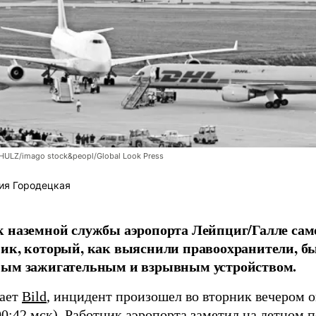
LZ/imago stock&peopl/Global Look Press
ия Городецкая
 наземной службы аэропорта Лейпциг/Галле сам
ик, который, как выяснили правоохранители, б
ным зажигательным и взрывным устройством.
щает
Bild
, инцидент произошел во вторник вечером о
00:42 мск). Работник аэропорта заметил на летном 