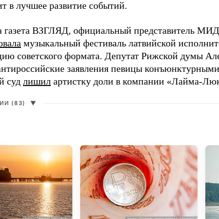
ит в лучшее развитие событий.
а газета ВЗГЛЯД, официальный представитель МИД
овала
музыкальный фестиваль латвийской исполнит
цию советского формата. Депутат Рижской думы Ал
нтироссийские заявления певицы конъюнктурными
й суд
лишил
артистку доли в компании «Лайма-Люк
И (83)
▼