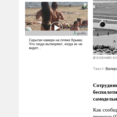
псевдонаучной фантастики,
стало всерьез обсуждаемой
идеей.
@ ECKEHARD SCHU
Tекст:
Валер
Сотрудник
беспилотн
самодель
Как сооб
времени (