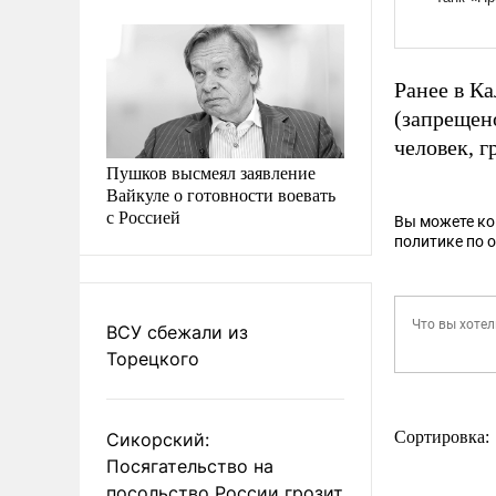
Ранее в К
(запрещен
человек, 
Пушков высмеял заявление
Вайкуле о готовности воевать
с Россией
Вы можете к
политике по 
ВСУ сбежали из
Торецкого
Сортировка:
Сикорский:
Посягательство на
посольство России грозит