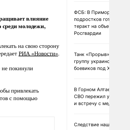
ФСБ: В Приморье трое
аращивает влияние
подростков готовили
о среди молодежи,
теракт на объекте
Росгвардии
лекать на свою сторону
ередает
РИА «Новости»
.
Танк «Прорыв» уничто
группу украинских
е не покинули
боевиков под Харьково
В Горном Алтае участн
тобы привлекать
СВО пережил удар мол
нтов с помощью
и встречу с медведем
Следствие нашло новы