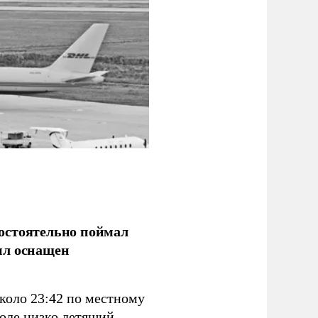
остоятельно поймал
ыл оснащен
коло 23:42 по местному
поле низко летящий