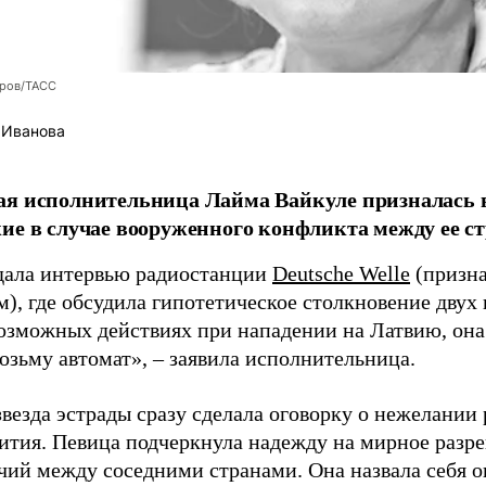
оров/ТАСС
 Иванова
я исполнительница Лайма Вайкуле призналась в
ие в случае вооруженного конфликта между ее ст
дала интервью радиостанции
Deutsche Welle
(призна
), где обсудила гипотетическое столкновение двух 
возможных действиях при нападении на Латвию, она
возьму автомат», – заявила исполнительница.
везда эстрады сразу сделала оговорку о нежелании
ития. Певица подчеркнула надежду на мирное раз
чий между соседними странами. Она назвала себя 