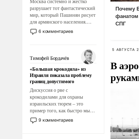
Москва системно и жестко
разрушает тот фантастический
Почему Б
мир, который Пашинян рисует
фанатом
для армянского населения.
СПГ
Мир, где этому населению все
6 комментариев
должны просто по
определению, где его
политические прожекты будут
5 АВГУСТА 2
беспрекословно оплачиваться
Тимофей Бордачёв
В аэр
за счет российских
«Большая крокодила» из
налогоплательщиков и где за
рукам
Израиля показала проблему
свои поступки не нужно
границ допустимого
отвечать.
Дискуссия о рве с
крокодилами для охраны
израильских тюрем – это
пример того, как быстро мы
двигаемся по пути
9 комментариев
революционных изменений.
То, что несколько лет назад
было образом для