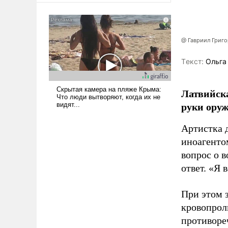
@ Гавриил Григ
Tекст:
Ольга
Латвийска
руки оруж
Артистка 
иноагентом
вопрос о 
ответ. «Я 
При этом з
кровопрол
противоре