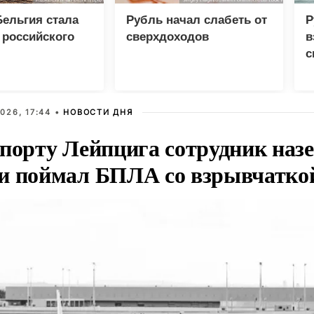
ельгия стала
Рубль начал слабеть от
Р
 российского
сверхдоходов
в
с
026, 17:44 •
НОВОСТИ ДНЯ
опорту Лейпцига сотрудник наз
и поймал БПЛА со взрывчатко