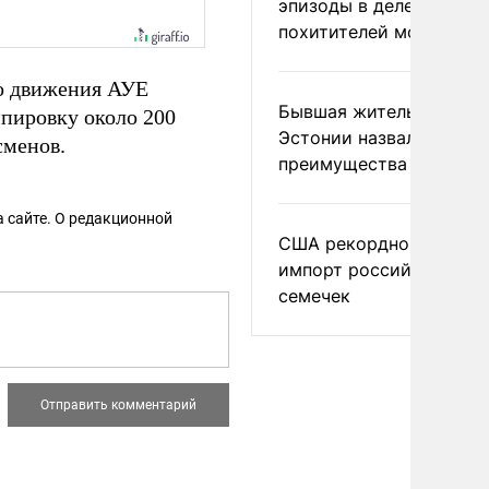
эпизоды в деле
похитителей москвичек
го движения АУЕ
Бывшая жительница
ппировку около 200
Эстонии назвала главн
сменов.
преимущества России
 сайте. О редакционной
США рекордно нарасти
импорт российских
семечек