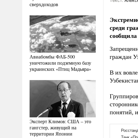
Tекст:
Алекс
сверхдоходов
Экстремис
среди гра
сообщила 
Запрещенн
Авиабомбы ФАБ-500
граждан У
уничтожили подземную базу
украинских «Птиц Мадьяра»
В их вовле
Узбекиста
Группиров
сторонник
понятий, 
Эксперт Климов: США – это
гангстер, живущий на
территории Японии