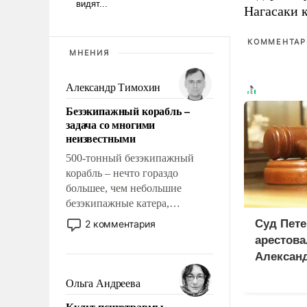
Нагасаки 
КОММЕНТАРИ
МНЕНИЯ
Александр Тимохин
Безэкипажный корабль –
задача со многими
неизвестными
500-тонный безэкипажный
корабль – нечто гораздо
большее, чем небольшие
безэкипажные катера,
применение которых уже
Суд Пете
2 комментария
стало обыденностью. Задача по
арестова
созданию такого корабля очень
Алексан
сложна и амбициозна. Однако
и ее реализация радикально
Ольга Андреева
поднимет наши боевые
Культ психотравмы