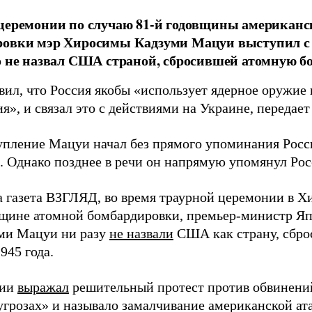
церемонии по случаю 81-й годовщины американс
ровки мэр Хиросимы Кадзуми Мацуи выступил с 
о не назвал США страной, сбросившей атомную бо
вил, что Россия якобы «использует ядерное оружие 
я», и связал это с действиями на Украине, передае
упление Мацуи начал без прямого упоминания Росс
. Однако позднее в речи он напрямую упомянул Ро
а газета ВЗГЛЯД, во время траурной церемонии в 
вщине атомной бомбардировки, премьер-министр Яп
ми Мацуи ни разу
не назвали
США как страну, сбро
1945 года.
сии
выражал
решительный протест против обвинений
угрозах» и называло замалчивание американской ат