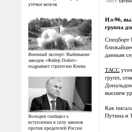
Tекст:
Евгени
утечки мозгов
Ил-96, вы
группа дл
Спецборт 
ближайшее
Военный эксперт: Выбивание
данным сер
заводов «Файер Пойнт»
подрывает стратегию Киева
ТАСС
уточ
групп, от
Дональдом
высшем ур
Как писал
Путина и 
Володин сообщил о
вступлении в силу законов
против предателей России