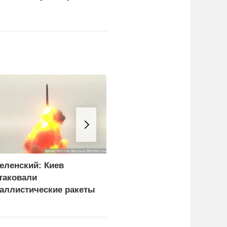
еленский: Киев
Кулеба назвал
таковали
нападения на украинцев
аллистические ракеты
в Польше «только
 115 беспилотников
началом»