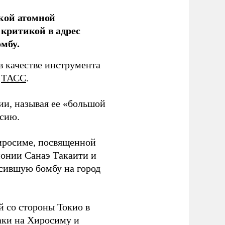
кой атомной
критикой в адрес
мбу.
в качестве инструмента
т
ТАСС
.
ии, называя ее «большой
ссию.
Хиросиме, посвященной
онии Санаэ Такаити и
сившую бомбу на город
 со стороны Токио в
аки на Хиросиму и