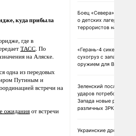
Боец «Севера» рассказ
идже, куда прибыла
о детских лагерях
террористов на Украин
ридже, где в
ередает
ТАСС
. По
«Герань-4 сикер» пора
азначения на Аляске.
сухогруз с западным
оружием для ВСУ
ся одна из передовых
иром Путиным и
Зеленский после ночны
оординацией встречи на
ударов потребовал у
Запада новые ракеты д
различных ЗРК
е ожидания
от встречи
Украинские дроны