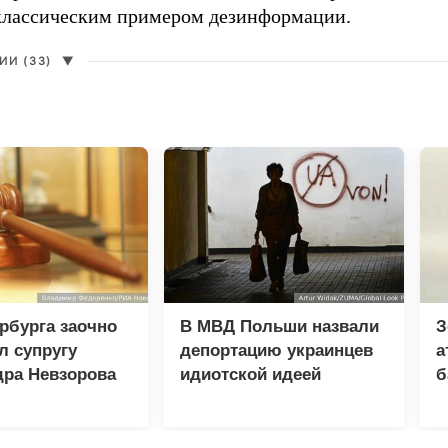
классическим примером дезинформации.
И (33)
▼
рбурга заочно
В МВД Польши назвали
З
л супругу
депортацию украинцев
а
дра Невзорова
идиотской идеей
б
и