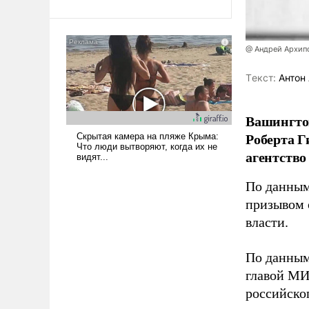
Ираном опустошила
американские арсеналы.
Сложившаяся ситуация
@ Андрей Архип
означает многолетний период
уязвимости США, например,
Tекст:
Антон 
перед Китаем.
Вашингто
Роберта Г
агентство
По данны
призывом 
власти.
По данным
главой МИ
российско