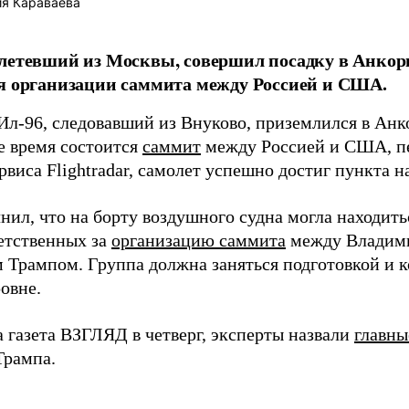
я Караваева
летевший из Москвы, совершил посадку в Анкор
я организации саммита между Россией и США.
Ил-96, следовавший из Внуково, приземлился в Анко
 время состоится
саммит
между Россией и США, п
виса Flightradar, самолет успешно достиг пункта н
нил, что на борту воздушного судна могла находить
ветственных за
организацию саммита
между Владим
 Трампом. Группа должна заняться подготовкой и к
овне.
а газета ВЗГЛЯД в четверг, эксперты назвали
главны
Трампа.