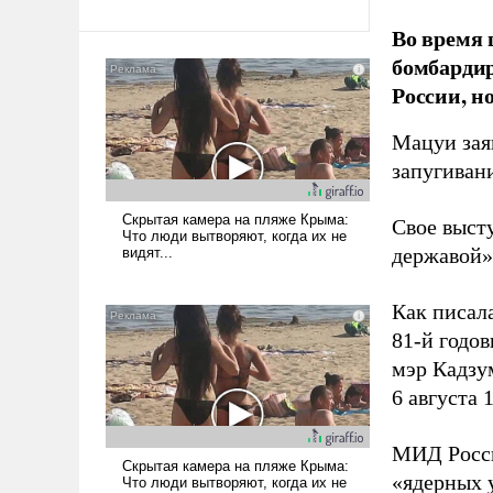
Во время 
бомбарди
России, н
Мацуи зая
запугивани
Свое выст
державой»
Как писал
81-й годо
мэр Кадзу
6 августа 
МИД Рос
«ядерных 