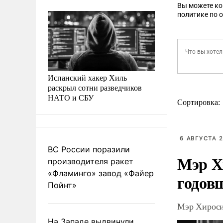
Вы можете к
политике по 
Испанский хакер Хиль
раскрыл сотни разведчиков
НАТО и СБУ
Сортировка:
6 АВГУСТА 2
ВС России поразили
Мэр Х
производителя ракет
«Фламинго» завод «Файер
годов
Пойнт»
Мэр Хироси
На Западе выдвинули