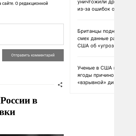
уничтожили друг друга
 сайте. О редакционной
из-за ошибок оператор
Британцы подняли на
смех данные разведки
США об «угрозе России
Ученые в США назвали 
ягоды причиной
«взрывной» диареи
России в
овки