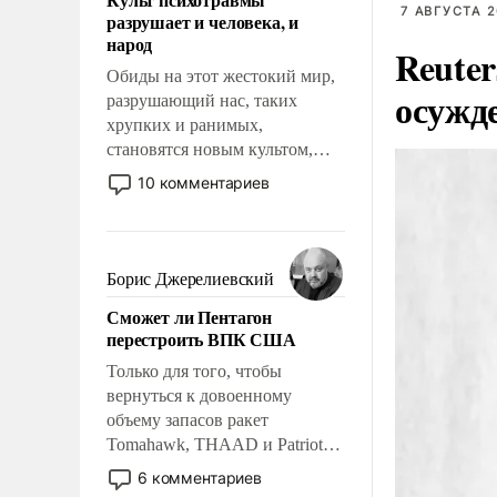
возможности.
7 АВГУСТА 2
разрушает и человека, и
народ
Reute
Обиды на этот жестокий мир,
осужд
разрушающий нас, таких
хрупких и ранимых,
становятся новым культом,
постепенно вытесняя и
10 комментариев
отменяя традиционное
требование к человеку – быть
мужественным и твердым под
ударами судьбы, брать на себя
Борис Джерелиевский
ответственность, помогать
Сможет ли Пентагон
слабым, идти вперед и
перестроить ВПК США
адаптироваться.
Только для того, чтобы
вернуться к довоенному
объему запасов ракет
Tomahawk, THAAD и Patriot
США потребуется более трех
6 комментариев
лет. Даже небольшая война с