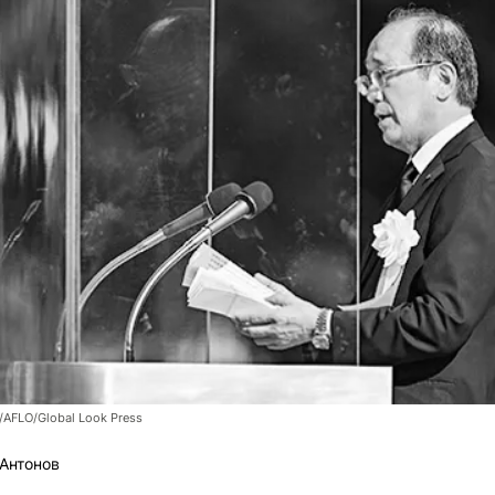
/AFLO/Global Look Press
Антонов