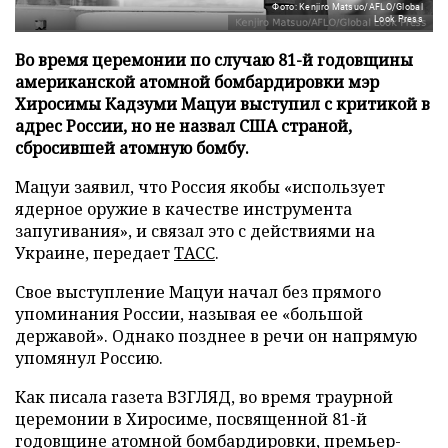
Фото: Kenjiro Matsuo/AFLO/Global
Look Press
Во время церемонии по случаю 81-й годовщины
американской атомной бомбардировки мэр
Хиросимы Кадзуми Мацуи выступил с критикой в
адрес России, но не назвал США страной,
сбросившей атомную бомбу.
Мацуи заявил, что Россия якобы «использует
ядерное оружие в качестве инструмента
запугивания», и связал это с действиями на
Украине, передает
ТАСС
.
Свое выступление Мацуи начал без прямого
упоминания России, называя ее «большой
державой». Однако позднее в речи он напрямую
упомянул Россию.
Как писала газета ВЗГЛЯД, во время траурной
церемонии в Хиросиме, посвященной 81-й
годовщине атомной бомбардировки, премьер-