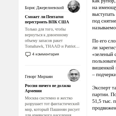
как рупор
мужественным и твердым под
ударами судьбы, брать на себя
на имеющу
Борис Джерелиевский
ответственность, помогать
выступать
Сможет ли Пентагон
слабым, идти вперед и
под снятие
перестроить ВПК США
адаптироваться.
называемо
Только для того, чтобы
вернуться к довоенному
По его сло
объему запасов ракет
Tomahawk, THAAD и Patriot
ли зареги
США потребуется более трех
«зеленый 
4 комментария
лет. Даже небольшая война с
пользовате
Ираном опустошила
вишенкой 
американские арсеналы.
– подчерк
Сложившаяся ситуация
Геворг Мирзаян
означает многолетний период
Россия ничего не должна
уязвимости США, например,
Эксперт т
Армении
перед Китаем.
партии. П
Москва системно и жестко
51,5 тыс.
разрушает тот фантастический
продвижени
мир, который Пашинян рисует
для армянского населения.