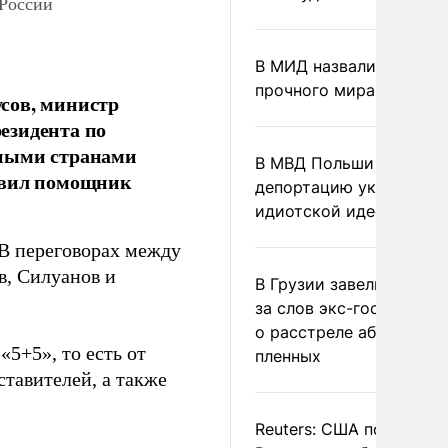
 России
В МИД назвали условия
прочного мира на Укра
сов, министр
езидента по
жными странами
В МВД Польши назвали
явил помощник
депортацию украинцев
идиотской идеей
 В переговорах между
в, Силуанов и
В Грузии завели дело и
за слов экс-госминист
о расстреле абхазских
5+5», то есть от
пленных
ставителей, а также
Reuters: США попросил