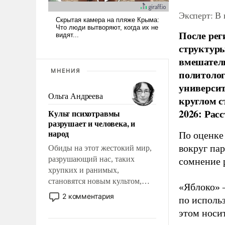
Эксперт: В
После рег
структуры
вмешатель
МНЕНИЯ
политолог
универси
Ольга Андреева
круглом с
2026: Рас
Культ психотравмы
разрушает и человека, и
народ
По оценке
вокруг па
Обиды на этот жестокий мир,
разрушающий нас, таких
сомнение 
хрупких и ранимых,
становятся новым культом,
«Яблоко» 
постепенно вытесняя и
2 комментария
по исполь
отменяя традиционное
этом носи
требование к человеку – быть