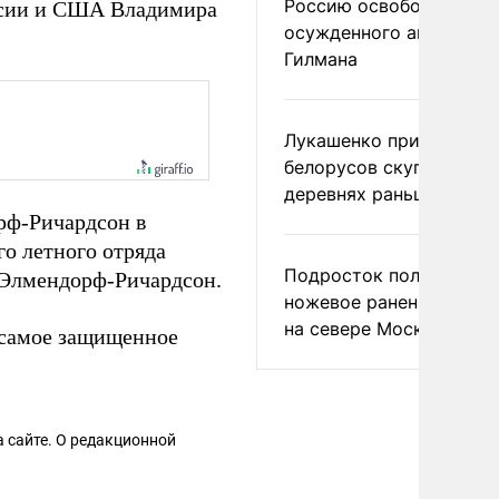
Россию освободить
оссии и США Владимира
осужденного американ
Гилмана
Лукашенко призвал
белорусов скупать дом
деревнях раньше росси
рф-Ричардсон в
о летного отряда
Подросток получил
 Элмендорф-Ричардсон.
ножевое ранение в дра
на севере Москвы
 самое защищенное
 сайте. О редакционной