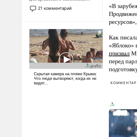
«В зарубе
Мир, где политические
21 комментарий
прожекты будут безусловно
Продвижен
оплачиваться за счет
ресурсов»,
российских
налогоплательщиков и где
Как писал
Еревану за свои поступки не
«Яблоко» 
нужно отвечать.
призвал
Ми
перед пар
подготовк
КОММЕНТАРИ