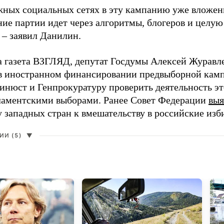
жных социальных сетях в эту кампанию уже вложе
ие партии идет через алгоритмы, блогеров и целу
 – заявил Данилин.
а газета ВЗГЛЯД, депутат Госдумы Алексей Журавл
в иностранном финансировании предвыборной кам
нюст и Генпрокуратуру проверить деятельность э
ламентскими выборами. Ранее Совет Федерации
выя
у западных стран к вмешательству в российские изб
И (5)
▼