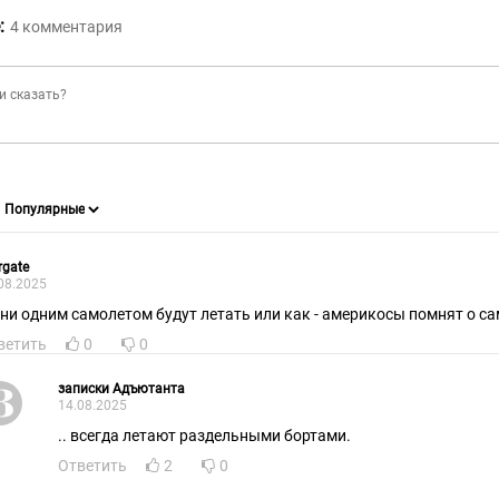
:
4
комментария
rgate
08.2025
они одним самолетом будут летать или как - америкосы помнят о са
ветить
0
0
записки Адъютанта
14.08.2025
.. всегда летают раздельными бортами.
Ответить
2
0