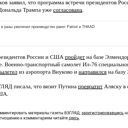
ков заявил, что программа встречи президентов Р
Дональда Трампа уже
согласована
.
резидентов России и США
пройдет
на базе Элмендо
. Военно-транспортный самолет Ил-76 специальног
вылетел
из аэропорта Внуково и
направился
на базу
ГЛЯД писала, что визит Путина
превратит
Аляску в
ША.
омментировать материалы газеты ВЗГЛЯД,
зарегистрировавшись
на
отношению к комментариям читайте
здесь
.