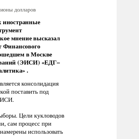
лионы долларов
х иностранные
струмент
кое мнение высказал
нт Финансового
рошедшем в Москве
ований (ЭИСИ) «ЕДГ–
алитика» .
является консолидация
кой поставить под
ЭИСИ.
ыборы. Цели кукловодов
и, сам процесс при
 намерены использовать