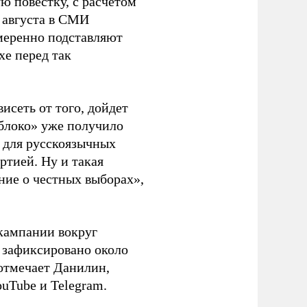
ю повестку, с расчетом
 августа в СМИ
амеренно подставляют
хе перед так
висеть от того, дойдет
блоко» уже получило
а для русскоязычных
ртией. Ну и такая
ние о честных выборах»,
кампании вокруг
о зафиксировано около
 отмечает Данилин,
ouTube и Telegram.