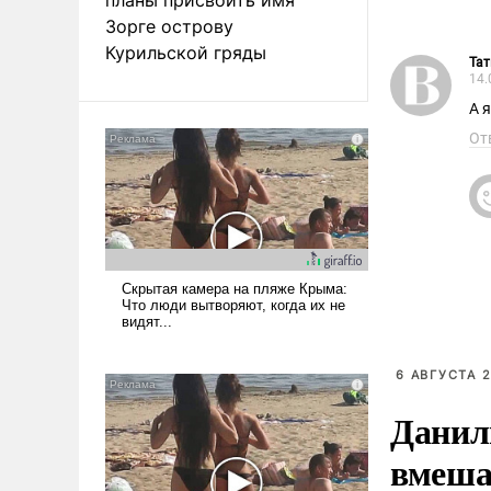
Зорге острову
Курильской гряды
Та
14.
А 
От
6 АВГУСТА 2
Данил
вмеша