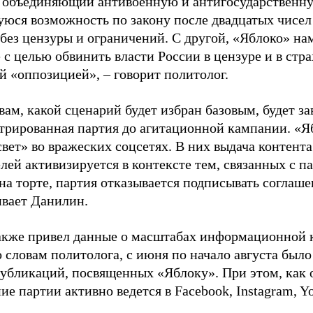
, объединяющий антивоенную и антигосударственну
юся возможность по закону после двадцатых чисел
 без цензуры и ограничений. С другой, «Яблоко» н
 с целью обвинить власти России в цензуре и в стра
й «оппозицией», – говорит политолог.
вам, какой сценарий будет избран базовым, будет за
стрированная партия до агитационной кампании. «Я
свет» во вражеских соцсетях. В них выдача контент
лей активизируется в контексте тем, связанных с па
на торте, партия отказывается подписывать соглаше
ивает Данилин.
акже привел данные о масштабах информационной 
о словам политолога, с июня по начало августа был
 публикаций, посвященных «Яблоку». При этом, как
е партии активно ведется в Facebook, Instagram, Y