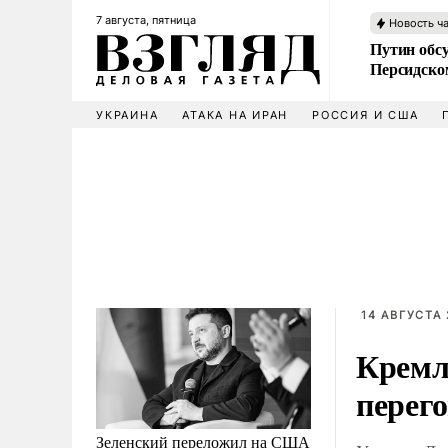
7 августа, пятница
Новость ч
Путин обс
Персидско
УКРАИНА
АТАКА НА ИРАН
РОССИЯ И США
14 АВГУСТА 
Кремль
перег
Зеленский переложил на США