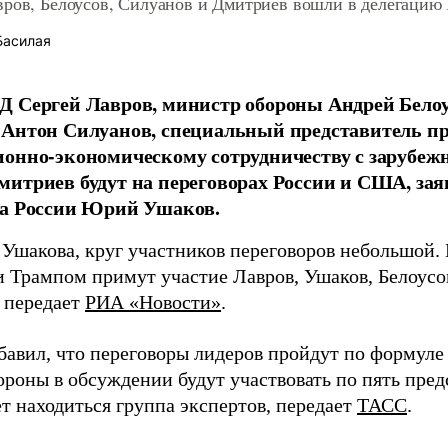
вров, Белоусов, Силуанов и Дмитриев вошли в делегацию
Басилая
 Сергей Лавров, министр обороны Андрей Белоу
Антон Силуанов, специальный представитель пр
ионно-экономическому сотрудничеству с зарубе
итриев будут на переговорах России и США, за
та России Юрий Ушаков.
 Ушакова, круг участников переговоров небольшой.
 Трампом примут участие Лавров, Ушаков, Белоусо
 передает
РИА «Новости»
.
авил, что переговоры лидеров пройдут по формуле «
роны в обсуждении будут участвовать по пять пред
т находиться группа экспертов, передает
ТАСС
.