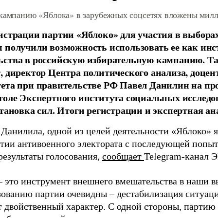
 кампанию «Яблока» в зарубежных соцсетях вложены мил
истрации партии «Яблоко» для участия в выбора
 получили возможность использовать ее как ин
ства в российскую избирательную кампанию. Та
, директор Центра политического анализа, доце
тета при правительстве РФ Павел Данилин на п
толе Экспертного института социальных исслед
становка сил. Итоги регистрации и экспертная ан
 Данилила, одной из целей деятельности «Яблоко» 
ртии антивоенного электората с последующей попыт
результаты голосования,
сообщает
Telegram-канал 
– это инструмент внешнего вмешательства в наши в
зованию партии очевидны – дестабилизация ситуаци
т двойственный характер. С одной стороны, партию