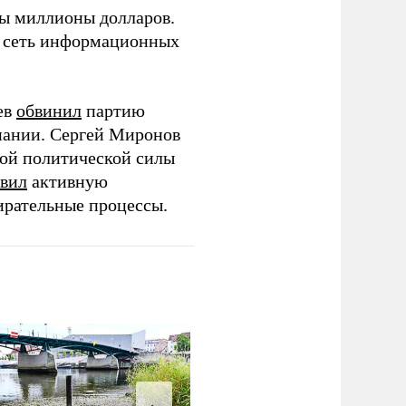
ны миллионы долларов.
ю сеть информационных
ев
обвинил
партию
пании. Сергей Миронов
той политической силы
вил
активную
ирательные процессы.