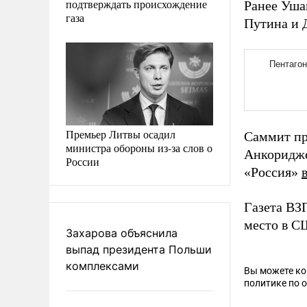
подтверждать происхождение
Ранее Уша
газа
Путина и 
Премьер Литвы осадил
Саммит п
министра обороны из-за слов о
Анкоридже
России
«Россия»
Газета ВЗ
место в С
Захарова объяснила
выпад президента Польши
комплексами
Вы можете к
политике по 