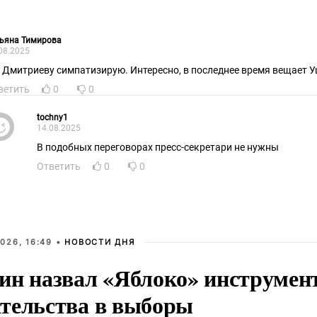
тьяна Тимирова
08.2025
я Дмитриеву симпатизирую. Интересно, в последнее время вещает У
ветить
0
0
tochny1
14.08.2025
В подобных переговорах пресс-секретари не нужны
Ответить
0
0
026, 16:49 •
НОВОСТИ ДНЯ
ин назвал «Яблоко» инструмен
тельства в выборы