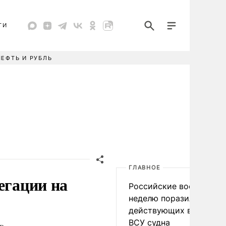
ТИ
НЕФТЬ И РУБЛЬ
ГЛАВНОЕ
егации на
Российские военные за
неделю поразили 34
действующих в интере
ВСУ судна