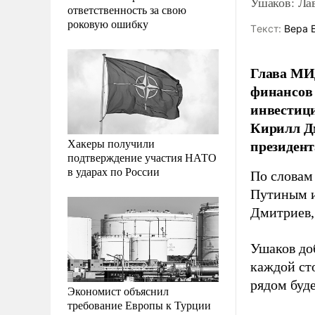
Ушаков: Ла
ответственность за свою
роковую ошибку
Tекст:
Вера 
Глава МИД
финансов 
инвестиц
Кирилл Дм
Хакеры получили
президен
подтверждение участия НАТО
в ударах по России
По словам
Путиным и
Дмитриев,
Ушаков доб
каждой сто
рядом буде
Экономист объяснил
требование Европы к Турции