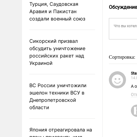
Турция, Саудовская
Обсуждение
Аравия и Пакистан
создали военный союз
Сикорский призвал
обсудить уничтожение
российских ракет над
Сортировка:
Украиной
Sta
14.
ВС России уничтожили
А 
эшелон техники ВСУ в
От
Днепропетровской
области
Япония отреагировала на
планы присвоить имя