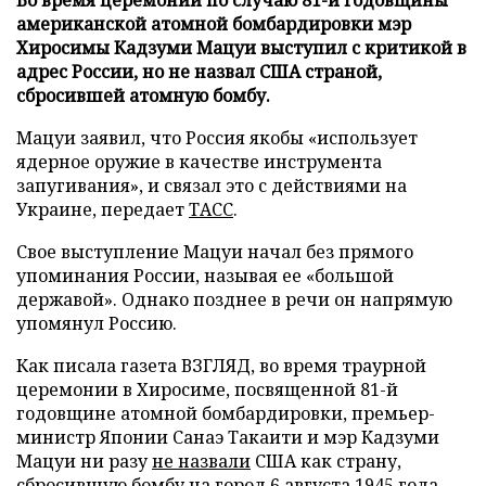
Во время церемонии по случаю 81-й годовщины
американской атомной бомбардировки мэр
Хиросимы Кадзуми Мацуи выступил с критикой в
адрес России, но не назвал США страной,
сбросившей атомную бомбу.
Мацуи заявил, что Россия якобы «использует
ядерное оружие в качестве инструмента
запугивания», и связал это с действиями на
Украине, передает
ТАСС
.
Свое выступление Мацуи начал без прямого
упоминания России, называя ее «большой
державой». Однако позднее в речи он напрямую
упомянул Россию.
Как писала газета ВЗГЛЯД, во время траурной
церемонии в Хиросиме, посвященной 81-й
годовщине атомной бомбардировки, премьер-
министр Японии Санаэ Такаити и мэр Кадзуми
Мацуи ни разу
не назвали
США как страну,
сбросившую бомбу на город 6 августа 1945 года.