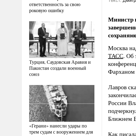
Tекст:
Дмитр
ответственность за свою
роковую ошибку
Министр и
завершени
сохраняющ
Москва на
ТАСС
. Об
Турция, Саудовская Аравия и
конференц
Пакистан создали военный
Фарханом 
союз
Лавров ска
закончила
России Вл
подчеркнул
Ближнем В
«Герани» нанесли удары по
трем судам с вооружением для
Как писал