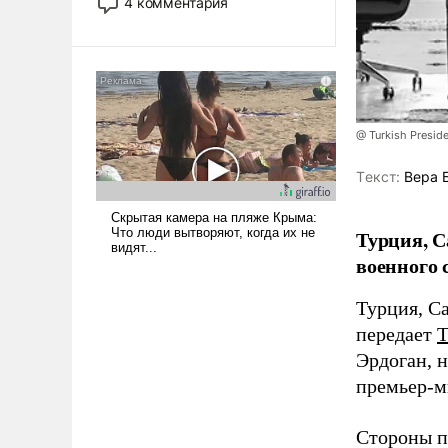
4 комментария
лет. Даже небольшая война с
Ираном опустошила
американские арсеналы.
Сложившаяся ситуация
означает многолетний период
уязвимости США, например,
@ Turkish Presi
перед Китаем.
Tекст:
Вера 
Турция, С
военного 
Турция, С
передает
Эрдоган, 
премьер-м
Стороны п