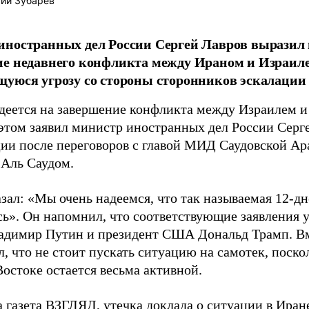
ий Зубарев
ностранных дел России Сергей Лавров выразил 
е недавнего конфликта между Ираном и Израиле
уюся угрозу со стороны сторонников эскалации 
деется на завершение конфликта между Израилем и
 этом заявил министр иностранных дел России Серге
ии после переговоров с главой МИД Саудовской А
Аль Саудом.
зал: «Мы очень надеемся, что так называемая 12-д
сь». Он напомнил, что соответствующие заявления 
адимир Путин и президент США Дональд Трамп. Вм
, что не стоит пускать ситуацию на самотек, поск
остоке остается весьма активной.
а газета ВЗГЛЯД, утечка доклада о ситуации в Ира