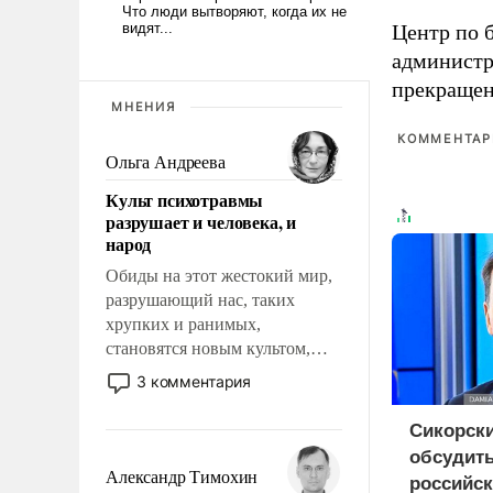
Центр по 
администр
прекращен
МНЕНИЯ
КОММЕНТАРИ
Ольга Андреева
Культ психотравмы
разрушает и человека, и
народ
Обиды на этот жестокий мир,
разрушающий нас, таких
хрупких и ранимых,
становятся новым культом,
постепенно вытесняя и
3 комментария
отменяя традиционное
требование к человеку – быть
Сикорск
мужественным и твердым под
обсудить
ударами судьбы, брать на себя
Александр Тимохин
российск