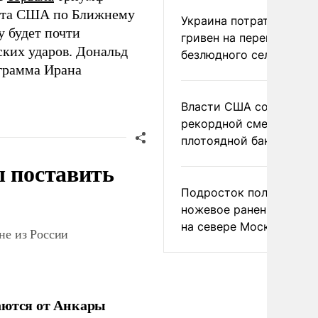
нта США по Ближнему
Украина потратила 1 мл
у будет почти
гривен на переименова
ких ударов. Дональд
безлюдного села
ограмма Ирана
Власти США сообщили 
рекордной смертности 
плотоядной бактерии
ы поставить
Подросток получил
ножевое ранение в дра
на севере Москвы
не из России
аются от Анкары