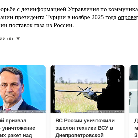
борьбе с дезинформацией Управления по коммуник
ации президента Турции в ноябре 2025 года
опрове
ии поставок газа из России.
И (6)
▼
ий призвал
ВС России уничтожили
Д
 уничтожение
эшелон техники ВСУ в
м
их ракет над
Днепропетровской
З