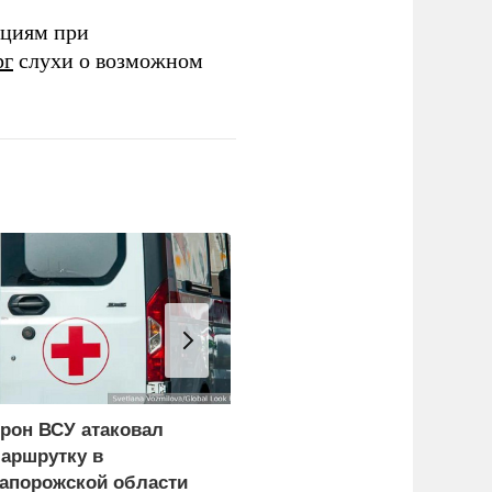
ациям при
рг
слухи о возможном
рон ВСУ атаковал
Нанесены удары по
аршрутку в
логистике ВСУ в
апорожской области
Харьковской и