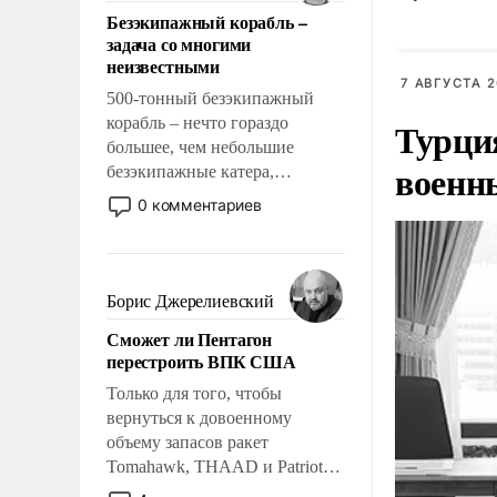
ответственность, помогать
Украино
Безэкипажный корабль –
слабым, идти вперед и
задача со многими
адаптироваться.
неизвестными
7 АВГУСТА 2
500-тонный безэкипажный
корабль – нечто гораздо
Турци
большее, чем небольшие
военн
безэкипажные катера,
применение которых уже
0 комментариев
стало обыденностью. Задача по
созданию такого корабля очень
сложна и амбициозна. Однако
и ее реализация радикально
Борис Джерелиевский
поднимет наши боевые
Сможет ли Пентагон
возможности.
перестроить ВПК США
Только для того, чтобы
вернуться к довоенному
объему запасов ракет
Tomahawk, THAAD и Patriot
США потребуется более трех