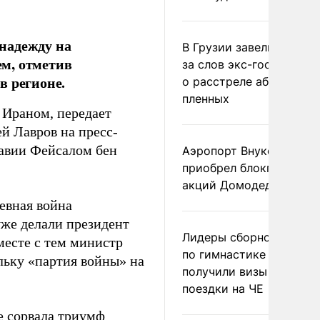
надежду на
В Грузии завели дело и
м, отметив
за слов экс-госминист
в регионе.
о расстреле абхазских
пленных
 Ираном, передает
й Лавров на пресс-
равии Фейсалом бен
Аэропорт Внуково
приобрел блокпакет
акций Домодедово
невная война
уже делали президент
Лидеры сборной Росси
есте с тем министр
по гимнастике не
ольку «партия войны» на
получили визы для
поездки на ЧЕ
не
сорвала
триумф