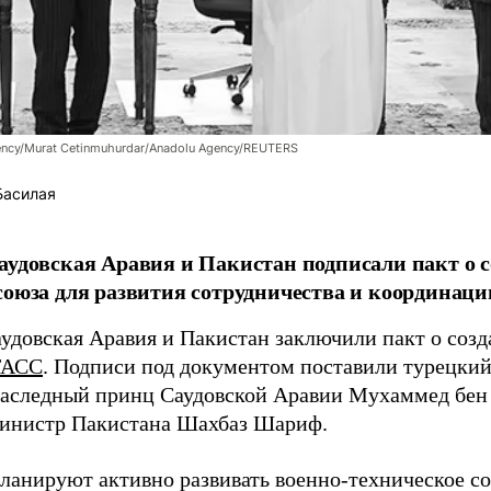
dency/Murat Cetinmuhurdar/Anadolu Agency/REUTERS
Басилая
аудовская Аравия и Пакистан подписали пакт о с
союза для развития сотрудничества и координации
аудовская Аравия и Пакистан заключили пакт о созд
ТАСС
. Подписи под документом поставили турецки
наследный принц Саудовской Аравии Мухаммед бен
инистр Пакистана Шахбаз Шариф.
ланируют активно развивать военно-техническое со