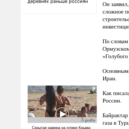
деревнях раньше россиян
Он заявил,
сложное п
строительс
инвестици
По словам
Ормузском
«Голубого 
Основными
Иран.
Как писал
России.
Байрактар 
газа в Тур