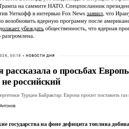
Трампа на саммите НАТО. Спецпосланник президе
тив Уиткофф в интервью Fox News
заявил
, что Иран
о возобновить ядерную программу после американс
должает убеждать
общественность, что ядерная пр
 разгромлена.
026, 00:19 •
НОВОСТИ ДНЯ
я рассказала о просьбах Европ
о не российский
ргетики Турции Байрактар: Европа просит поставить газ 
Антонов
ие государства на фоне дефицита топлива добив