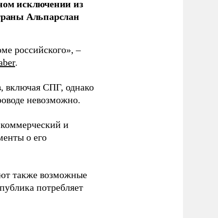
лном исключении из
страны Альпарслан
оме российского», –
aber
.
в, включая СПГ, однако
роводе невозможно.
 коммерческий и
менты о его
ают также возможные
спублика потребляет