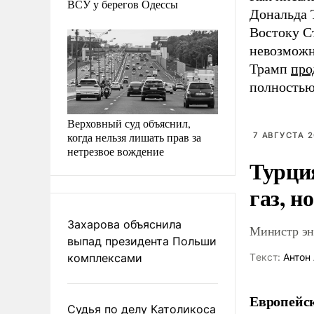
ВСУ у берегов Одессы
Дональда 
Востоку С
невозможн
Трамп
про
полностью
Верховный суд объяснил,
когда нельзя лишать прав за
7 АВГУСТА 2
нетрезвое вождение
Турци
газ, н
Захарова объяснила
Министр эне
выпад президента Польши
комплексами
Tекст:
Антон 
Европейск
Судья по делу Католикоса