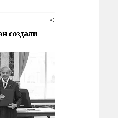
Днепропетровской
областях
ан создали