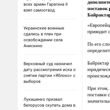
дополните
всех армян Гарегина II
поставок 
взял самоотвод
Байрактар
«Европейцы
Украинские военные
приводит 
сдались в плен при
освобождении села
По его сло
Анискино
определит
Байрактар
Верховный суд назначил
юридическ
дату рассмотрения иска о
снятии партии «Яблоко» с
происхожд
выборов
При этом,
поставки 
Лукашенко призвал
значительн
белорусов скупать дома в