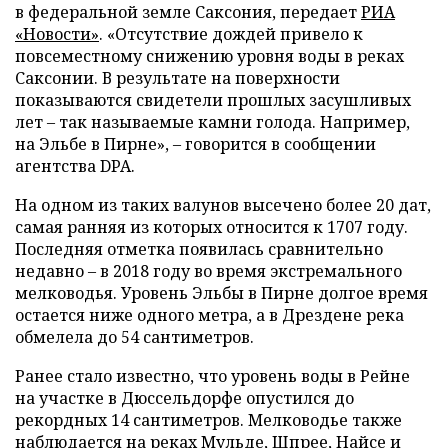
в федеральной земле Саксония, передает
РИА
«Новости»
. «Отсутствие дождей привело к
повсеместному снижению уровня воды в реках
Саксонии. В результате на поверхности
показываются свидетели прошлых засушливых
лет – так называемые камни голода. Например,
на Эльбе в Пирне», – говорится в сообщении
агентства DPA.
На одном из таких валунов высечено более 20 дат,
самая ранняя из которых относится к 1707 году.
Последняя отметка появилась сравнительно
недавно – в 2018 году во время экстремального
мелководья. Уровень Эльбы в Пирне долгое время
остается ниже одного метра, а в Дрездене река
обмелела до 54 сантиметров.
Ранее стало известно, что уровень воды в Рейне
на участке в Дюссельдорфе опустился до
рекордных 14 сантиметров. Мелководье также
наблюдается на реках Мульде, Шпрее, Найсе и