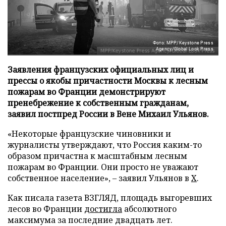
Фото: MPP/Keystone Press
Agency/Global Look Press
Заявления французских официальных лиц и
прессы о якобы причастности Москвы к лесным
пожарам во Франции демонстрируют
пренебрежение к собственным гражданам,
заявил постпред России в Вене Михаил Ульянов.
«Некоторые французские чиновники и
журналисты утверждают, что Россия каким-то
образом причастна к масштабным лесным
пожарам во Франции. Они просто не уважают
собственное население», – заявил Ульянов в
X
.
Как писала газета ВЗГЛЯД, площадь выгоревших
лесов во Франции
достигла
абсолютного
максимума за последние двадцать лет.