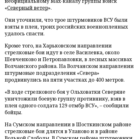
неофициальному Max-каналу группы войск
«
Северный ветер
».
Они уточнили, что трое штурмовиков ВСУ были
взяты в плен, троих российских военнопленных
удалось спасти.
Кроме того, на Харьковском направлении
стрелковые бои идут в селе Василевка, около
Шевченково и Петропавловки, в лесных массивах
Волчанского района. На Волчанском направлении
штурмовые подразделения «Севера»
продвинулись на пяти участках до 400 метров.
«В ходе стрелкового боя у Ольховатки Северяне
уничтожили боевую группу противнику, взяв в
плен одного солдата 129 отмбр ВСУ», – сообщили
бойцы.
На Сумском направлении в Шосткинском районе
стрелковые бои длятся в Уланово и в районе
Вольной Слободы. В Сумском районе штурмовики