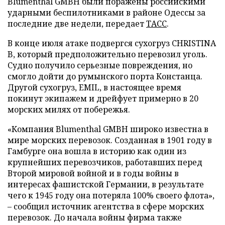
Blumenthal GMBH были поражены российскими
ударными беспилотниками в районе Одессы за
последние две недели, передает
ТАСС
.
В конце июля атаке подвергся сухогруз CHRISTINA
B, который предположительно перевозил уголь.
Судно получило серьезные повреждения, но
смогло дойти до румынского порта Констанца.
Другой сухогруз, EMIL, в настоящее время
покинут экипажем и дрейфует примерно в 20
морских милях от побережья.
«Компания Blumenthal GMBH широко известна в
мире морских перевозок. Созданная в 1901 году в
Гамбурге она вошла в историю как один из
крупнейших перевозчиков, работавших перед
Второй мировой войной и в годы войны в
интересах фашистской Германии, в результате
чего к 1945 году она потеряла 100% своего флота»,
– сообщил источник агентства в сфере морских
перевозок. До начала войны фирма также