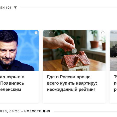
И (0)
▼
i
i
зал взрыв в
Где в России проще
Т
 Появилась
всего купить квартиру:
п
Зеленским
неожиданный рейтинг
р
026, 08:26 •
НОВОСТИ ДНЯ