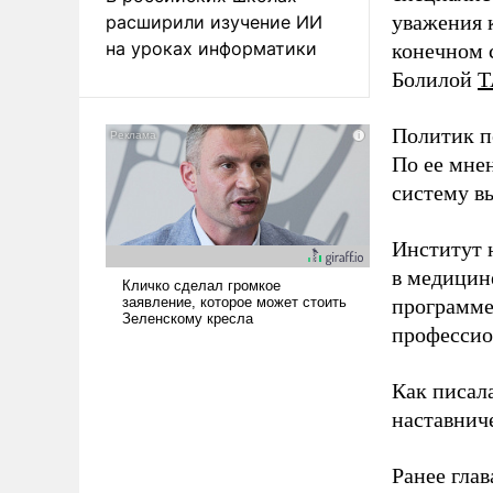
уважения к
расширили изучение ИИ
на уроках информатики
конечном с
Болилой
Т
Политик п
По ее мне
систему в
Институт 
в медицине
программе
профессио
Как писал
наставнич
Ранее глав