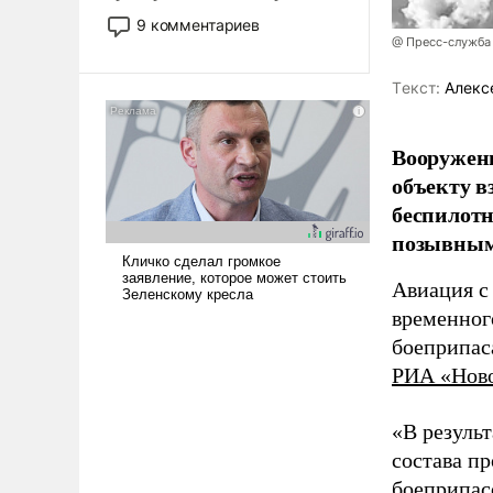
двигаемся по пути
9 комментариев
революционных изменений.
@ Пресс-служба
То, что несколько лет назад
Tекст:
Алекс
было образом для
псевдонаучной фантастики,
стало всерьез обсуждаемой
Вооружен
идеей.
объекту в
беспилотн
позывным
Авиация с
временног
боеприпас
РИА «Нов
«В резуль
состава п
боеприпасо