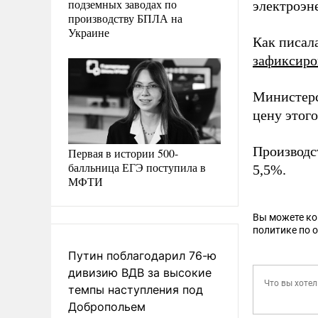
подземных заводах по
электроэн
производству БПЛА на
Украине
Как писал
зафиксиро
Министерс
цену этого
Производс
Первая в истории 500-
балльница ЕГЭ поступила в
5,5%.
МФТИ
Вы можете к
политике по 
Путин поблагодарил 76-ю
дивизию ВДВ за высокие
темпы наступления под
Добропольем