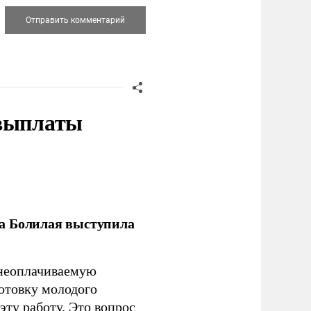
 выплаты
ла Болилая выступила
 неоплачиваемую
готовку молодого
ту работу. Это вопрос