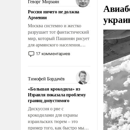
Геворг Мирзаян
Авиаб
означает многолетний период
Россия ничего не должна
уязвимости США, например,
украи
Армении
перед Китаем.
Москва системно и жестко
разрушает тот фантастический
мир, который Пашинян рисует
для армянского населения.
Мир, где политические
17 комментариев
прожекты будут безусловно
оплачиваться за счет
российских
налогоплательщиков и где
Тимофей Бордачёв
Еревану за свои поступки не
«Большая крокодила» из
нужно отвечать.
Израиля показала проблему
границ допустимого
Дискуссия о рве с
крокодилами для охраны
израильских тюрем – это
пример того, как быстро мы