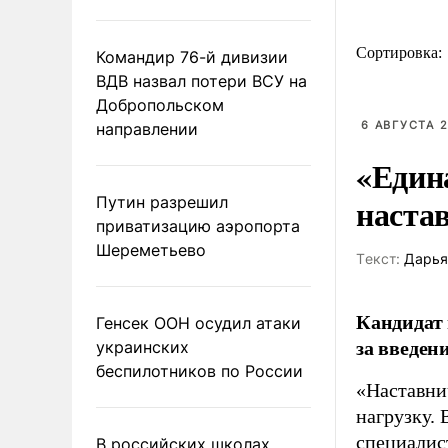
Сортировка:
Командир 76-й дивизии
ВДВ назвал потери ВСУ на
Добропольском
6 АВГУСТА 2
направлении
«Един
наста
Путин разрешил
приватизацию аэропорта
Шереметьево
Tекст:
Дарья
Кандидат 
Генсек ООН осудил атаки
за введен
украинских
беспилотников по России
«Наставни
нагрузку. 
специалис
В российских школах