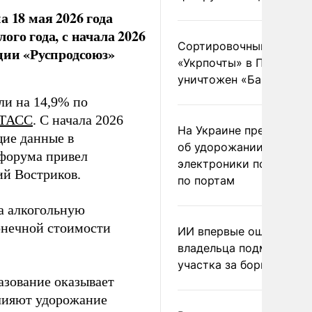
 18 мая 2026 года
го года, с начала 2026
Сортировочный пункт
ции «Руспродсоюз»
«Укрпочты» в Павлогра
уничтожен «Бандероль
ли на 14,9% по
ТАСС
. С начала 2026
На Украине предупреди
щие данные в
об удорожании китайс
 форума привел
электроники после уда
й Востриков.
по портам
а алкогольную
онечной стоимости
ИИ впервые оштрафова
владельца подмосковн
участка за борщевик
азование оказывает
влияют удорожание