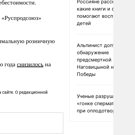
Россияне рассказали,
ебестоимости.
какие книги и фильмы
помогают воспитывать
я «Руспродсоюз»
детей
мальную розничную
Альпинист допустил
обнаружение
предсмертной записки
го года
снизилось
на
Наговицыной на пике
Победы
 сайте. О редакционной
Ученые разрушили миф
«гонке сперматозоидов
при оплодотворении