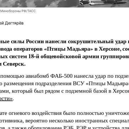
 Минобороны РФ/ТАСС
ей Дегтярёв
ные силы России нанесли сокрушительный удар 
звода операторов «Птицы Мадьяра» в Херсоне, с
ых систем 18-й общевойсковой армии группиров
 Северск.
 помощью авиабомб ФАБ-500 нанесла удар по подз
о размещения подразделения ВСУ «Птицы Мадьяра»
ами, который был рядом с подземной базой в Херсо
ости»
.
тате огневого воздействия было полностью уничтоже
ротивника, вероятно несколько иностранных специал
в, а также оборудование РЭБ, РЭР и устройства дл