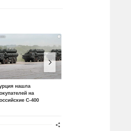
i
урция нашла
Пощечина всей системе
окупателей на
правосудия: что
оссийские C-400
натворил сын
украинского олигарха