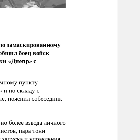
по замаскированному
ообщил боец войск
ки «Днепр» с
емному пункту
 и по складу с
не, пояснил собеседник
но более взвода личного
истов, пара тонн
я запуска и управления