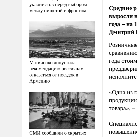
уклонистов перед выбором
Средние р
между нищетой и фронтом
выросли н
года – на
Дмитрий 
Розничные
сравнению
года стои
Матвиенко допустила
рекомендацию россиянам
преддвери
отказаться от поездок в
исполните
Армению
«Одна из 
продукцию
товара», –
Специалис
повышение
СМИ сообщили о скрытых