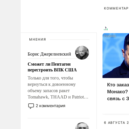
КОММЕНТАРИ
МНЕНИЯ
Борис Джерелиевский
Сможет ли Пентагон
перестроить ВПК США
Только для того, чтобы
вернуться к довоенному
Кто зака
объему запасов ракет
Монако?
Tomahawk, THAAD и Patriot
связь с 
США потребуется более трех
2 комментария
лет. Даже небольшая война с
Ираном опустошила
американские арсеналы.
6 АВГУСТА 2
Сложившаяся ситуация