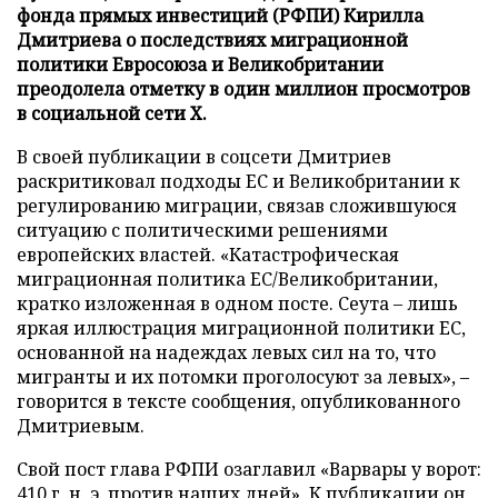
фонда прямых инвестиций (РФПИ) Кирилла
Дмитриева о последствиях миграционной
политики Евросоюза и Великобритании
преодолела отметку в один миллион просмотров
в социальной сети X.
В своей публикации в соцсети Дмитриев
раскритиковал подходы ЕС и Великобритании к
регулированию миграции, связав сложившуюся
ситуацию с политическими решениями
европейских властей. «Катастрофическая
миграционная политика ЕС/Великобритании,
кратко изложенная в одном посте. Сеута – лишь
яркая иллюстрация миграционной политики ЕС,
основанной на надеждах левых сил на то, что
мигранты и их потомки проголосуют за левых», –
говорится в тексте сообщения, опубликованного
Дмитриевым.
Свой пост глава РФПИ озаглавил «Варвары у ворот:
410 г. н. э. против наших дней». К публикации он